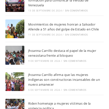
formación para comunicar la verdad de
Venezuela
13 DE SEPTIEMBRE DE 2024
/
SIN COMENTARIOS
Movimientos de mujeres honran a Salvador
Allende a 51 años del golpe de Estado en Chile
11 DE SEPTIEMBRE DE 2024
/
SIN COMENTARIOS
Jhoanna Carrillo destaca el papel de la mujer
venezolana frente al bloqueo
9 DE SEPTIEMBRE DE 2024
/
SIN COMENTARIOS
Jhoanna Carrillo afirma que las mujeres
indígenas son constructoras incansables de un
nuevo amanecer
5 DE SEPTIEMBRE DE 2024
/
SIN COMENTARIOS
Riden homenaje a mujeres víctimas de la
violencia política