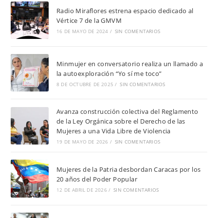
Radio Miraflores estrena espacio dedicado al
Vértice 7 de la GMVM
16 DE MAYO DE 2024
/
SIN COMENTARIOS
Minmujer en conversatorio realiza un llamado a
la autoexploración “Yo sí me toco”
8 DE OCTUBRE DE 2025
/
SIN COMENTARIOS
Avanza construcción colectiva del Reglamento
de la Ley Orgánica sobre el Derecho de las
Mujeres a una Vida Libre de Violencia
19 DE MAYO DE 2026
/
SIN COMENTARIOS
Mujeres de la Patria desbordan Caracas por los
20 años del Poder Popular
12 DE ABRIL DE 2026
/
SIN COMENTARIOS