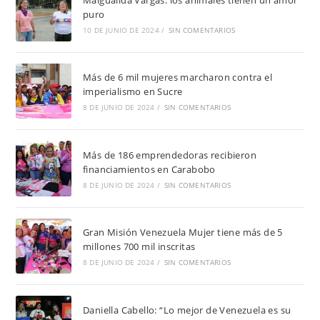
Maigualida Vargas: los animales tienen un amor
puro
10 DE JUNIO DE 2024
/
SIN COMENTARIOS
Más de 6 mil mujeres marcharon contra el
imperialismo en Sucre
8 DE JUNIO DE 2024
/
SIN COMENTARIOS
Más de 186 emprendedoras recibieron
financiamientos en Carabobo
8 DE JUNIO DE 2024
/
SIN COMENTARIOS
Gran Misión Venezuela Mujer tiene más de 5
millones 700 mil inscritas
8 DE JUNIO DE 2024
/
SIN COMENTARIOS
Daniella Cabello: “Lo mejor de Venezuela es su