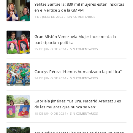
Yelitze Santaella: 839 mil mujeres están inscritas
en el vértice 2 de la GMVM
1 DE JULIO DE 2024
/
SIN COMENTARIOS
Gran Misión Venezuela Mujer incrementa la
participación política
25 DE JUNIO DE 2024
/
SIN COMENTARIOS
Carolys Pérez: “Hemos humanizado la política”
24 DE JUNIO DE 2024
/
SIN COMENTARIOS
Gabriela Jiménez: “La Dra. Nacarid Aranzazu es
de las mujeres que nunca se van”
18 DE JUNIO DE 2024
/
SIN COMENTARIOS