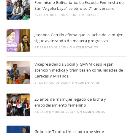
Feminismo Bolivariano: La Escuela Feminista del
Sur “Argelia Laya” celebró su 7° aniversario
25 DE ENERO DE 2025
/
SIN COMENTARIOS
Jhoanna Carrillo afirma que la lucha de la mujer
sigue avanzando de manera progresiva
8 DE MARZO DE 2025
/
SIN COMENTARIOS
Vicepresidencia Social y GMVM despliegan
atención médica y trámites en comunidades de
Caracas y Miranda
21 DE MARZO DE 2026
/
SIN COMENTARIOS
25 años de Inamujer legado de lucha y
empoderamiento femenino
3 DE NOVIEMBRE DE 2024
/
SIN COMENTARIOS
Golpe de Timón: Un legado que sigue