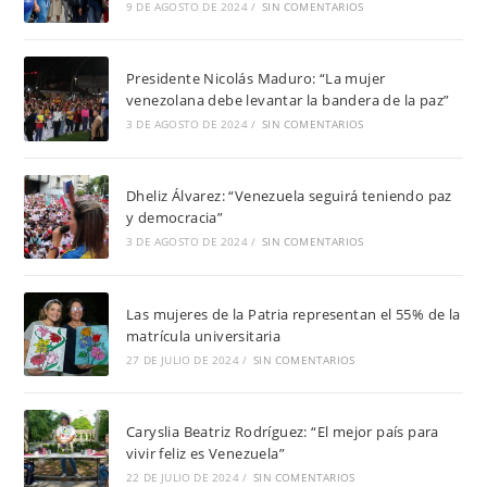
9 DE AGOSTO DE 2024
/
SIN COMENTARIOS
Presidente Nicolás Maduro: “La mujer
venezolana debe levantar la bandera de la paz”
3 DE AGOSTO DE 2024
/
SIN COMENTARIOS
Dheliz Álvarez: “Venezuela seguirá teniendo paz
y democracia”
3 DE AGOSTO DE 2024
/
SIN COMENTARIOS
Las mujeres de la Patria representan el 55% de la
matrícula universitaria
27 DE JULIO DE 2024
/
SIN COMENTARIOS
Caryslia Beatriz Rodríguez: “El mejor país para
vivir feliz es Venezuela”
22 DE JULIO DE 2024
/
SIN COMENTARIOS