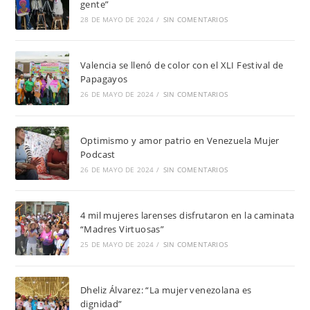
gente”
28 DE MAYO DE 2024
/
SIN COMENTARIOS
Valencia se llenó de color con el XLI Festival de
Papagayos
26 DE MAYO DE 2024
/
SIN COMENTARIOS
Optimismo y amor patrio en Venezuela Mujer
Podcast
26 DE MAYO DE 2024
/
SIN COMENTARIOS
4 mil mujeres larenses disfrutaron en la caminata
“Madres Virtuosas”
25 DE MAYO DE 2024
/
SIN COMENTARIOS
Dheliz Álvarez: “La mujer venezolana es
dignidad”