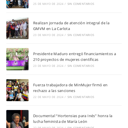
25 DE MAYO DE 2024
/
SIN COMENTARIOS
Realizan jornada de atención integral de la
GMVM en La Carlota
23 DE MAYO DE 2024
/
SIN COMENTARIOS
Presidente Maduro entregó financiamientos a
210 proyectos de mujeres científicas
23 DE MAYO DE 2024
/
SIN COMENTARIOS
Fuerza trabajadora de MinMujer firmó en
rechazo a las sanciones
22 DE MAYO DE 2024
/
SIN COMENTARIOS
Documental “Hortensias para Inés” honra la
lucha feminista de María León
22 DE MAYO DE 2024
/
SIN COMENTARIOS