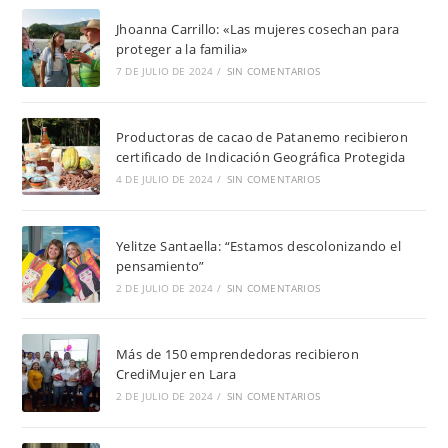
Jhoanna Carrillo: «Las mujeres cosechan para
proteger a la familia»
7 DE JULIO DE 2024
/
SIN COMENTARIOS
Productoras de cacao de Patanemo recibieron
certificado de Indicación Geográfica Protegida
4 DE JULIO DE 2024
/
SIN COMENTARIOS
Yelitze Santaella: “Estamos descolonizando el
pensamiento”
2 DE JULIO DE 2024
/
SIN COMENTARIOS
Más de 150 emprendedoras recibieron
CrediMujer en Lara
2 DE JULIO DE 2024
/
SIN COMENTARIOS