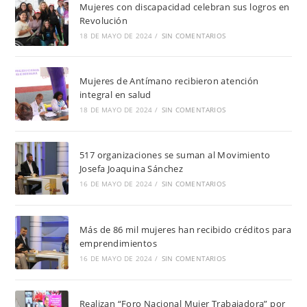
Mujeres con discapacidad celebran sus logros en
Revolución
18 DE MAYO DE 2024
/
SIN COMENTARIOS
Mujeres de Antímano recibieron atención
integral en salud
18 DE MAYO DE 2024
/
SIN COMENTARIOS
517 organizaciones se suman al Movimiento
Josefa Joaquina Sánchez
16 DE MAYO DE 2024
/
SIN COMENTARIOS
Más de 86 mil mujeres han recibido créditos para
emprendimientos
16 DE MAYO DE 2024
/
SIN COMENTARIOS
Realizan “Foro Nacional Mujer Trabajadora” por