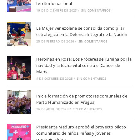
territorio nacional
19 DE DICIEMBRE DE 2023
/
SIN COMENTARIOS
La Mujer venezolana se consolida como pilar
estratégico en la Defensa Integral de la Nación
25 DE FEBRERO DE 2026
/
SIN COMENTARIOS
Heroínas en Rosa: Los Próceres se ilumina por la
navidad y la lucha vital contra el Cáncer de
Mama
4 DE OCTUBRE DE 2025
/
SIN COMENTARIOS
Inicia formación de promotoras comunales de
Parto Humanizado en Aragua
26 DE ABRIL DE 2024
/
SIN COMENTARIOS
Presidente Maduro aprobó el proyecto piloto
comunitario de niños, niñas y jóvenes
comunicadores