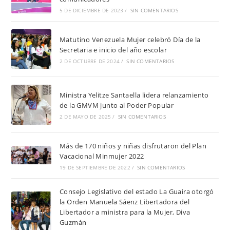
5 DE DICIEMBRE DE 2023
/
SIN COMENTARIOS
Matutino Venezuela Mujer celebró Día de la
Secretaria e inicio del año escolar
2 DE OCTUBRE DE 2024
/
SIN COMENTARIOS
Ministra Yelitze Santaella lidera relanzamiento
de la GMVM junto al Poder Popular
2 DE MAYO DE 2025
/
SIN COMENTARIOS
Más de 170 niños y niñas disfrutaron del Plan
Vacacional Minmujer 2022
19 DE SEPTIEMBRE DE 2022
/
SIN COMENTARIOS
Consejo Legislativo del estado La Guaira otorgó
la Orden Manuela Sáenz Libertadora del
Libertador a ministra para la Mujer, Diva
Guzmán