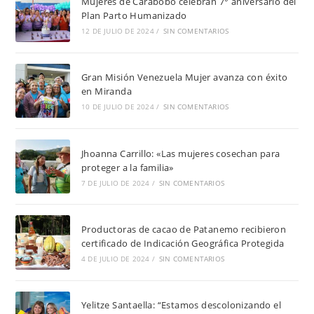
Mujeres de Carabobo celebran 7° aniversario del
Plan Parto Humanizado
12 DE JULIO DE 2024
/
SIN COMENTARIOS
Gran Misión Venezuela Mujer avanza con éxito
en Miranda
10 DE JULIO DE 2024
/
SIN COMENTARIOS
Jhoanna Carrillo: «Las mujeres cosechan para
proteger a la familia»
7 DE JULIO DE 2024
/
SIN COMENTARIOS
Productoras de cacao de Patanemo recibieron
certificado de Indicación Geográfica Protegida
4 DE JULIO DE 2024
/
SIN COMENTARIOS
Yelitze Santaella: “Estamos descolonizando el