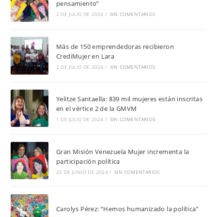
pensamiento”
2 DE JULIO DE 2024
/
SIN COMENTARIOS
Más de 150 emprendedoras recibieron
CrediMujer en Lara
2 DE JULIO DE 2024
/
SIN COMENTARIOS
Yelitze Santaella: 839 mil mujeres están inscritas
en el vértice 2 de la GMVM
1 DE JULIO DE 2024
/
SIN COMENTARIOS
Gran Misión Venezuela Mujer incrementa la
participación política
25 DE JUNIO DE 2024
/
SIN COMENTARIOS
Carolys Pérez: “Hemos humanizado la política”