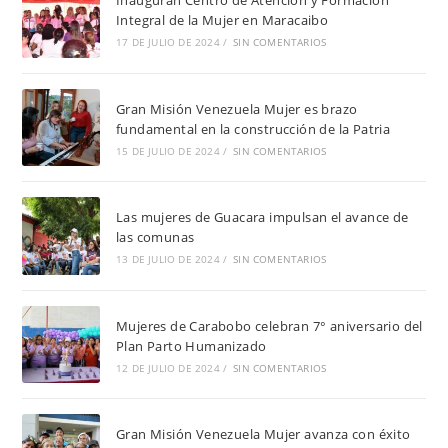
Inauguran Centro de Atención y Formación
Integral de la Mujer en Maracaibo
17 DE JULIO DE 2024
/
SIN COMENTARIOS
Gran Misión Venezuela Mujer es brazo
fundamental en la construcción de la Patria
15 DE JULIO DE 2024
/
SIN COMENTARIOS
Las mujeres de Guacara impulsan el avance de
las comunas
13 DE JULIO DE 2024
/
SIN COMENTARIOS
Mujeres de Carabobo celebran 7° aniversario del
Plan Parto Humanizado
12 DE JULIO DE 2024
/
SIN COMENTARIOS
Gran Misión Venezuela Mujer avanza con éxito