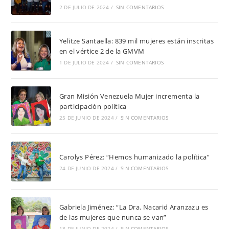
2 DE JULIO DE 2024
/
SIN COMENTARIOS
Yelitze Santaella: 839 mil mujeres están inscritas
en el vértice 2 de la GMVM
1 DE JULIO DE 2024
/
SIN COMENTARIOS
Gran Misión Venezuela Mujer incrementa la
participación política
25 DE JUNIO DE 2024
/
SIN COMENTARIOS
Carolys Pérez: “Hemos humanizado la política”
24 DE JUNIO DE 2024
/
SIN COMENTARIOS
Gabriela Jiménez: “La Dra. Nacarid Aranzazu es
de las mujeres que nunca se van”
18 DE JUNIO DE 2024
/
SIN COMENTARIOS