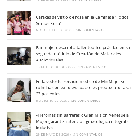
Caracas se vistió de rosa en la Caminata “Todos
Somos Rosa”
6 DE OCTUBRE DE 2025
/
SIN COMENTARIOS
Banmujer desarrolla taller teórico práctico en su
segundo módulo de Creación de Materiales
Audiovisuales
16 DE FEBRERO DE 2022
/
SIN COMENTARIOS
En la sede del servicio médico de MinMujer se
culmina con éxito evaluaciones preoperatorias a
23 pacientes
8 DE JUNIO DE 2026
/
SIN COMENTARIOS
«Heroínas sin Barreras»: Gran Misión Venezuela
Mujer garantiza atención ginecológica integral e
inclusiva
29 DE MAYO DE 2026
/
SIN COMENTARIOS