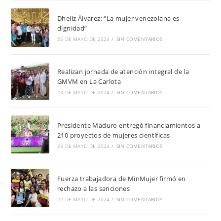
Dheliz Álvarez: “La mujer venezolana es
dignidad”
25 DE MAYO DE 2024
/
SIN COMENTARIOS
Realizan jornada de atención integral de la
GMVM en La Carlota
23 DE MAYO DE 2024
/
SIN COMENTARIOS
Presidente Maduro entregó financiamientos a
210 proyectos de mujeres científicas
23 DE MAYO DE 2024
/
SIN COMENTARIOS
Fuerza trabajadora de MinMujer firmó en
rechazo a las sanciones
22 DE MAYO DE 2024
/
SIN COMENTARIOS