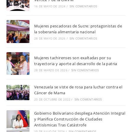
16 DE MAYO DE 2024
/
SIN COMENTARIOS
Mujeres pescadoras de Sucre: protagonistas de
la soberanía alimentaria nacional
28 DE MAYO DE 2026
/
SIN COMENTARIOS
Mujeres tachirenses son exaltadas por su
trayectoria y aporte al desarrollo de la patria
28 DE MARZO DE 2026
/
SIN COMENTARIOS
Venezuela se viste de rosa para luchar contra el
Cáncer de Mama
20 DE OCTUBRE DE 2022
/
SIN COMENTARIOS
Gobierno Bolivariano despliega Atención Integral
y Planifica Construcción de Ciudades
Antisísmicas Tras Catástrofe
10 DE JULIO DE 2026
/
SIN COMENTARIOS