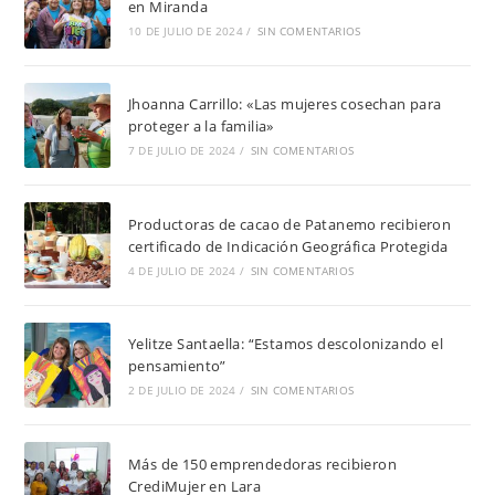
en Miranda
10 DE JULIO DE 2024
/
SIN COMENTARIOS
Jhoanna Carrillo: «Las mujeres cosechan para
proteger a la familia»
7 DE JULIO DE 2024
/
SIN COMENTARIOS
Productoras de cacao de Patanemo recibieron
certificado de Indicación Geográfica Protegida
4 DE JULIO DE 2024
/
SIN COMENTARIOS
Yelitze Santaella: “Estamos descolonizando el
pensamiento”
2 DE JULIO DE 2024
/
SIN COMENTARIOS
Más de 150 emprendedoras recibieron
CrediMujer en Lara