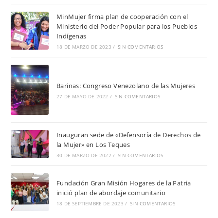
MinMujer firma plan de cooperación con el
Ministerio del Poder Popular para los Pueblos
Indígenas
18 DE MARZO DE 2023
/
SIN COMENTARIOS
Barinas: Congreso Venezolano de las Mujeres
27 DE MAYO DE 2022
/
SIN COMENTARIOS
Inauguran sede de «Defensoría de Derechos de
la Mujer» en Los Teques
30 DE MARZO DE 2022
/
SIN COMENTARIOS
Fundación Gran Misión Hogares de la Patria
inició plan de abordaje comunitario
18 DE SEPTIEMBRE DE 2023
/
SIN COMENTARIOS