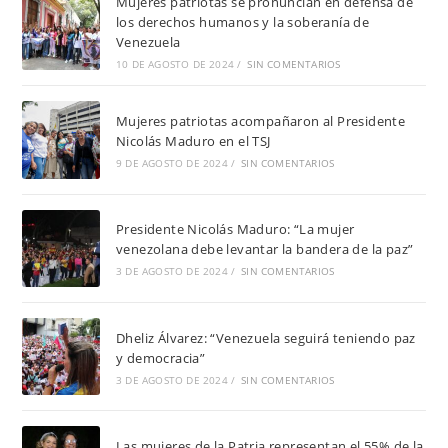
Mujeres patriotas se pronuncian en defensa de
los derechos humanos y la soberanía de
Venezuela
10 DE AGOSTO DE 2024
/
SIN COMENTARIOS
Mujeres patriotas acompañaron al Presidente
Nicolás Maduro en el TSJ
9 DE AGOSTO DE 2024
/
SIN COMENTARIOS
Presidente Nicolás Maduro: “La mujer
venezolana debe levantar la bandera de la paz”
3 DE AGOSTO DE 2024
/
SIN COMENTARIOS
Dheliz Álvarez: “Venezuela seguirá teniendo paz
y democracia”
3 DE AGOSTO DE 2024
/
SIN COMENTARIOS
Las mujeres de la Patria representan el 55% de la