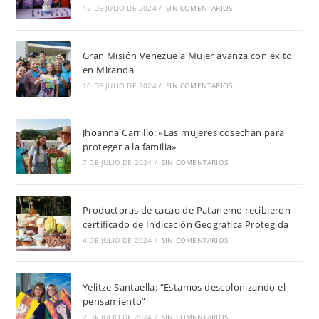
12 DE JULIO DE 2024
/
SIN COMENTARIOS
Gran Misión Venezuela Mujer avanza con éxito
en Miranda
10 DE JULIO DE 2024
/
SIN COMENTARIOS
Jhoanna Carrillo: «Las mujeres cosechan para
proteger a la familia»
7 DE JULIO DE 2024
/
SIN COMENTARIOS
Productoras de cacao de Patanemo recibieron
certificado de Indicación Geográfica Protegida
4 DE JULIO DE 2024
/
SIN COMENTARIOS
Yelitze Santaella: “Estamos descolonizando el
pensamiento”
2 DE JULIO DE 2024
/
SIN COMENTARIOS