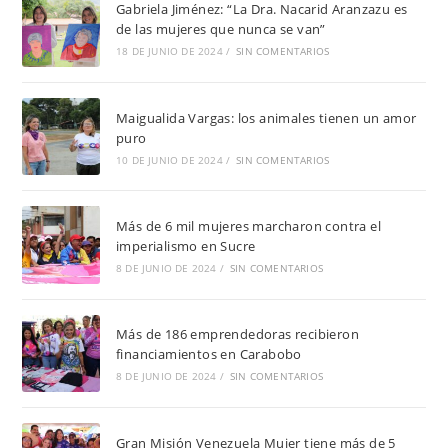
Gabriela Jiménez: “La Dra. Nacarid Aranzazu es
de las mujeres que nunca se van”
18 DE JUNIO DE 2024
/
SIN COMENTARIOS
Maigualida Vargas: los animales tienen un amor
puro
10 DE JUNIO DE 2024
/
SIN COMENTARIOS
Más de 6 mil mujeres marcharon contra el
imperialismo en Sucre
8 DE JUNIO DE 2024
/
SIN COMENTARIOS
Más de 186 emprendedoras recibieron
financiamientos en Carabobo
8 DE JUNIO DE 2024
/
SIN COMENTARIOS
Gran Misión Venezuela Mujer tiene más de 5