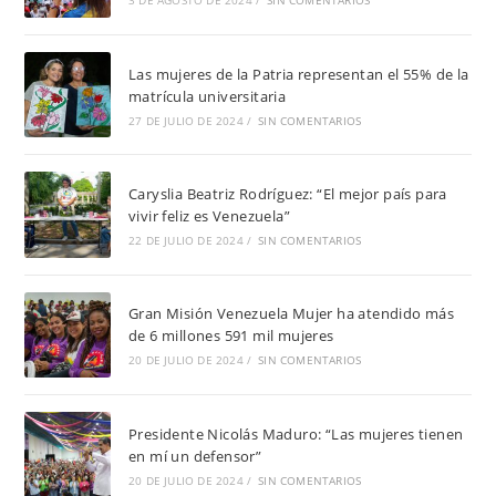
3 DE AGOSTO DE 2024
/
SIN COMENTARIOS
Las mujeres de la Patria representan el 55% de la
matrícula universitaria
27 DE JULIO DE 2024
/
SIN COMENTARIOS
Caryslia Beatriz Rodríguez: “El mejor país para
vivir feliz es Venezuela”
22 DE JULIO DE 2024
/
SIN COMENTARIOS
Gran Misión Venezuela Mujer ha atendido más
de 6 millones 591 mil mujeres
20 DE JULIO DE 2024
/
SIN COMENTARIOS
Presidente Nicolás Maduro: “Las mujeres tienen
en mí un defensor”
20 DE JULIO DE 2024
/
SIN COMENTARIOS