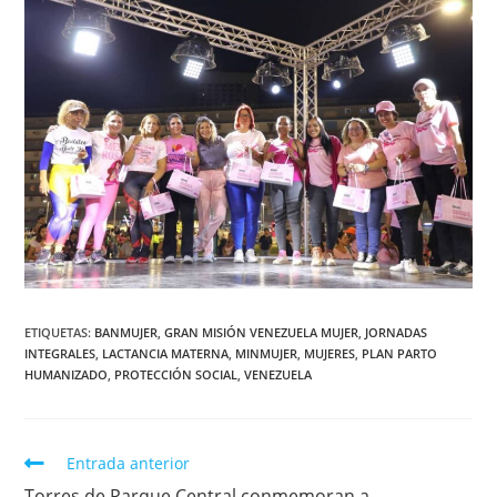
ETIQUETAS
:
BANMUJER
,
GRAN MISIÓN VENEZUELA MUJER
,
JORNADAS
INTEGRALES
,
LACTANCIA MATERNA
,
MINMUJER
,
MUJERES
,
PLAN PARTO
HUMANIZADO
,
PROTECCIÓN SOCIAL
,
VENEZUELA
Entrada anterior
Torres de Parque Central conmemoran a