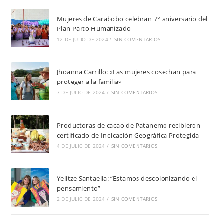
Mujeres de Carabobo celebran 7° aniversario del
Plan Parto Humanizado
12 DE JULIO DE 2024
/
SIN COMENTARIOS
Jhoanna Carrillo: «Las mujeres cosechan para
proteger a la familia»
7 DE JULIO DE 2024
/
SIN COMENTARIOS
Productoras de cacao de Patanemo recibieron
certificado de Indicación Geográfica Protegida
4 DE JULIO DE 2024
/
SIN COMENTARIOS
Yelitze Santaella: “Estamos descolonizando el
pensamiento”
2 DE JULIO DE 2024
/
SIN COMENTARIOS