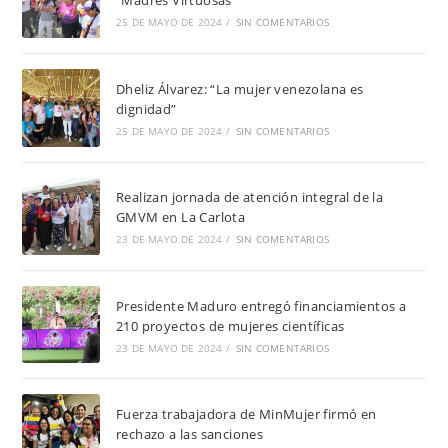
“Madres Virtuosas”
25 DE MAYO DE 2024
/
SIN COMENTARIOS
Dheliz Álvarez: “La mujer venezolana es
dignidad”
25 DE MAYO DE 2024
/
SIN COMENTARIOS
Realizan jornada de atención integral de la
GMVM en La Carlota
23 DE MAYO DE 2024
/
SIN COMENTARIOS
Presidente Maduro entregó financiamientos a
210 proyectos de mujeres científicas
23 DE MAYO DE 2024
/
SIN COMENTARIOS
Fuerza trabajadora de MinMujer firmó en
rechazo a las sanciones