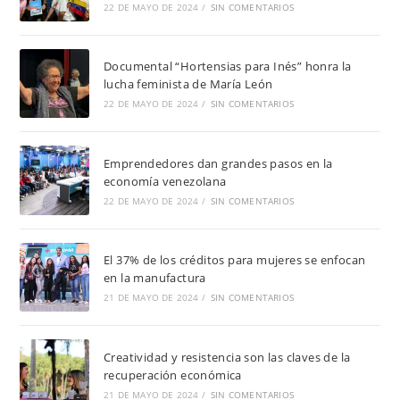
22 DE MAYO DE 2024
/
SIN COMENTARIOS
Documental “Hortensias para Inés” honra la
lucha feminista de María León
22 DE MAYO DE 2024
/
SIN COMENTARIOS
Emprendedores dan grandes pasos en la
economía venezolana
22 DE MAYO DE 2024
/
SIN COMENTARIOS
El 37% de los créditos para mujeres se enfocan
en la manufactura
21 DE MAYO DE 2024
/
SIN COMENTARIOS
Creatividad y resistencia son las claves de la
recuperación económica
21 DE MAYO DE 2024
/
SIN COMENTARIOS