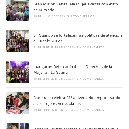
Gran Misión Venezuela Mujer avanza con éxito
en Miranda
10 DE JULIO DE 2024
/
SIN COMENTARIOS
En Guárico se fortalecen las políticas de atención
al Pueblo Mujer
21 DE SEPTIEMBRE DE 2024
/
SIN COMENTARIOS
Inauguran Defensoría de los Derechos de la
Mujer en La Guaira
19 DE SEPTIEMBRE DE 2024
/
SIN COMENTARIOS
Banmujer celebra 23° aniversario empoderando
a las mujeres venezolanas
19 DE SEPTIEMBRE DE 2024
/
SIN COMENTARIOS
Jhoanna Carrillo destacó el rol de la mujer en la