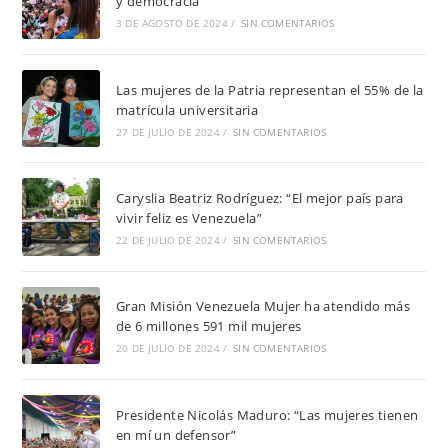
y democracia”
3 DE AGOSTO DE 2024
/
SIN COMENTARIOS
Las mujeres de la Patria representan el 55% de la
matrícula universitaria
27 DE JULIO DE 2024
/
SIN COMENTARIOS
Caryslia Beatriz Rodríguez: “El mejor país para
vivir feliz es Venezuela”
22 DE JULIO DE 2024
/
SIN COMENTARIOS
Gran Misión Venezuela Mujer ha atendido más
de 6 millones 591 mil mujeres
20 DE JULIO DE 2024
/
SIN COMENTARIOS
Presidente Nicolás Maduro: “Las mujeres tienen
en mí un defensor”