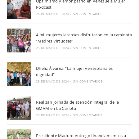
Optimismo y amor patrio en Venezuela Mujer
Podcast
26 DE MAYO DE 2024
/
SIN COMENTARIOS
4 mil mujeres larenses disfrutaron en la caminata
“Madres Virtuosas”
25 DE MAYO DE 2024
/
SIN COMENTARIOS
Dheliz Álvarez: “La mujer venezolana es
dignidad”
25 DE MAYO DE 2024
/
SIN COMENTARIOS
Realizan jornada de atención integral de la
GMVM en La Carlota
23 DE MAYO DE 2024
/
SIN COMENTARIOS
Presidente Maduro entregó financiamientos a