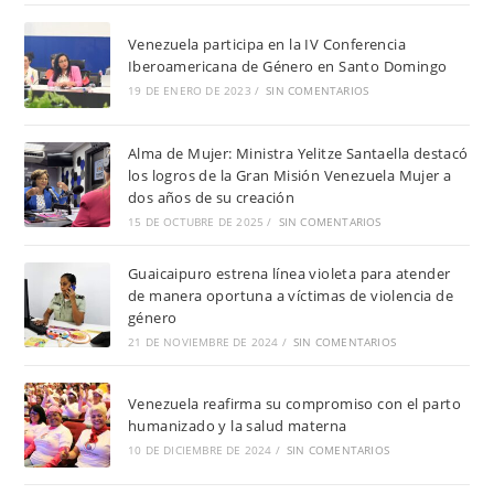
Venezuela participa en la IV Conferencia
Iberoamericana de Género en Santo Domingo
19 DE ENERO DE 2023
/
SIN COMENTARIOS
Alma de Mujer: Ministra Yelitze Santaella destacó
los logros de la Gran Misión Venezuela Mujer a
dos años de su creación
15 DE OCTUBRE DE 2025
/
SIN COMENTARIOS
Guaicaipuro estrena línea violeta para atender
de manera oportuna a víctimas de violencia de
género
21 DE NOVIEMBRE DE 2024
/
SIN COMENTARIOS
Venezuela reafirma su compromiso con el parto
humanizado y la salud materna
10 DE DICIEMBRE DE 2024
/
SIN COMENTARIOS