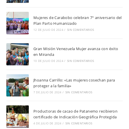
Mujeres de Carabobo celebran 7° aniversario del
Plan Parto Humanizado
12 DE JULIO DE 2024
/
SIN COMENTARIOS
Gran Misión Venezuela Mujer avanza con éxito
en Miranda
10 DE JULIO DE 2024
/
SIN COMENTARIOS
Jhoanna Carrillo: «Las mujeres cosechan para
proteger a la familia»
7 DE JULIO DE 2024
/
SIN COMENTARIOS
Productoras de cacao de Patanemo recibieron
certificado de Indicación Geográfica Protegida
4 DE JULIO DE 2024
/
SIN COMENTARIOS