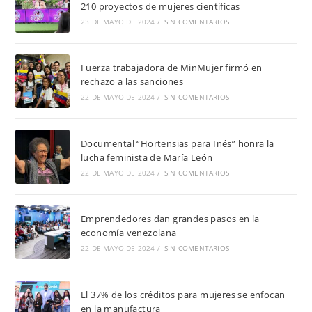
210 proyectos de mujeres científicas
23 DE MAYO DE 2024
/
SIN COMENTARIOS
Fuerza trabajadora de MinMujer firmó en
rechazo a las sanciones
22 DE MAYO DE 2024
/
SIN COMENTARIOS
Documental “Hortensias para Inés” honra la
lucha feminista de María León
22 DE MAYO DE 2024
/
SIN COMENTARIOS
Emprendedores dan grandes pasos en la
economía venezolana
22 DE MAYO DE 2024
/
SIN COMENTARIOS
El 37% de los créditos para mujeres se enfocan
en la manufactura