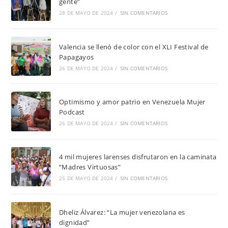
gente”
28 DE MAYO DE 2024
/
SIN COMENTARIOS
Valencia se llenó de color con el XLI Festival de
Papagayos
26 DE MAYO DE 2024
/
SIN COMENTARIOS
Optimismo y amor patrio en Venezuela Mujer
Podcast
26 DE MAYO DE 2024
/
SIN COMENTARIOS
4 mil mujeres larenses disfrutaron en la caminata
“Madres Virtuosas”
25 DE MAYO DE 2024
/
SIN COMENTARIOS
Dheliz Álvarez: “La mujer venezolana es
dignidad”