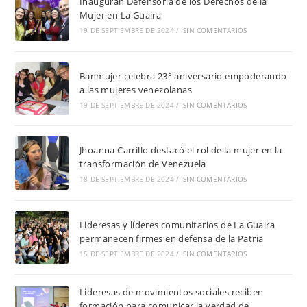
Inauguran Defensoría de los Derechos de la
Mujer en La Guaira
19 DE SEPTIEMBRE DE 2024
/
SIN COMENTARIOS
Banmujer celebra 23° aniversario empoderando
a las mujeres venezolanas
19 DE SEPTIEMBRE DE 2024
/
SIN COMENTARIOS
Jhoanna Carrillo destacó el rol de la mujer en la
transformación de Venezuela
18 DE SEPTIEMBRE DE 2024
/
SIN COMENTARIOS
Lideresas y líderes comunitarios de La Guaira
permanecen firmes en defensa de la Patria
15 DE SEPTIEMBRE DE 2024
/
SIN COMENTARIOS
Lideresas de movimientos sociales reciben
formación para comunicar la verdad de