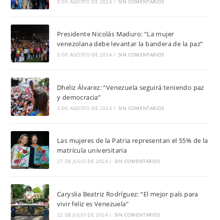
9 DE AGOSTO DE 2024
/
SIN COMENTARIOS
Presidente Nicolás Maduro: “La mujer
venezolana debe levantar la bandera de la paz”
3 DE AGOSTO DE 2024
/
SIN COMENTARIOS
Dheliz Álvarez: “Venezuela seguirá teniendo paz
y democracia”
3 DE AGOSTO DE 2024
/
SIN COMENTARIOS
Las mujeres de la Patria representan el 55% de la
matrícula universitaria
27 DE JULIO DE 2024
/
SIN COMENTARIOS
Caryslia Beatriz Rodríguez: “El mejor país para
vivir feliz es Venezuela”
22 DE JULIO DE 2024
/
SIN COMENTARIOS