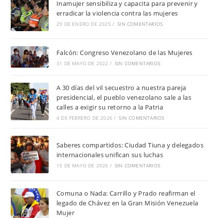
Inamujer sensibiliza y capacita para prevenir y
erradicar la violencia contra las mujeres
29 DE ENERO DE 2025
/
SIN COMENTARIOS
Falcón: Congreso Venezolano de las Mujeres
31 DE MAYO DE 2022
/
SIN COMENTARIOS
A 30 días del vil secuestro a nuestra pareja
presidencial, el pueblo venezolano sale a las
calles a exigir su retorno a la Patria
4 DE FEBRERO DE 2026
/
SIN COMENTARIOS
Saberes compartidos: Ciudad Tiuna y delegados
internacionales unifican sus luchas
15 DE MAYO DE 2026
/
SIN COMENTARIOS
Comuna o Nada: Carrillo y Prado reafirman el
legado de Chávez en la Gran Misión Venezuela
Mujer