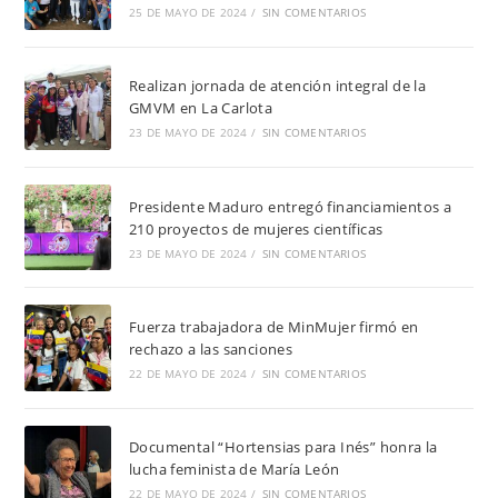
25 DE MAYO DE 2024
/
SIN COMENTARIOS
Realizan jornada de atención integral de la
GMVM en La Carlota
23 DE MAYO DE 2024
/
SIN COMENTARIOS
Presidente Maduro entregó financiamientos a
210 proyectos de mujeres científicas
23 DE MAYO DE 2024
/
SIN COMENTARIOS
Fuerza trabajadora de MinMujer firmó en
rechazo a las sanciones
22 DE MAYO DE 2024
/
SIN COMENTARIOS
Documental “Hortensias para Inés” honra la
lucha feminista de María León
22 DE MAYO DE 2024
/
SIN COMENTARIOS