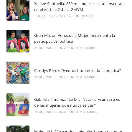
Yelitze Santaella: 839 mil mujeres están inscritas
en el vértice 2 de la GMVM
1 DE JULIO DE 2024
/
SIN COMENTARIOS
Gran Misión Venezuela Mujer incrementa la
participación política
25 DE JUNIO DE 2024
/
SIN COMENTARIOS
Carolys Pérez: “Hemos humanizado la política”
24 DE JUNIO DE 2024
/
SIN COMENTARIOS
Gabriela Jiménez: “La Dra. Nacarid Aranzazu es
de las mujeres que nunca se van”
18 DE JUNIO DE 2024
/
SIN COMENTARIOS
Maigualida Vargas: los animales tienen un amor