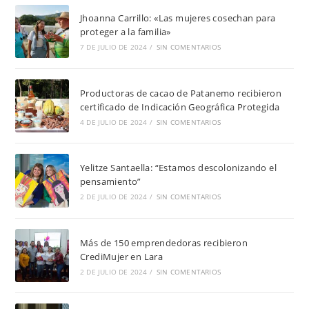
Jhoanna Carrillo: «Las mujeres cosechan para
proteger a la familia»
7 DE JULIO DE 2024
/
SIN COMENTARIOS
Productoras de cacao de Patanemo recibieron
certificado de Indicación Geográfica Protegida
4 DE JULIO DE 2024
/
SIN COMENTARIOS
Yelitze Santaella: “Estamos descolonizando el
pensamiento”
2 DE JULIO DE 2024
/
SIN COMENTARIOS
Más de 150 emprendedoras recibieron
CrediMujer en Lara
2 DE JULIO DE 2024
/
SIN COMENTARIOS