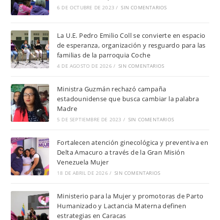
6 DE OCTUBRE DE 2023
/
SIN COMENTARIOS
La U.E. Pedro Emilio Coll se convierte en espacio
de esperanza, organización y resguardo para las
familias de la parroquia Coche
4 DE AGOSTO DE 2026
/
SIN COMENTARIOS
Ministra Guzmán rechazó campaña
estadounidense que busca cambiar la palabra
Madre
5 DE SEPTIEMBRE DE 2023
/
SIN COMENTARIOS
Fortalecen atención ginecológica y preventiva en
Delta Amacuro a través de la Gran Misión
Venezuela Mujer
18 DE ABRIL DE 2026
/
SIN COMENTARIOS
Ministerio para la Mujer y promotoras de Parto
Humanizado y Lactancia Materna definen
estrategias en Caracas