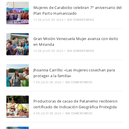
Mujeres de Carabobo celebran 7° aniversario del
Plan Parto Humanizado
12 DE JULIO DE 2024
/
SIN COMENTARIOS
Gran Misión Venezuela Mujer avanza con éxito
en Miranda
10 DE JULIO DE 2024
/
SIN COMENTARIOS
Jhoanna Carrillo: «Las mujeres cosechan para
proteger a la familia»
7 DE JULIO DE 2024
/
SIN COMENTARIOS
Productoras de cacao de Patanemo recibieron
certificado de Indicación Geográfica Protegida
4 DE JULIO DE 2024
/
SIN COMENTARIOS