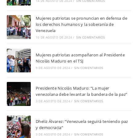
14 DE AGOSTO DE 2024
/
SIN COMENTARIOS
Mujeres patriotas se pronuncian en defensa de
los derechos humanos y la soberanía de
Venezuela
10 DE AGOSTO DE 2024
/
SIN COMENTARIOS
Mujeres patriotas acompañaron al Presidente
Nicolás Maduro en el TSJ
9 DE AGOSTO DE 2024
/
SIN COMENTARIOS
Presidente Nicolás Maduro: “La mujer
venezolana debe levantar la bandera de la paz”
3 DE AGOSTO DE 2024
/
SIN COMENTARIOS
Dheliz Álvarez: “Venezuela seguirá teniendo paz
y democracia”
3 DE AGOSTO DE 2024
/
SIN COMENTARIOS