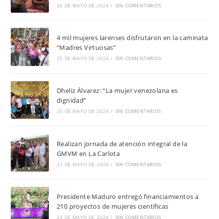
26 DE MAYO DE 2024
/
SIN COMENTARIOS
4 mil mujeres larenses disfrutaron en la caminata
“Madres Virtuosas”
25 DE MAYO DE 2024
/
SIN COMENTARIOS
Dheliz Álvarez: “La mujer venezolana es
dignidad”
25 DE MAYO DE 2024
/
SIN COMENTARIOS
Realizan jornada de atención integral de la
GMVM en La Carlota
23 DE MAYO DE 2024
/
SIN COMENTARIOS
Presidente Maduro entregó financiamientos a
210 proyectos de mujeres científicas
23 DE MAYO DE 2024
/
SIN COMENTARIOS