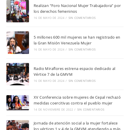
Realizan “Foro Nacional Mujer Trabajadora” por
los derechos femeninos
16 DE MAYO DE 2024
/
SIN COMENTARIOS
5 millones 600 mil mujeres se han registrado en
la Gran Misión Venezuela Mujer
16 DE MAYO DE 2024
/
SIN COMENTARIOS
Radio Miraflores estrena espacio dedicado al
Vértice 7 de la GMVM
16 DE MAYO DE 2024
/
SIN COMENTARIOS
XV Conferencia sobre mujeres de Cepal rechazó
medidas coercitivas contra el pueblo mujer
14 DE NOVIEMBRE DE 2022
/
SIN COMENTARIOS
Jornada de atención social a la mujer fortalece
los vértices 1 y 4 de la GMVM atendiendo a más