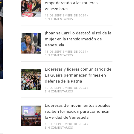
empoderando a las mujeres
venezolanas
19 DE SEPTIEMBRE DE 2024
/
SIN COMENTARIOS
Jhoanna Carrillo destacó el rol de la
mujer en la transformación de
Venezuela
18 DE SEPTIEMBRE DE 2024
/
SIN COMENTARIOS
Lideresas y líderes comunitarios de
La Guaira permanecen firmes en
defensa de la Patria
15 DE SEPTIEMBRE DE 2024
/
SIN COMENTARIOS
Lideresas de movimientos sociales
reciben formación para comunicar
la verdad de Venezuela
13 DE SEPTIEMBRE DE 2024
/
SIN COMENTARIOS