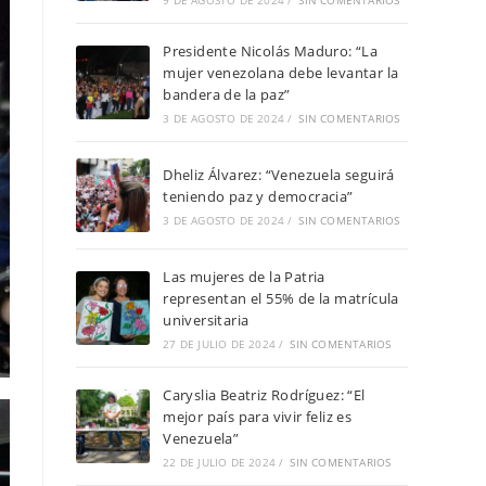
9 DE AGOSTO DE 2024
/
SIN COMENTARIOS
Presidente Nicolás Maduro: “La
mujer venezolana debe levantar la
bandera de la paz”
3 DE AGOSTO DE 2024
/
SIN COMENTARIOS
Dheliz Álvarez: “Venezuela seguirá
teniendo paz y democracia”
3 DE AGOSTO DE 2024
/
SIN COMENTARIOS
Las mujeres de la Patria
representan el 55% de la matrícula
universitaria
27 DE JULIO DE 2024
/
SIN COMENTARIOS
Caryslia Beatriz Rodríguez: “El
mejor país para vivir feliz es
Venezuela”
22 DE JULIO DE 2024
/
SIN COMENTARIOS