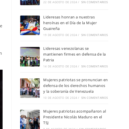
22 DE AGOSTO DE 2024
/
SIN COMENTARIOS
Lideresas honran a nuestras
heroínas en el Día de la Mujer
ue
Guaireña
19 DE AGOSTO DE 2024
/
SIN COMENTARIOS
Lideresas venezolanas se
an
mantienen firmes en defensa de la
Patria
14 DE AGOSTO DE 2024
/
SIN COMENTARIOS
Mujeres patriotas se pronuncian en
defensa de los derechos humanos
y la soberanía de Venezuela
10 DE AGOSTO DE 2024
/
SIN COMENTARIOS
Mujeres patriotas acompañaron al
Presidente Nicolás Maduro en el
TSJ