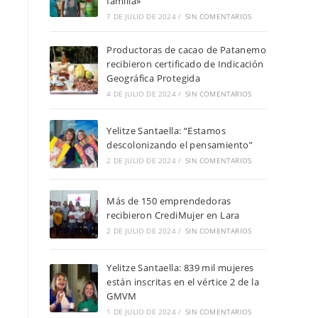
familia»
7 DE JULIO DE 2024
/
SIN COMENTARIOS
Productoras de cacao de Patanemo
recibieron certificado de Indicación
Geográfica Protegida
4 DE JULIO DE 2024
/
SIN COMENTARIOS
Yelitze Santaella: “Estamos
descolonizando el pensamiento”
2 DE JULIO DE 2024
/
SIN COMENTARIOS
Más de 150 emprendedoras
recibieron CrediMujer en Lara
2 DE JULIO DE 2024
/
SIN COMENTARIOS
Yelitze Santaella: 839 mil mujeres
están inscritas en el vértice 2 de la
GMVM
1 DE JULIO DE 2024
/
SIN COMENTARIOS