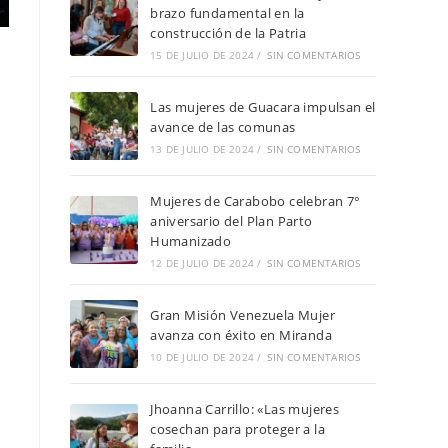
brazo fundamental en la
construcción de la Patria
15 DE JULIO DE 2024
/
SIN COMENTARIOS
Las mujeres de Guacara impulsan el
avance de las comunas
13 DE JULIO DE 2024
/
SIN COMENTARIOS
Mujeres de Carabobo celebran 7°
aniversario del Plan Parto
Humanizado
12 DE JULIO DE 2024
/
SIN COMENTARIOS
Gran Misión Venezuela Mujer
avanza con éxito en Miranda
10 DE JULIO DE 2024
/
SIN COMENTARIOS
Jhoanna Carrillo: «Las mujeres
cosechan para proteger a la