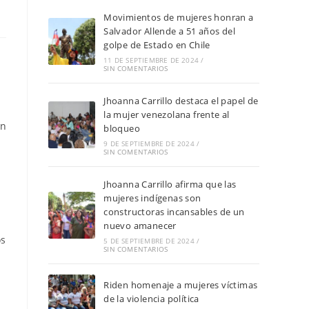
Movimientos de mujeres honran a
Salvador Allende a 51 años del
golpe de Estado en Chile
11 DE SEPTIEMBRE DE 2024
/
SIN COMENTARIOS
Jhoanna Carrillo destaca el papel de
la mujer venezolana frente al
ón
bloqueo
9 DE SEPTIEMBRE DE 2024
/
SIN COMENTARIOS
Jhoanna Carrillo afirma que las
mujeres indígenas son
constructoras incansables de un
nuevo amanecer
os
5 DE SEPTIEMBRE DE 2024
/
SIN COMENTARIOS
Riden homenaje a mujeres víctimas
de la violencia política