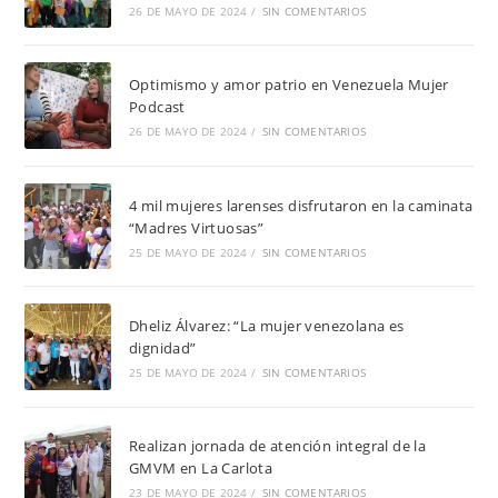
26 DE MAYO DE 2024
/
SIN COMENTARIOS
Optimismo y amor patrio en Venezuela Mujer
Podcast
26 DE MAYO DE 2024
/
SIN COMENTARIOS
4 mil mujeres larenses disfrutaron en la caminata
“Madres Virtuosas”
25 DE MAYO DE 2024
/
SIN COMENTARIOS
Dheliz Álvarez: “La mujer venezolana es
dignidad”
25 DE MAYO DE 2024
/
SIN COMENTARIOS
Realizan jornada de atención integral de la
GMVM en La Carlota
23 DE MAYO DE 2024
/
SIN COMENTARIOS