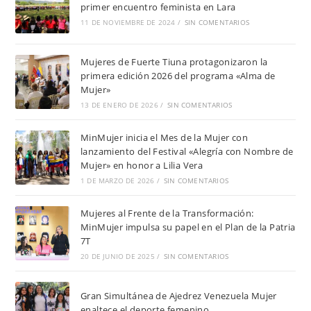
primer encuentro feminista en Lara
11 DE NOVIEMBRE DE 2024
/
SIN COMENTARIOS
Mujeres de Fuerte Tiuna protagonizaron la
primera edición 2026 del programa «Alma de
Mujer»
13 DE ENERO DE 2026
/
SIN COMENTARIOS
MinMujer inicia el Mes de la Mujer con
lanzamiento del Festival «Alegría con Nombre de
Mujer» en honor a Lilia Vera
1 DE MARZO DE 2026
/
SIN COMENTARIOS
Mujeres al Frente de la Transformación:
MinMujer impulsa su papel en el Plan de la Patria
7T
20 DE JUNIO DE 2025
/
SIN COMENTARIOS
Gran Simultánea de Ajedrez Venezuela Mujer
enaltece el deporte femenino