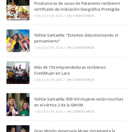
Productoras de cacao de Patanemo recibieron
certificado de Indicación Geográfica Protegida
4 DE JULIO DE 2024
/
SIN COMENTARIOS
Yelitze Santaella: “Estamos descolonizando el
pensamiento”
2 DE JULIO DE 2024
/
SIN COMENTARIOS
Más de 150 emprendedoras recibieron
CrediMujer en Lara
2 DE JULIO DE 2024
/
SIN COMENTARIOS
Yelitze Santaella: 839 mil mujeres están inscritas
en el vértice 2 de la GMVM
1 DE JULIO DE 2024
/
SIN COMENTARIOS
Gran Misión Venezuela Mujer incrementa la