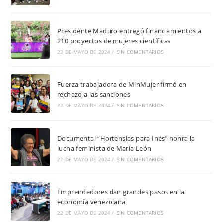
Presidente Maduro entregó financiamientos a
210 proyectos de mujeres científicas
23 DE MAYO DE 2024
/
SIN COMENTARIOS
Fuerza trabajadora de MinMujer firmó en
rechazo a las sanciones
22 DE MAYO DE 2024
/
SIN COMENTARIOS
Documental “Hortensias para Inés” honra la
lucha feminista de María León
22 DE MAYO DE 2024
/
SIN COMENTARIOS
Emprendedores dan grandes pasos en la
economía venezolana
22 DE MAYO DE 2024
/
SIN COMENTARIOS