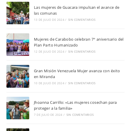
Las mujeres de Guacara impulsan el avance de
las comunas
13 DE JULIO DE 2024
/
SIN COMENTARIOS
Mujeres de Carabobo celebran 7° aniversario del
Plan Parto Humanizado
12 DE JULIO DE 2024
/
SIN COMENTARIOS
Gran Misión Venezuela Mujer avanza con éxito
en Miranda
10 DE JULIO DE 2024
/
SIN COMENTARIOS
Jhoanna Carrillo: «Las mujeres cosechan para
proteger a la familia»
7 DE JULIO DE 2024
/
SIN COMENTARIOS