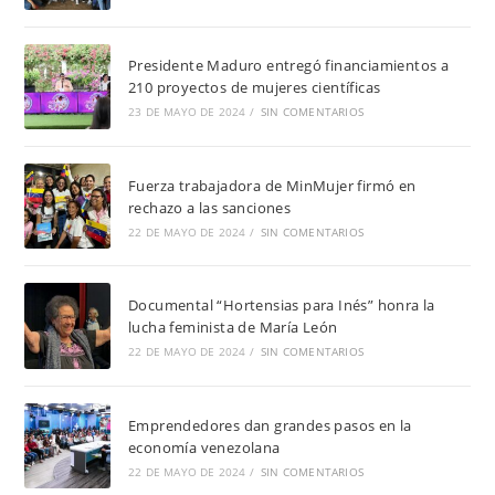
Presidente Maduro entregó financiamientos a
210 proyectos de mujeres científicas
23 DE MAYO DE 2024
/
SIN COMENTARIOS
Fuerza trabajadora de MinMujer firmó en
rechazo a las sanciones
22 DE MAYO DE 2024
/
SIN COMENTARIOS
Documental “Hortensias para Inés” honra la
lucha feminista de María León
22 DE MAYO DE 2024
/
SIN COMENTARIOS
Emprendedores dan grandes pasos en la
economía venezolana
22 DE MAYO DE 2024
/
SIN COMENTARIOS