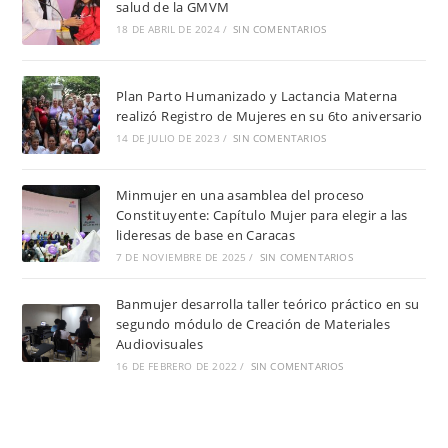
salud de la GMVM
18 DE ABRIL DE 2024
/
SIN COMENTARIOS
Plan Parto Humanizado y Lactancia Materna
realizó Registro de Mujeres en su 6to aniversario
14 DE JULIO DE 2023
/
SIN COMENTARIOS
Minmujer en una asamblea del proceso
Constituyente: Capítulo Mujer para elegir a las
lideresas de base en Caracas
7 DE NOVIEMBRE DE 2025
/
SIN COMENTARIOS
Banmujer desarrolla taller teórico práctico en su
segundo módulo de Creación de Materiales
Audiovisuales
16 DE FEBRERO DE 2022
/
SIN COMENTARIOS