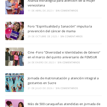
Alianza estratégica para atención de la mujer
venezolana
11 DE ABRIL DE 2023
/
SIN COMENTARIOS
Foro “Espiritualidad y Sanación” impulsa la
prevención del cáncer de mama
29 DE OCTUBRE DE 2025
/
SIN COMENTARIOS
Cine -Foro “Diversidad e Identidades de Género”
en el marco del quinto aniversario de FEMSUR
24 DE ENERO DE 2023
/
SIN COMENTARIOS
Jornada de matronatación y atención integral a
gestantes en Sucre
21 DE JULIO DE 2026
/
SIN COMENTARIOS
Más de 500 caraqueñas atendidas en jornada de