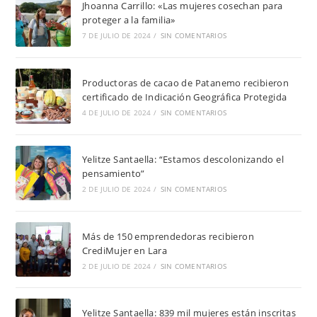
Jhoanna Carrillo: «Las mujeres cosechan para
proteger a la familia»
7 DE JULIO DE 2024
/
SIN COMENTARIOS
Productoras de cacao de Patanemo recibieron
certificado de Indicación Geográfica Protegida
4 DE JULIO DE 2024
/
SIN COMENTARIOS
Yelitze Santaella: “Estamos descolonizando el
pensamiento”
2 DE JULIO DE 2024
/
SIN COMENTARIOS
Más de 150 emprendedoras recibieron
CrediMujer en Lara
2 DE JULIO DE 2024
/
SIN COMENTARIOS
Yelitze Santaella: 839 mil mujeres están inscritas