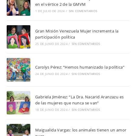
en el vértice 2 de la GMVM
1 DE JULIO DE 2024
/
SIN COMENTARIOS
Gran Misión Venezuela Mujer incrementa la
participación política
25 DE JUNIO DE 2024
/
SIN COMENTARIOS
Carolys Pérez: “Hemos humanizado la política”
24 DE JUNIO DE 2024
/
SIN COMENTARIOS
Gabriela Jiménez: “La Dra. Nacarid Aranzazu es
de las mujeres que nunca se van”
18 DE JUNIO DE 2024
/
SIN COMENTARIOS
Maigualida Vargas: los animales tienen un amor
puro