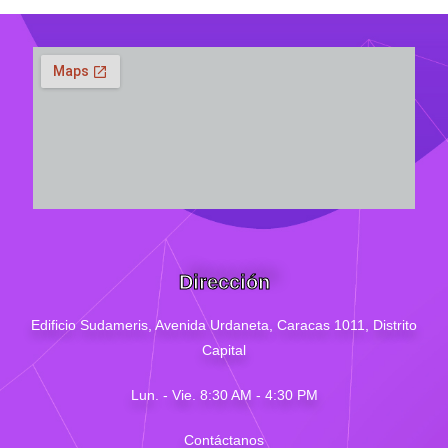
Dirección
Edificio Sudameris,
Avenida Urdaneta, Caracas 1011, Distrito
Capital
Lun. - Vie. 8:30 AM - 4
:30
PM
Contáctanos