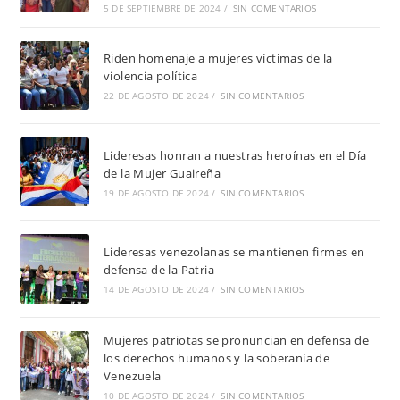
5 DE SEPTIEMBRE DE 2024
/
SIN COMENTARIOS
Riden homenaje a mujeres víctimas de la
violencia política
22 DE AGOSTO DE 2024
/
SIN COMENTARIOS
Lideresas honran a nuestras heroínas en el Día
de la Mujer Guaireña
19 DE AGOSTO DE 2024
/
SIN COMENTARIOS
Lideresas venezolanas se mantienen firmes en
defensa de la Patria
14 DE AGOSTO DE 2024
/
SIN COMENTARIOS
Mujeres patriotas se pronuncian en defensa de
los derechos humanos y la soberanía de
Venezuela
10 DE AGOSTO DE 2024
/
SIN COMENTARIOS