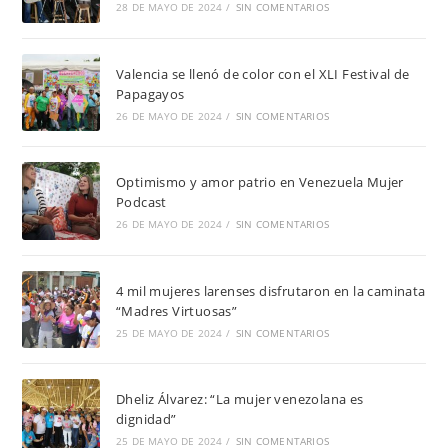
28 DE MAYO DE 2024
/
SIN COMENTARIOS
Valencia se llenó de color con el XLI Festival de
Papagayos
26 DE MAYO DE 2024
/
SIN COMENTARIOS
Optimismo y amor patrio en Venezuela Mujer
Podcast
26 DE MAYO DE 2024
/
SIN COMENTARIOS
4 mil mujeres larenses disfrutaron en la caminata
“Madres Virtuosas”
25 DE MAYO DE 2024
/
SIN COMENTARIOS
Dheliz Álvarez: “La mujer venezolana es
dignidad”
25 DE MAYO DE 2024
/
SIN COMENTARIOS