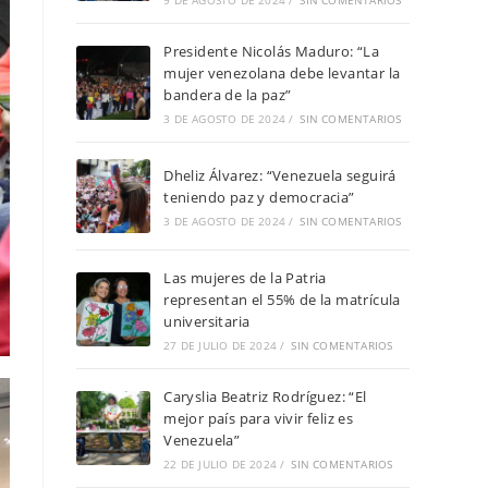
9 DE AGOSTO DE 2024
/
SIN COMENTARIOS
Presidente Nicolás Maduro: “La
mujer venezolana debe levantar la
bandera de la paz”
3 DE AGOSTO DE 2024
/
SIN COMENTARIOS
Dheliz Álvarez: “Venezuela seguirá
teniendo paz y democracia”
3 DE AGOSTO DE 2024
/
SIN COMENTARIOS
Las mujeres de la Patria
representan el 55% de la matrícula
universitaria
27 DE JULIO DE 2024
/
SIN COMENTARIOS
Caryslia Beatriz Rodríguez: “El
mejor país para vivir feliz es
Venezuela”
22 DE JULIO DE 2024
/
SIN COMENTARIOS