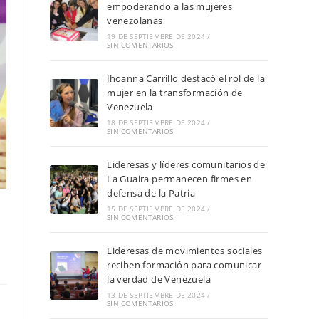
empoderando a las mujeres
venezolanas
19 DE SEPTIEMBRE DE 2024
/
SIN COMENTARIOS
Jhoanna Carrillo destacó el rol de la
mujer en la transformación de
Venezuela
18 DE SEPTIEMBRE DE 2024
/
SIN COMENTARIOS
Lideresas y líderes comunitarios de
La Guaira permanecen firmes en
defensa de la Patria
15 DE SEPTIEMBRE DE 2024
/
SIN COMENTARIOS
Lideresas de movimientos sociales
reciben formación para comunicar
la verdad de Venezuela
13 DE SEPTIEMBRE DE 2024
/
SIN COMENTARIOS