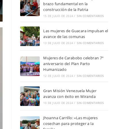
brazo fundamental en la
construcción de la Patria
15 DE JULIO DE 2024
/
SIN COMENTARIOS
Las mujeres de Guacara impulsan el
avance de las comunas
13 DE JULIO DE 2024
/
SIN COMENTARIOS
Mujeres de Carabobo celebran 7°
aniversario del Plan Parto
Humanizado
12 DE JULIO DE 2024
/
SIN COMENTARIOS
Gran Misión Venezuela Mujer
avanza con éxito en Miranda
10 DE JULIO DE 2024
/
SIN COMENTARIOS
Jhoanna Carrillo: «Las mujeres
cosechan para proteger a la