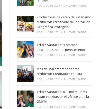
familia»
7 DE JULIO DE 2024
/
SIN COMENTARIOS
Productoras de cacao de Patanemo
recibieron certificado de Indicación
Geográfica Protegida
4 DE JULIO DE 2024
/
SIN COMENTARIOS
Yelitze Santaella: “Estamos
descolonizando el pensamiento”
2 DE JULIO DE 2024
/
SIN COMENTARIOS
Más de 150 emprendedoras
recibieron CrediMujer en Lara
2 DE JULIO DE 2024
/
SIN COMENTARIOS
Yelitze Santaella: 839 mil mujeres
están inscritas en el vértice 2 de la
GMVM
1 DE JULIO DE 2024
/
SIN COMENTARIOS