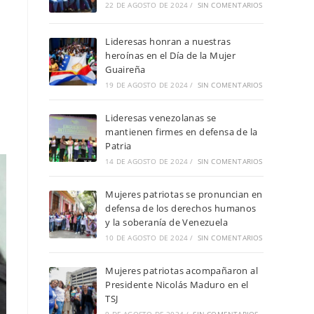
22 DE AGOSTO DE 2024
/
SIN COMENTARIOS
Lideresas honran a nuestras
heroínas en el Día de la Mujer
Guaireña
19 DE AGOSTO DE 2024
/
SIN COMENTARIOS
Lideresas venezolanas se
mantienen firmes en defensa de la
Patria
14 DE AGOSTO DE 2024
/
SIN COMENTARIOS
Mujeres patriotas se pronuncian en
defensa de los derechos humanos
y la soberanía de Venezuela
10 DE AGOSTO DE 2024
/
SIN COMENTARIOS
Mujeres patriotas acompañaron al
Presidente Nicolás Maduro en el
TSJ