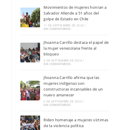
Movimientos de mujeres honran a
Salvador Allende a 51 años del
golpe de Estado en Chile
11 DE SEPTIEMBRE DE 2024
/
SIN COMENTARIOS
Jhoanna Carrillo destaca el papel de
la mujer venezolana frente al
bloqueo
9 DE SEPTIEMBRE DE 2024
/
SIN COMENTARIOS
Jhoanna Carrillo afirma que las
mujeres indígenas son
constructoras incansables de un
nuevo amanecer
a
5 DE SEPTIEMBRE DE 2024
/
SIN COMENTARIOS
Riden homenaje a mujeres víctimas
de la violencia política