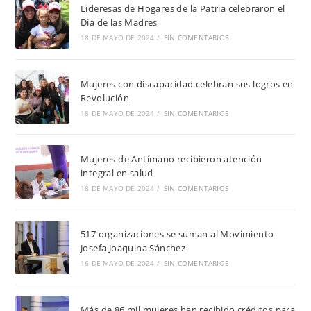
Lideresas de Hogares de la Patria celebraron el
Día de las Madres
18 DE MAYO DE 2024
/
SIN COMENTARIOS
Mujeres con discapacidad celebran sus logros en
Revolución
18 DE MAYO DE 2024
/
SIN COMENTARIOS
Mujeres de Antímano recibieron atención
integral en salud
18 DE MAYO DE 2024
/
SIN COMENTARIOS
517 organizaciones se suman al Movimiento
Josefa Joaquina Sánchez
16 DE MAYO DE 2024
/
SIN COMENTARIOS
Más de 86 mil mujeres han recibido créditos para