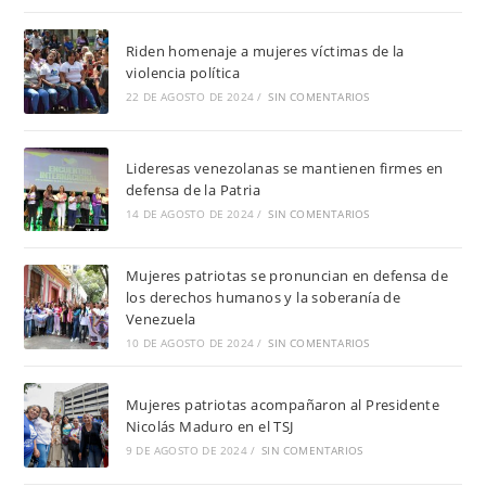
Riden homenaje a mujeres víctimas de la
violencia política
22 DE AGOSTO DE 2024
/
SIN COMENTARIOS
Lideresas venezolanas se mantienen firmes en
defensa de la Patria
14 DE AGOSTO DE 2024
/
SIN COMENTARIOS
Mujeres patriotas se pronuncian en defensa de
los derechos humanos y la soberanía de
Venezuela
10 DE AGOSTO DE 2024
/
SIN COMENTARIOS
Mujeres patriotas acompañaron al Presidente
Nicolás Maduro en el TSJ
9 DE AGOSTO DE 2024
/
SIN COMENTARIOS