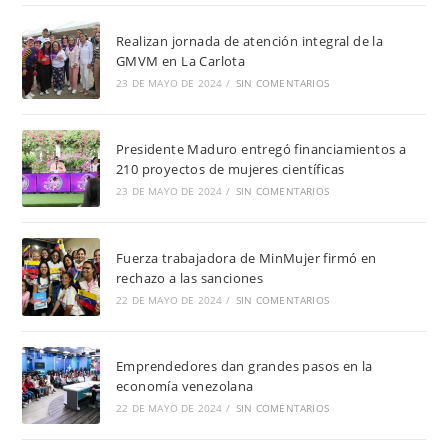
Realizan jornada de atención integral de la
GMVM en La Carlota
23 DE MAYO DE 2024
/
SIN COMENTARIOS
Presidente Maduro entregó financiamientos a
210 proyectos de mujeres científicas
23 DE MAYO DE 2024
/
SIN COMENTARIOS
Fuerza trabajadora de MinMujer firmó en
rechazo a las sanciones
22 DE MAYO DE 2024
/
SIN COMENTARIOS
Emprendedores dan grandes pasos en la
economía venezolana
22 DE MAYO DE 2024
/
SIN COMENTARIOS