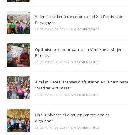
Valencia se llenó de color con el XLI Festival de
Papagayos
26 DE MAYO DE 2024
/
SIN COMENTARIOS
Optimismo y amor patrio en Venezuela Mujer
Podcast
26 DE MAYO DE 2024
/
SIN COMENTARIOS
4 mil mujeres larenses disfrutaron en la caminata
“Madres Virtuosas”
25 DE MAYO DE 2024
/
SIN COMENTARIOS
Dheliz Álvarez: “La mujer venezolana es
dignidad”
25 DE MAYO DE 2024
/
SIN COMENTARIOS