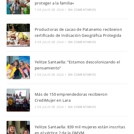
proteger a la familia»
7 DE JULIO DE 2024
/
SIN COMENTARIOS
Productoras de cacao de Patanemo recibieron
certificado de Indicación Geográfica Protegida
4 DE JULIO DE 2024
/
SIN COMENTARIOS
Yelitze Santaella: “Estamos descolonizando el
pensamiento”
2 DE JULIO DE 2024
/
SIN COMENTARIOS
Más de 150 emprendedoras recibieron
CrediMujer en Lara
2 DE JULIO DE 2024
/
SIN COMENTARIOS
Yelitze Santaella: 839 mil mujeres están inscritas
en el vértice 2 de la GMVM