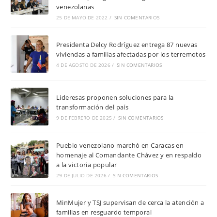
venezolanas
25 DE MAYO DE 2022
/
SIN COMENTARIOS
Presidenta Delcy Rodríguez entrega 87 nuevas
viviendas a familias afectadas por los terremotos
4 DE AGOSTO DE 2026
/
SIN COMENTARIOS
Lideresas proponen soluciones para la
transformación del país
9 DE FEBRERO DE 2025
/
SIN COMENTARIOS
Pueblo venezolano marchó en Caracas en
homenaje al Comandante Chávez y en respaldo
a la victoria popular
29 DE JULIO DE 2026
/
SIN COMENTARIOS
MinMujer y TSJ supervisan de cerca la atención a
familias en resguardo temporal