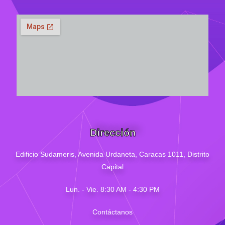
Dirección
Edificio Sudameris,
Avenida Urdaneta, Caracas 1011, Distrito
Capital
Lun. - Vie. 8:30 AM - 4
:30
PM
Contáctanos