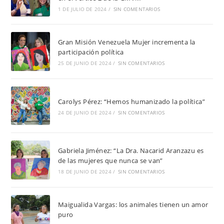
1 DE JULIO DE 2024
/
SIN COMENTARIOS
Gran Misión Venezuela Mujer incrementa la
participación política
25 DE JUNIO DE 2024
/
SIN COMENTARIOS
Carolys Pérez: “Hemos humanizado la política”
24 DE JUNIO DE 2024
/
SIN COMENTARIOS
Gabriela Jiménez: “La Dra. Nacarid Aranzazu es
de las mujeres que nunca se van”
18 DE JUNIO DE 2024
/
SIN COMENTARIOS
Maigualida Vargas: los animales tienen un amor
puro