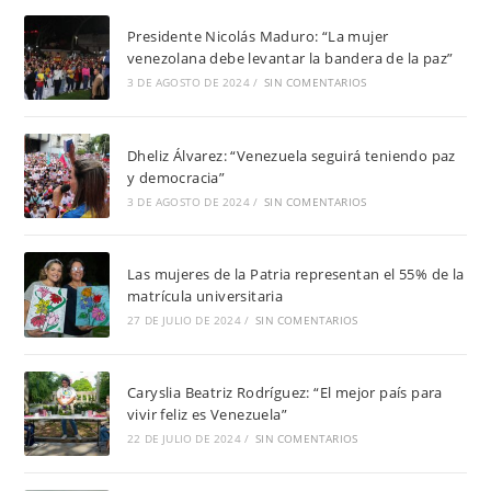
Presidente Nicolás Maduro: “La mujer
venezolana debe levantar la bandera de la paz”
3 DE AGOSTO DE 2024
/
SIN COMENTARIOS
Dheliz Álvarez: “Venezuela seguirá teniendo paz
y democracia”
3 DE AGOSTO DE 2024
/
SIN COMENTARIOS
Las mujeres de la Patria representan el 55% de la
matrícula universitaria
27 DE JULIO DE 2024
/
SIN COMENTARIOS
Caryslia Beatriz Rodríguez: “El mejor país para
vivir feliz es Venezuela”
22 DE JULIO DE 2024
/
SIN COMENTARIOS