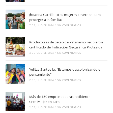
Jhoanna Carrillo: «Las mujeres cosechan para
proteger a la familia»
7 DE JULIO DE 2024
/
SIN COMENTARIOS
Productoras de cacao de Patanemo recibieron
certificado de Indicación Geográfica Protegida
4 DE JULIO DE 2024
/
SIN COMENTARIOS
Yelitze Santaella: “Estamos descolonizando el
pensamiento”
2 DE JULIO DE 2024
/
SIN COMENTARIOS
Más de 150 emprendedoras recibieron
CrediMujer en Lara
2 DE JULIO DE 2024
/
SIN COMENTARIOS