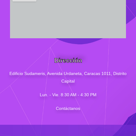
Dirección
Edificio Sudameris,
Avenida Urdaneta, Caracas 1011, Distrito
Capital
Lun. - Vie. 8:30 AM - 4
:30
PM
Contáctanos