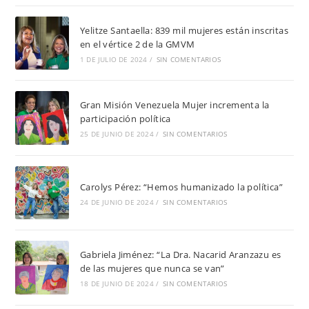
Yelitze Santaella: 839 mil mujeres están inscritas
en el vértice 2 de la GMVM
1 DE JULIO DE 2024
/
SIN COMENTARIOS
Gran Misión Venezuela Mujer incrementa la
participación política
25 DE JUNIO DE 2024
/
SIN COMENTARIOS
Carolys Pérez: “Hemos humanizado la política”
24 DE JUNIO DE 2024
/
SIN COMENTARIOS
Gabriela Jiménez: “La Dra. Nacarid Aranzazu es
de las mujeres que nunca se van”
18 DE JUNIO DE 2024
/
SIN COMENTARIOS