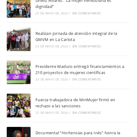
Dheliz Álvarez: “La mujer venezolana es
dignidad”
25 DE MAYO DE 2024
/
SIN COMENTARIOS
Realizan jornada de atención integral de la
GMVM en La Carlota
23 DE MAYO DE 2024
/
SIN COMENTARIOS
Presidente Maduro entregó financiamientos a
210 proyectos de mujeres científicas
23 DE MAYO DE 2024
/
SIN COMENTARIOS
Fuerza trabajadora de MinMujer firmó en
rechazo a las sanciones
22 DE MAYO DE 2024
/
SIN COMENTARIOS
Documental “Hortensias para Inés” honra la