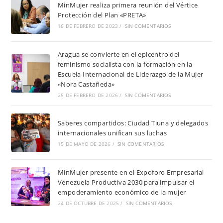
MinMujer realiza primera reunión del Vértice
Protección del Plan «PRETA»
16 DE FEBRERO DE 2023
/
SIN COMENTARIOS
Aragua se convierte en el epicentro del
feminismo socialista con la formación en la
Escuela Internacional de Liderazgo de la Mujer
«Nora Castañeda»
25 DE FEBRERO DE 2026
/
SIN COMENTARIOS
Saberes compartidos: Ciudad Tiuna y delegados
internacionales unifican sus luchas
15 DE MAYO DE 2026
/
SIN COMENTARIOS
MinMujer presente en el Expoforo Empresarial
Venezuela Productiva 2030 para impulsar el
empoderamiento económico de la mujer
24 DE OCTUBRE DE 2025
/
SIN COMENTARIOS