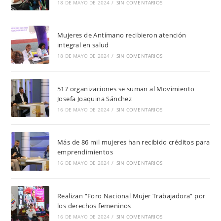
18 DE MAYO DE 2024
/
SIN COMENTARIOS
Mujeres de Antímano recibieron atención
integral en salud
18 DE MAYO DE 2024
/
SIN COMENTARIOS
517 organizaciones se suman al Movimiento
Josefa Joaquina Sánchez
16 DE MAYO DE 2024
/
SIN COMENTARIOS
Más de 86 mil mujeres han recibido créditos para
emprendimientos
16 DE MAYO DE 2024
/
SIN COMENTARIOS
Realizan “Foro Nacional Mujer Trabajadora” por
los derechos femeninos
16 DE MAYO DE 2024
/
SIN COMENTARIOS