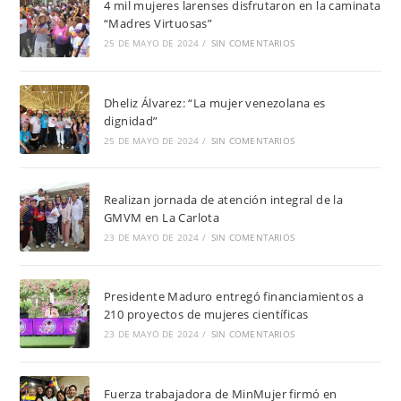
4 mil mujeres larenses disfrutaron en la caminata
“Madres Virtuosas”
25 DE MAYO DE 2024
/
SIN COMENTARIOS
Dheliz Álvarez: “La mujer venezolana es
dignidad”
25 DE MAYO DE 2024
/
SIN COMENTARIOS
Realizan jornada de atención integral de la
GMVM en La Carlota
23 DE MAYO DE 2024
/
SIN COMENTARIOS
Presidente Maduro entregó financiamientos a
210 proyectos de mujeres científicas
23 DE MAYO DE 2024
/
SIN COMENTARIOS
Fuerza trabajadora de MinMujer firmó en