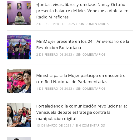
«Juntas, vivas, libres y unidas»: Nancy Ortuño
presenta balance del Mes Venezuela Violeta en
Radio Miraflores
2 DE DICIEMBRE DE 2025
/
SIN COMENTARIOS
MinMujer presente en los 24° Aniversario de la
Revolución Bolivariana
2 DE FEBRERO DE 2023
/
SIN COMENTARIOS
Ministra para la Mujer participa en encuentro
con Red Nacional de Parlamentarias
1 DE FEBRERO DE 2023
/
SIN COMENTARIOS
Fortaleciendo la comunicación revolucionaria:
Venezuela debate estrategia contra la
manipulación digital
13 DE MARZO DE 2025
/
SIN COMENTARIOS