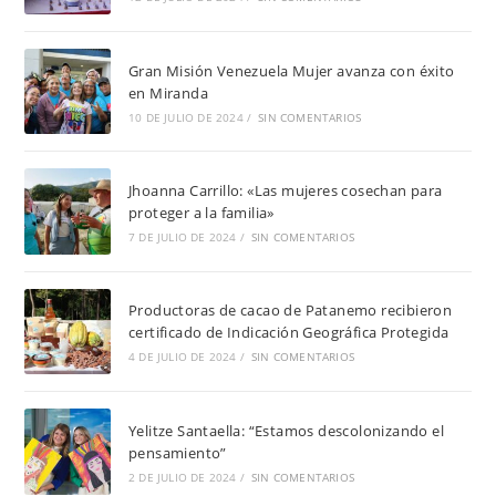
Gran Misión Venezuela Mujer avanza con éxito
en Miranda
10 DE JULIO DE 2024
/
SIN COMENTARIOS
Jhoanna Carrillo: «Las mujeres cosechan para
proteger a la familia»
7 DE JULIO DE 2024
/
SIN COMENTARIOS
Productoras de cacao de Patanemo recibieron
certificado de Indicación Geográfica Protegida
4 DE JULIO DE 2024
/
SIN COMENTARIOS
Yelitze Santaella: “Estamos descolonizando el
pensamiento”
2 DE JULIO DE 2024
/
SIN COMENTARIOS