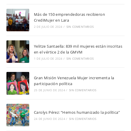
Más de 150 emprendedoras recibieron
CrediMujer en Lara
2 DE JULIO DE 2024
/
SIN COMENTARIOS
Yelitze Santaella: 839 mil mujeres están inscritas
en el vértice 2 de la GMVM
1 DE JULIO DE 2024
/
SIN COMENTARIOS
Gran Misión Venezuela Mujer incrementa la
participación política
25 DE JUNIO DE 2024
/
SIN COMENTARIOS
Carolys Pérez: “Hemos humanizado la política”
24 DE JUNIO DE 2024
/
SIN COMENTARIOS