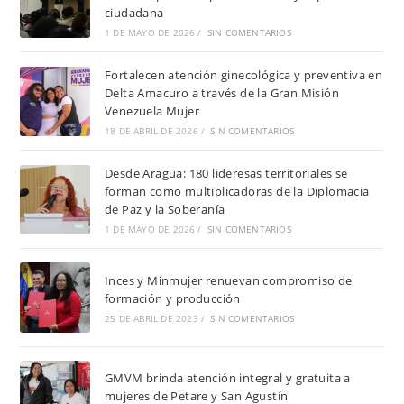
ciudadana
1 DE MAYO DE 2026
/
SIN COMENTARIOS
Fortalecen atención ginecológica y preventiva en
Delta Amacuro a través de la Gran Misión
Venezuela Mujer
18 DE ABRIL DE 2026
/
SIN COMENTARIOS
Desde Aragua: 180 lideresas territoriales se
forman como multiplicadoras de la Diplomacia
de Paz y la Soberanía
1 DE MAYO DE 2026
/
SIN COMENTARIOS
Inces y Minmujer renuevan compromiso de
formación y producción
25 DE ABRIL DE 2023
/
SIN COMENTARIOS
GMVM brinda atención integral y gratuita a
mujeres de Petare y San Agustín