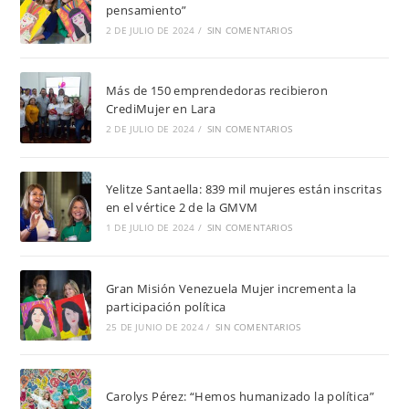
pensamiento”
2 DE JULIO DE 2024
/
SIN COMENTARIOS
Más de 150 emprendedoras recibieron
CrediMujer en Lara
2 DE JULIO DE 2024
/
SIN COMENTARIOS
Yelitze Santaella: 839 mil mujeres están inscritas
en el vértice 2 de la GMVM
1 DE JULIO DE 2024
/
SIN COMENTARIOS
Gran Misión Venezuela Mujer incrementa la
participación política
25 DE JUNIO DE 2024
/
SIN COMENTARIOS
Carolys Pérez: “Hemos humanizado la política”