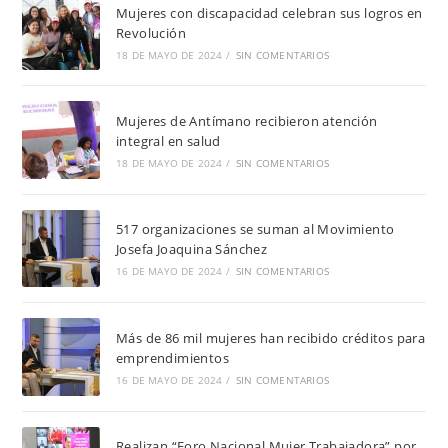
Mujeres con discapacidad celebran sus logros en
Revolución
18 DE MAYO DE 2024
/
SIN COMENTARIOS
Mujeres de Antímano recibieron atención
integral en salud
18 DE MAYO DE 2024
/
SIN COMENTARIOS
517 organizaciones se suman al Movimiento
Josefa Joaquina Sánchez
16 DE MAYO DE 2024
/
SIN COMENTARIOS
Más de 86 mil mujeres han recibido créditos para
emprendimientos
16 DE MAYO DE 2024
/
SIN COMENTARIOS
Realizan “Foro Nacional Mujer Trabajadora” por