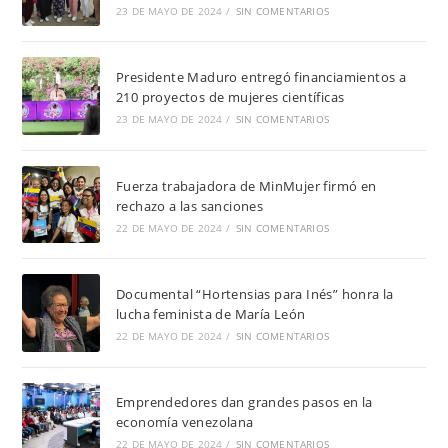
23 DE MAYO DE 2024
/
SIN COMENTARIOS
Presidente Maduro entregó financiamientos a
210 proyectos de mujeres científicas
23 DE MAYO DE 2024
/
SIN COMENTARIOS
Fuerza trabajadora de MinMujer firmó en
rechazo a las sanciones
22 DE MAYO DE 2024
/
SIN COMENTARIOS
Documental “Hortensias para Inés” honra la
lucha feminista de María León
22 DE MAYO DE 2024
/
SIN COMENTARIOS
Emprendedores dan grandes pasos en la
economía venezolana
22 DE MAYO DE 2024
/
SIN COMENTARIOS