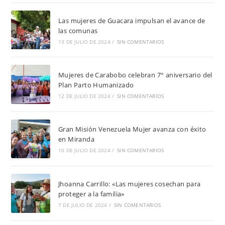
Las mujeres de Guacara impulsan el avance de
las comunas
13 DE JULIO DE 2024
/
SIN COMENTARIOS
Mujeres de Carabobo celebran 7° aniversario del
Plan Parto Humanizado
12 DE JULIO DE 2024
/
SIN COMENTARIOS
Gran Misión Venezuela Mujer avanza con éxito
en Miranda
10 DE JULIO DE 2024
/
SIN COMENTARIOS
Jhoanna Carrillo: «Las mujeres cosechan para
proteger a la familia»
7 DE JULIO DE 2024
/
SIN COMENTARIOS