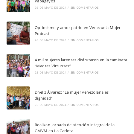
Papagayos
26 DE MAYO DE 2024
/
SIN COMENTARIOS
Optimismo y amor patrio en Venezuela Mujer
Podcast
26 DE MAYO DE 2024
/
SIN COMENTARIOS
4 mil mujeres larenses disfrutaron en la caminata
“Madres Virtuosas”
25 DE MAYO DE 2024
/
SIN COMENTARIOS
Dheliz Álvarez: “La mujer venezolana es
dignidad”
25 DE MAYO DE 2024
/
SIN COMENTARIOS
Realizan jornada de atención integral de la
GMVM en La Carlota