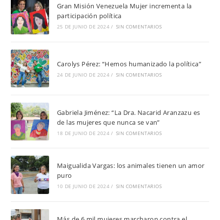
Gran Misión Venezuela Mujer incrementa la
participación política
25 DE JUNIO DE 2024
/
SIN COMENTARIOS
Carolys Pérez: “Hemos humanizado la política”
24 DE JUNIO DE 2024
/
SIN COMENTARIOS
Gabriela Jiménez: “La Dra. Nacarid Aranzazu es
de las mujeres que nunca se van”
18 DE JUNIO DE 2024
/
SIN COMENTARIOS
Maigualida Vargas: los animales tienen un amor
puro
10 DE JUNIO DE 2024
/
SIN COMENTARIOS
Más de 6 mil mujeres marcharon contra el