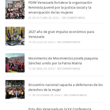
FDIM Venezuela fortalece la organización
feminista juvenil por la justicia social y la
emancipación de las mujeres
25 DE OCTUBRE DE 2025
/
SIN COMENTARIOS
2027 año de gran impulso económico para
Venezuela
18 DE JULIO DE 2026
/
SIN COMENTARIOS
Movimiento de Movimientos Josefa Joaquina
Sánchez unido por la Patria Matria
13 DE ABRIL DE 2024
/
SIN COMENTARIOS
Encuentro nacional capacita a defensoras de los
derechos de la mujer
11 DE DICIEMBRE DE 2024
/
SIN COMENTARIOS
Esto dijo Venezuela en la XV Conferencia