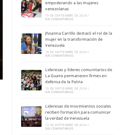
empoderando a las mujeres
venezolanas
19 DE SEPTIEMBRE DE 2024
/
SIN COMENTARIOS
Jhoanna Carrillo destacó el rol de la
mujer en la transformación de
Venezuela
18 DE SEPTIEMBRE DE 2024
/
SIN COMENTARIOS
Lideresas y líderes comunitarios de
La Guaira permanecen firmes en
defensa de la Patria
15 DE SEPTIEMBRE DE 2024
/
SIN COMENTARIOS
Lideresas de movimientos sociales
reciben formación para comunicar
la verdad de Venezuela
13 DE SEPTIEMBRE DE 2024
/
SIN COMENTARIOS