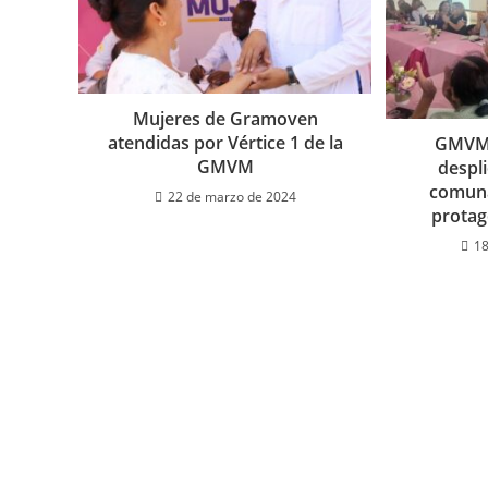
Mujeres de Gramoven
atendidas por Vértice 1 de la
GMVM 
GMVM
despl
comuna
22 de marzo de 2024
prota
18