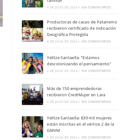
familia»
7 DE JULIO DE 2024
/
SIN COMENTARIOS
Productoras de cacao de Patanemo
recibieron certificado de Indicación
Geográfica Protegida
4 DE JULIO DE 2024
/
SIN COMENTARIOS
Yelitze Santaella: “Estamos
descolonizando el pensamiento”
2 DE JULIO DE 2024
/
SIN COMENTARIOS
Más de 150 emprendedoras
recibieron CrediMujer en Lara
2 DE JULIO DE 2024
/
SIN COMENTARIOS
Yelitze Santaella: 839 mil mujeres
están inscritas en el vértice 2 de la
GMVM
1 DE JULIO DE 2024
/
SIN COMENTARIOS