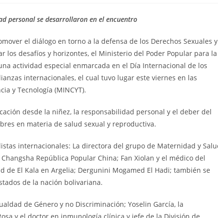
ad personal se desarrollaron en el encuentro
romover el diálogo en torno a la defensa de los Derechos Sexuales y
 los desafíos y horizontes, el Ministerio del Poder Popular para la
una actividad especial enmarcada en el Día Internacional de los
anzas internacionales, el cual tuvo lugar este viernes en las
ncia y Tecnología (MINCYT).
ación desde la niñez, la responsabilidad personal y el deber del
bres en materia de salud sexual y reproductiva.
istas internacionales: La directora del grupo de Maternidad y Sal
e Changsha República Popular China; Fan Xiolan y el médico del
dad de El Kala en Argelia; Dergunini Mogamed El Hadi; también se
tados de la nación bolivariana.
Igualdad de Género y no Discriminación; Yoselin García, la
osa y el doctor en inmunología clínica y jefe de la División de