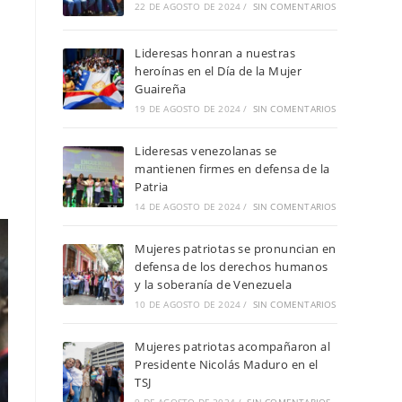
22 DE AGOSTO DE 2024
/
SIN COMENTARIOS
Lideresas honran a nuestras
heroínas en el Día de la Mujer
Guaireña
19 DE AGOSTO DE 2024
/
SIN COMENTARIOS
Lideresas venezolanas se
mantienen firmes en defensa de la
Patria
14 DE AGOSTO DE 2024
/
SIN COMENTARIOS
Mujeres patriotas se pronuncian en
defensa de los derechos humanos
y la soberanía de Venezuela
10 DE AGOSTO DE 2024
/
SIN COMENTARIOS
Mujeres patriotas acompañaron al
Presidente Nicolás Maduro en el
TSJ