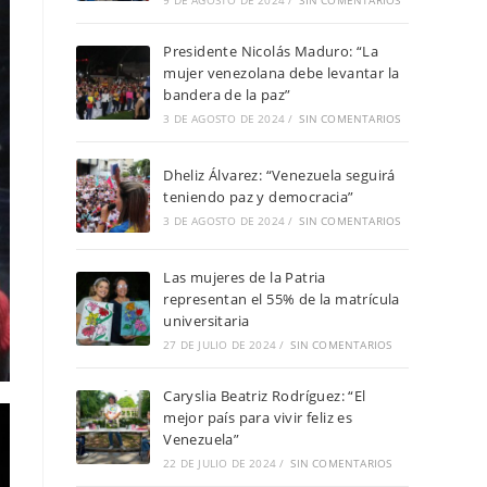
9 DE AGOSTO DE 2024
/
SIN COMENTARIOS
Presidente Nicolás Maduro: “La
mujer venezolana debe levantar la
bandera de la paz”
3 DE AGOSTO DE 2024
/
SIN COMENTARIOS
Dheliz Álvarez: “Venezuela seguirá
teniendo paz y democracia”
3 DE AGOSTO DE 2024
/
SIN COMENTARIOS
Las mujeres de la Patria
representan el 55% de la matrícula
universitaria
27 DE JULIO DE 2024
/
SIN COMENTARIOS
Caryslia Beatriz Rodríguez: “El
mejor país para vivir feliz es
Venezuela”
22 DE JULIO DE 2024
/
SIN COMENTARIOS