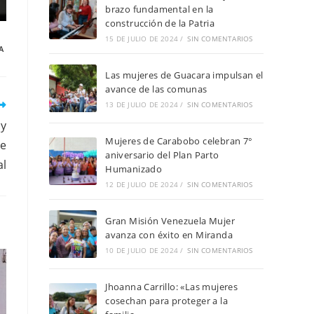
brazo fundamental en la
construcción de la Patria
15 DE JULIO DE 2024
/
SIN COMENTARIOS
A
Las mujeres de Guacara impulsan el
avance de las comunas
13 DE JULIO DE 2024
/
SIN COMENTARIOS
 y
Mujeres de Carabobo celebran 7°
te
aniversario del Plan Parto
al
Humanizado
12 DE JULIO DE 2024
/
SIN COMENTARIOS
Gran Misión Venezuela Mujer
avanza con éxito en Miranda
10 DE JULIO DE 2024
/
SIN COMENTARIOS
Jhoanna Carrillo: «Las mujeres
cosechan para proteger a la