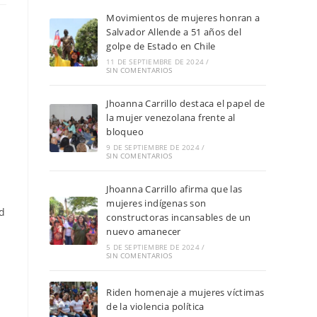
Movimientos de mujeres honran a
Salvador Allende a 51 años del
golpe de Estado en Chile
11 DE SEPTIEMBRE DE 2024
/
SIN COMENTARIOS
Jhoanna Carrillo destaca el papel de
la mujer venezolana frente al
bloqueo
9 DE SEPTIEMBRE DE 2024
/
SIN COMENTARIOS
Jhoanna Carrillo afirma que las
mujeres indígenas son
ud
constructoras incansables de un
nuevo amanecer
5 DE SEPTIEMBRE DE 2024
/
SIN COMENTARIOS
Riden homenaje a mujeres víctimas
de la violencia política