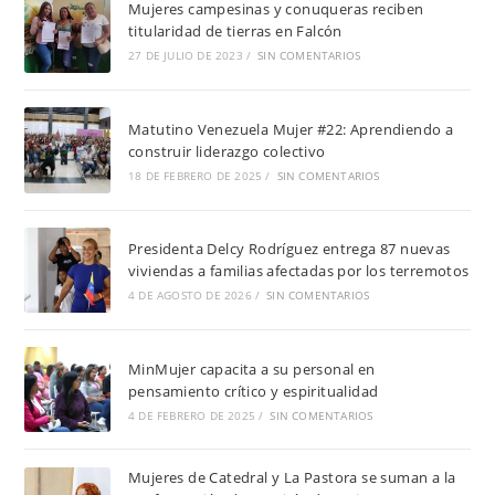
Mujeres campesinas y conuqueras reciben
titularidad de tierras en Falcón
27 DE JULIO DE 2023
/
SIN COMENTARIOS
Matutino Venezuela Mujer #22: Aprendiendo a
construir liderazgo colectivo
18 DE FEBRERO DE 2025
/
SIN COMENTARIOS
Presidenta Delcy Rodríguez entrega 87 nuevas
viviendas a familias afectadas por los terremotos
4 DE AGOSTO DE 2026
/
SIN COMENTARIOS
MinMujer capacita a su personal en
pensamiento crítico y espiritualidad
4 DE FEBRERO DE 2025
/
SIN COMENTARIOS
Mujeres de Catedral y La Pastora se suman a la