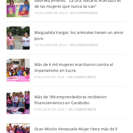
Gabriela Jiménez: “La Dra. Nacarid Aranzazu es
de las mujeres que nunca se van”
18 DE JUNIO DE 2024
/
SIN COMENTARIOS
Maigualida Vargas: los animales tienen un amor
puro
10 DE JUNIO DE 2024
/
SIN COMENTARIOS
Más de 6 mil mujeres marcharon contra el
imperialismo en Sucre
8 DE JUNIO DE 2024
/
SIN COMENTARIOS
Más de 186 emprendedoras recibieron
financiamientos en Carabobo
8 DE JUNIO DE 2024
/
SIN COMENTARIOS
Gran Misión Venezuela Mujer tiene más de 5