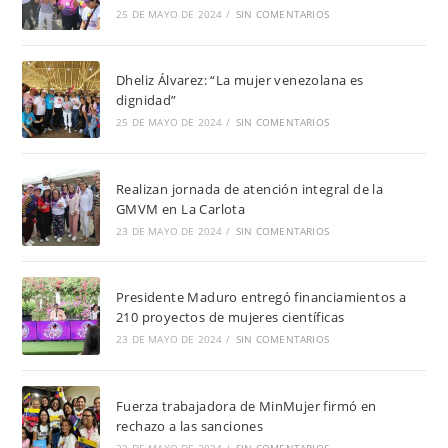
25 DE MAYO DE 2024
/
SIN COMENTARIOS
Dheliz Álvarez: “La mujer venezolana es
dignidad”
25 DE MAYO DE 2024
/
SIN COMENTARIOS
Realizan jornada de atención integral de la
GMVM en La Carlota
23 DE MAYO DE 2024
/
SIN COMENTARIOS
Presidente Maduro entregó financiamientos a
210 proyectos de mujeres científicas
23 DE MAYO DE 2024
/
SIN COMENTARIOS
Fuerza trabajadora de MinMujer firmó en
rechazo a las sanciones
22 DE MAYO DE 2024
/
SIN COMENTARIOS