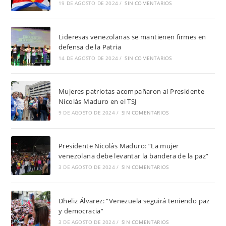
19 DE AGOSTO DE 2024
/
SIN COMENTARIOS
Lideresas venezolanas se mantienen firmes en
defensa de la Patria
14 DE AGOSTO DE 2024
/
SIN COMENTARIOS
Mujeres patriotas acompañaron al Presidente
Nicolás Maduro en el TSJ
9 DE AGOSTO DE 2024
/
SIN COMENTARIOS
Presidente Nicolás Maduro: “La mujer
venezolana debe levantar la bandera de la paz”
3 DE AGOSTO DE 2024
/
SIN COMENTARIOS
Dheliz Álvarez: “Venezuela seguirá teniendo paz
y democracia”
3 DE AGOSTO DE 2024
/
SIN COMENTARIOS