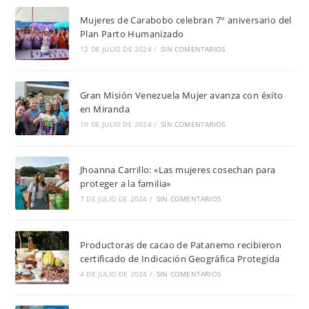
Mujeres de Carabobo celebran 7° aniversario del
Plan Parto Humanizado
12 DE JULIO DE 2024
/
SIN COMENTARIOS
Gran Misión Venezuela Mujer avanza con éxito
en Miranda
10 DE JULIO DE 2024
/
SIN COMENTARIOS
Jhoanna Carrillo: «Las mujeres cosechan para
proteger a la familia»
7 DE JULIO DE 2024
/
SIN COMENTARIOS
Productoras de cacao de Patanemo recibieron
certificado de Indicación Geográfica Protegida
4 DE JULIO DE 2024
/
SIN COMENTARIOS