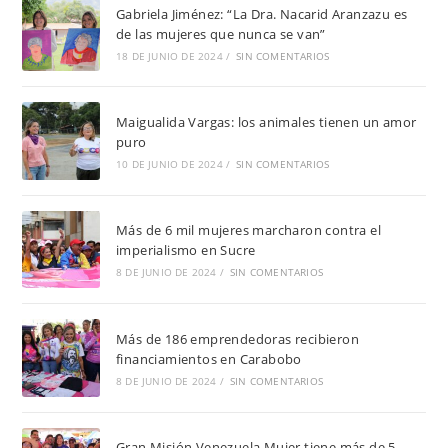
Gabriela Jiménez: “La Dra. Nacarid Aranzazu es
de las mujeres que nunca se van”
18 DE JUNIO DE 2024
/
SIN COMENTARIOS
Maigualida Vargas: los animales tienen un amor
puro
10 DE JUNIO DE 2024
/
SIN COMENTARIOS
Más de 6 mil mujeres marcharon contra el
imperialismo en Sucre
8 DE JUNIO DE 2024
/
SIN COMENTARIOS
Más de 186 emprendedoras recibieron
financiamientos en Carabobo
8 DE JUNIO DE 2024
/
SIN COMENTARIOS
Gran Misión Venezuela Mujer tiene más de 5