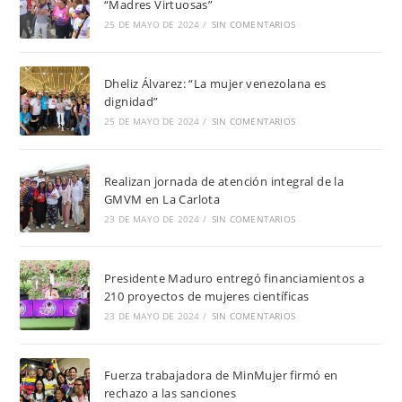
“Madres Virtuosas”
25 DE MAYO DE 2024
/
SIN COMENTARIOS
Dheliz Álvarez: “La mujer venezolana es
dignidad”
25 DE MAYO DE 2024
/
SIN COMENTARIOS
Realizan jornada de atención integral de la
GMVM en La Carlota
23 DE MAYO DE 2024
/
SIN COMENTARIOS
Presidente Maduro entregó financiamientos a
210 proyectos de mujeres científicas
23 DE MAYO DE 2024
/
SIN COMENTARIOS
Fuerza trabajadora de MinMujer firmó en
rechazo a las sanciones