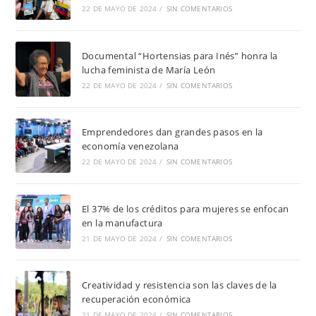
22 DE MAYO DE 2024
/
SIN COMENTARIOS
Documental “Hortensias para Inés” honra la
lucha feminista de María León
22 DE MAYO DE 2024
/
SIN COMENTARIOS
Emprendedores dan grandes pasos en la
economía venezolana
22 DE MAYO DE 2024
/
SIN COMENTARIOS
El 37% de los créditos para mujeres se enfocan
en la manufactura
21 DE MAYO DE 2024
/
SIN COMENTARIOS
Creatividad y resistencia son las claves de la
recuperación económica
21 DE MAYO DE 2024
/
SIN COMENTARIOS