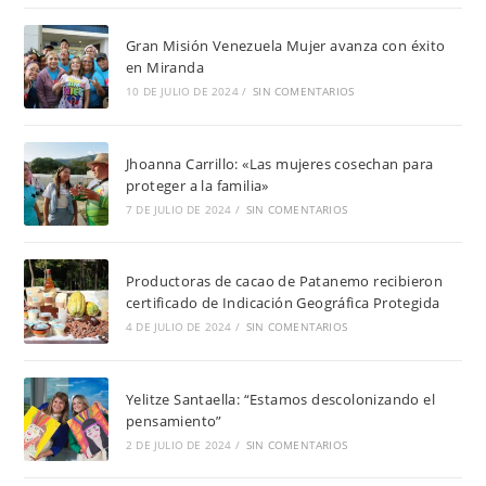
Gran Misión Venezuela Mujer avanza con éxito
en Miranda
10 DE JULIO DE 2024
/
SIN COMENTARIOS
Jhoanna Carrillo: «Las mujeres cosechan para
proteger a la familia»
7 DE JULIO DE 2024
/
SIN COMENTARIOS
Productoras de cacao de Patanemo recibieron
certificado de Indicación Geográfica Protegida
4 DE JULIO DE 2024
/
SIN COMENTARIOS
Yelitze Santaella: “Estamos descolonizando el
pensamiento”
2 DE JULIO DE 2024
/
SIN COMENTARIOS