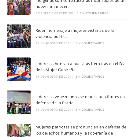
indígenas son constructoras incansables de un
nuevo amanecer
5 DE SEPTIEMBRE DE 2024
/
SIN COMENTARIOS
Riden homenaje a mujeres víctimas de la
violencia política
22 DE AGOSTO DE 2024
/
SIN COMENTARIOS
Lideresas honran a nuestras heroínas en el Día
de la Mujer Guaireña
19 DE AGOSTO DE 2024
/
SIN COMENTARIOS
Lideresas venezolanas se mantienen firmes en
defensa de la Patria
14 DE AGOSTO DE 2024
/
SIN COMENTARIOS
Mujeres patriotas se pronuncian en defensa de
los derechos humanos y la soberanía de