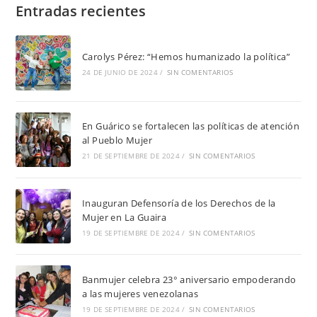
Entradas recientes
Carolys Pérez: “Hemos humanizado la política”
24 DE JUNIO DE 2024
/
SIN COMENTARIOS
En Guárico se fortalecen las políticas de atención
al Pueblo Mujer
21 DE SEPTIEMBRE DE 2024
/
SIN COMENTARIOS
Inauguran Defensoría de los Derechos de la
Mujer en La Guaira
19 DE SEPTIEMBRE DE 2024
/
SIN COMENTARIOS
Banmujer celebra 23° aniversario empoderando
a las mujeres venezolanas
19 DE SEPTIEMBRE DE 2024
/
SIN COMENTARIOS