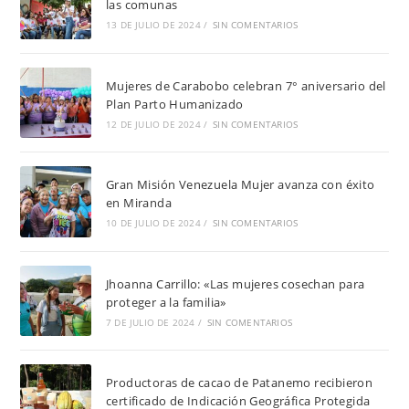
las comunas
13 DE JULIO DE 2024
/
SIN COMENTARIOS
Mujeres de Carabobo celebran 7° aniversario del
Plan Parto Humanizado
12 DE JULIO DE 2024
/
SIN COMENTARIOS
Gran Misión Venezuela Mujer avanza con éxito
en Miranda
10 DE JULIO DE 2024
/
SIN COMENTARIOS
Jhoanna Carrillo: «Las mujeres cosechan para
proteger a la familia»
7 DE JULIO DE 2024
/
SIN COMENTARIOS
Productoras de cacao de Patanemo recibieron
certificado de Indicación Geográfica Protegida