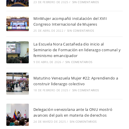
23 DE FEBRERO DE 2025
/
SIN COMENTARIOS
MinMujer acompañó instalación del XVII
Congreso Internacional de Mujeres
25 DE ABRIL DE 2022
/
SIN COMENTARIOS
La Escuela Nora Castañeda dio inicio al
Seminario de Formación en liderazgo comunal y
feminismo emancipador
9 DE ABRIL DE 2026
/
SIN COMENTARIOS
Matutino Venezuela Mujer #22: Aprendiendo a
construir liderazgo colectivo
18 DE FEBRERO DE 2025
/
SIN COMENTARIOS
Delegación venezolana ante la ONU mostró
avances del país en materia de derechos
24 DE MARZO DE 2025
/
SIN COMENTARIOS