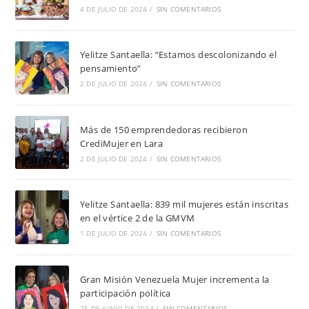
4 DE JULIO DE 2024
/
SIN COMENTARIOS
Yelitze Santaella: “Estamos descolonizando el
pensamiento”
2 DE JULIO DE 2024
/
SIN COMENTARIOS
Más de 150 emprendedoras recibieron
CrediMujer en Lara
2 DE JULIO DE 2024
/
SIN COMENTARIOS
Yelitze Santaella: 839 mil mujeres están inscritas
en el vértice 2 de la GMVM
1 DE JULIO DE 2024
/
SIN COMENTARIOS
Gran Misión Venezuela Mujer incrementa la
participación política
25 DE JUNIO DE 2024
/
SIN COMENTARIOS