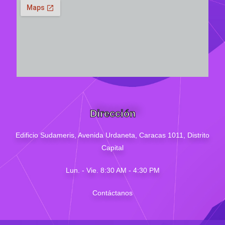
Dirección
Edificio Sudameris,
Avenida Urdaneta, Caracas 1011, Distrito
Capital
Lun. - Vie. 8:30 AM - 4
:30
PM
Contáctanos