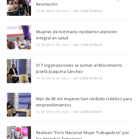
Revolución
18 DE MAYO DE 2024
/
SIN COMENTARIOS
Mujeres de Antímano recibieron atención
integral en salud
18 DE MAYO DE 2024
/
SIN COMENTARIOS
517 organizaciones se suman al Movimiento
Josefa Joaquina Sánchez
16 DE MAYO DE 2024
/
SIN COMENTARIOS
Más de 86 mil mujeres han recibido créditos para
emprendimientos
16 DE MAYO DE 2024
/
SIN COMENTARIOS
Realizan “Foro Nacional Mujer Trabajadora” por
los derechos femeninos