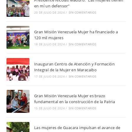
en mí un defensor”
20 DE JULIO DE 2024
/
SIN COMENTARIOS
Gran Misión Venezuela Mujer ha financiado a
120 mil mujeres
18 DE JULIO DE 2024
/
SIN COMENTARIOS
Inauguran Centro de Atención y Formación
Integral de la Mujer en Maracaibo
17 DE JULIO DE 2024
/
SIN COMENTARIOS
Gran Misión Venezuela Mujer es brazo
fundamental en la construcción de la Patria
15 DE JULIO DE 2024
/
SIN COMENTARIOS
Las mujeres de Guacara impulsan el avance de