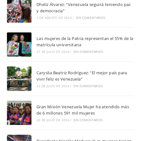
Dheliz Álvarez: “Venezuela seguirá teniendo paz
y democracia”
3 DE AGOSTO DE 2024
/
SIN COMENTARIOS
Las mujeres de la Patria representan el 55% de la
matrícula universitaria
27 DE JULIO DE 2024
/
SIN COMENTARIOS
Caryslia Beatriz Rodríguez: “El mejor país para
vivir feliz es Venezuela”
22 DE JULIO DE 2024
/
SIN COMENTARIOS
Gran Misión Venezuela Mujer ha atendido más
de 6 millones 591 mil mujeres
20 DE JULIO DE 2024
/
SIN COMENTARIOS
Presidente Nicolás Maduro: “Las mujeres tienen