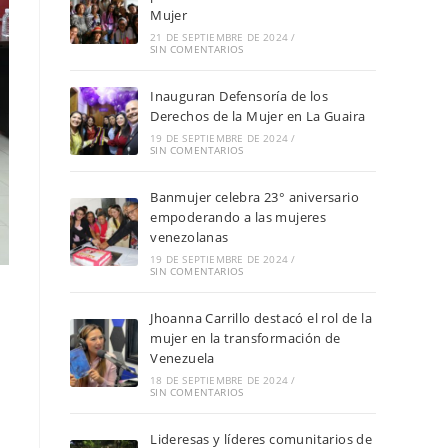
Mujer
21 DE SEPTIEMBRE DE 2024
/
SIN COMENTARIOS
Inauguran Defensoría de los
Derechos de la Mujer en La Guaira
19 DE SEPTIEMBRE DE 2024
/
SIN COMENTARIOS
Banmujer celebra 23° aniversario
empoderando a las mujeres
venezolanas
19 DE SEPTIEMBRE DE 2024
/
SIN COMENTARIOS
Jhoanna Carrillo destacó el rol de la
mujer en la transformación de
Venezuela
18 DE SEPTIEMBRE DE 2024
/
SIN COMENTARIOS
Lideresas y líderes comunitarios de