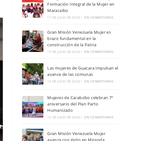
Formación Integral de la Mujer en
Maracaibo
17 DE JULIO DE 2024
/
SIN COMENTARIOS
Gran Misión Venezuela Mujer es
brazo fundamental en la
construcción de la Patria
15 DE JULIO DE 2024
/
SIN COMENTARIOS
Las mujeres de Guacara impulsan el
avance de las comunas
13 DE JULIO DE 2024
/
SIN COMENTARIOS
Mujeres de Carabobo celebran 7°
aniversario del Plan Parto
Humanizado
12 DE JULIO DE 2024
/
SIN COMENTARIOS
Gran Misión Venezuela Mujer
avanza con éxito en Miranda