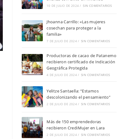
10 DE JULIO DE 2024
/
SIN COMENTARIOS
Jhoanna Carrillo: «Las mujeres
cosechan para proteger a la
familia»
7 DE JULIO DE 2024
/
SIN COMENTARIOS
Productoras de cacao de Patanemo
recibieron certificado de Indicación
Geográfica Protegida
4 DE JULIO DE 2024
/
SIN COMENTARIOS
Yelitze Santaella: “Estamos
descolonizando el pensamiento”
2 DE JULIO DE 2024
/
SIN COMENTARIOS
Más de 150 emprendedoras
recibieron CrediMujer en Lara
2 DE JULIO DE 2024
/
SIN COMENTARIOS