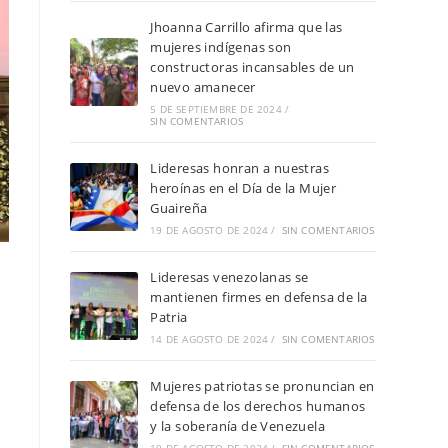
Jhoanna Carrillo afirma que las
mujeres indígenas son
constructoras incansables de un
nuevo amanecer
5 DE SEPTIEMBRE DE 2024
/
SIN COMENTARIOS
Lideresas honran a nuestras
heroínas en el Día de la Mujer
Guaireña
19 DE AGOSTO DE 2024
/
SIN COMENTARIOS
Lideresas venezolanas se
mantienen firmes en defensa de la
Patria
14 DE AGOSTO DE 2024
/
SIN COMENTARIOS
Mujeres patriotas se pronuncian en
defensa de los derechos humanos
y la soberanía de Venezuela