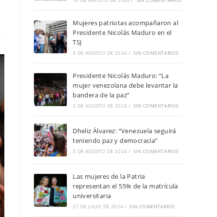
10 DE AGOSTO DE 2024
/
SIN COMENTARIOS
Mujeres patriotas acompañaron al
Presidente Nicolás Maduro en el
TSJ
9 DE AGOSTO DE 2024
/
SIN COMENTARIOS
Presidente Nicolás Maduro: “La
mujer venezolana debe levantar la
bandera de la paz”
3 DE AGOSTO DE 2024
/
SIN COMENTARIOS
Dheliz Álvarez: “Venezuela seguirá
teniendo paz y democracia”
3 DE AGOSTO DE 2024
/
SIN COMENTARIOS
Las mujeres de la Patria
representan el 55% de la matrícula
universitaria
27 DE JULIO DE 2024
/
SIN COMENTARIOS