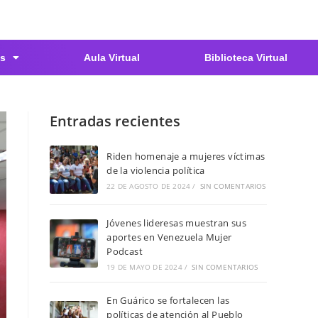
s
Aula Virtual
Biblioteca Virtual
Entradas recientes
Riden homenaje a mujeres víctimas
de la violencia política
22 DE AGOSTO DE 2024
/
SIN COMENTARIOS
Jóvenes lideresas muestran sus
aportes en Venezuela Mujer
Podcast
19 DE MAYO DE 2024
/
SIN COMENTARIOS
En Guárico se fortalecen las
políticas de atención al Pueblo