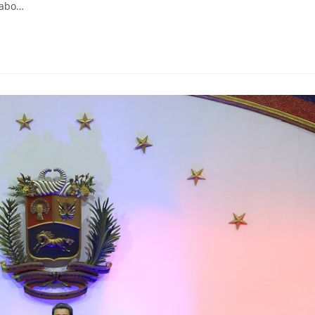
 cabo…