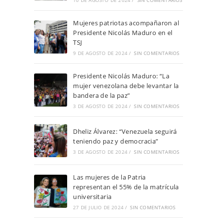
10 DE AGOSTO DE 2024
/
SIN COMENTARIOS
Mujeres patriotas acompañaron al
Presidente Nicolás Maduro en el
TSJ
9 DE AGOSTO DE 2024
/
SIN COMENTARIOS
Presidente Nicolás Maduro: “La
mujer venezolana debe levantar la
bandera de la paz”
3 DE AGOSTO DE 2024
/
SIN COMENTARIOS
Dheliz Álvarez: “Venezuela seguirá
teniendo paz y democracia”
3 DE AGOSTO DE 2024
/
SIN COMENTARIOS
Las mujeres de la Patria
representan el 55% de la matrícula
universitaria
27 DE JULIO DE 2024
/
SIN COMENTARIOS