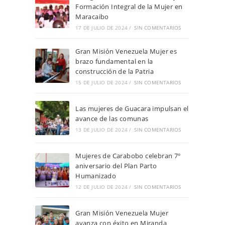
Formación Integral de la Mujer en
Maracaibo
17 DE JULIO DE 2024
/
SIN COMENTARIOS
Gran Misión Venezuela Mujer es
brazo fundamental en la
construcción de la Patria
15 DE JULIO DE 2024
/
SIN COMENTARIOS
Las mujeres de Guacara impulsan el
avance de las comunas
13 DE JULIO DE 2024
/
SIN COMENTARIOS
Mujeres de Carabobo celebran 7°
aniversario del Plan Parto
Humanizado
12 DE JULIO DE 2024
/
SIN COMENTARIOS
Gran Misión Venezuela Mujer
avanza con éxito en Miranda