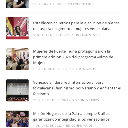
14 DE MAYO DE 2025
/
SIN COMENTARIOS
Establecen acuerdos para la ejecución de planes
de justicia de género a mujeres venezolanas
5 DE SEPTIEMBRE DE 2023
/
SIN COMENTARIOS
Mujeres de Fuerte Tiuna protagonizaron la
primera edición 2026 del programa «Alma de
Mujer»
13 DE ENERO DE 2026
/
SIN COMENTARIOS
Venezuela lidera red internacional para
fortalecer el feminismo bolivariano y enfrentar el
fascismo
25 DE OCTUBRE DE 2024
/
SIN COMENTARIOS
Misión Hogares de la Patria cumple 8 años
garantizando integridad a los venezolanos
1 DE JUNIO DE 2022
/
SIN COMENTARIOS