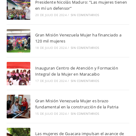
Presidente Nicolás Maduro: “Las mujeres tienen
en mí un defensor”
20 DE JULIO DE 2024
/
SIN COMENTARIOS
Gran Misión Venezuela Mujer ha financiado a
120 mil mujeres
18 DE JULIO DE 2024
/
SIN COMENTARIOS
Inauguran Centro de Atención y Formación
Integral de la Mujer en Maracaibo
17 DE JULIO DE 2024
/
SIN COMENTARIOS
Gran Misión Venezuela Mujer es brazo
fundamental en la construcción de la Patria
15 DE JULIO DE 2024
/
SIN COMENTARIOS
Las mujeres de Guacara impulsan el avance de