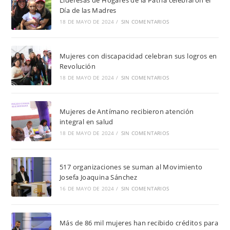
Lideresas de Hogares de la Patria celebraron el
Día de las Madres
18 DE MAYO DE 2024
/
SIN COMENTARIOS
Mujeres con discapacidad celebran sus logros en
Revolución
18 DE MAYO DE 2024
/
SIN COMENTARIOS
Mujeres de Antímano recibieron atención
integral en salud
18 DE MAYO DE 2024
/
SIN COMENTARIOS
517 organizaciones se suman al Movimiento
Josefa Joaquina Sánchez
16 DE MAYO DE 2024
/
SIN COMENTARIOS
Más de 86 mil mujeres han recibido créditos para