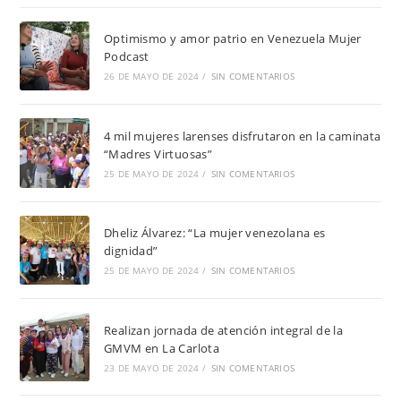
Optimismo y amor patrio en Venezuela Mujer
Podcast
26 DE MAYO DE 2024
/
SIN COMENTARIOS
4 mil mujeres larenses disfrutaron en la caminata
“Madres Virtuosas”
25 DE MAYO DE 2024
/
SIN COMENTARIOS
Dheliz Álvarez: “La mujer venezolana es
dignidad”
25 DE MAYO DE 2024
/
SIN COMENTARIOS
Realizan jornada de atención integral de la
GMVM en La Carlota
23 DE MAYO DE 2024
/
SIN COMENTARIOS