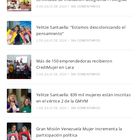
4 DE JULIO DE 2024
/
SIN COMENTARIOS
Yelitze Santaella: “Estamos descolonizando el
pensamiento”
2 DE JULIO DE 2024
/
SIN COMENTARIOS
Más de 150 emprendedoras recibieron
CrediMujer en Lara
2 DE JULIO DE 2024
/
SIN COMENTARIOS
Yelitze Santaella: 839 mil mujeres están inscritas
en el vértice 2 de la GMVM
1 DE JULIO DE 2024
/
SIN COMENTARIOS
Gran Misión Venezuela Mujer incrementa la
participación política