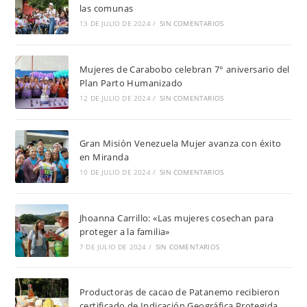
las comunas
13 DE JULIO DE 2024
/
SIN COMENTARIOS
Mujeres de Carabobo celebran 7° aniversario del
Plan Parto Humanizado
12 DE JULIO DE 2024
/
SIN COMENTARIOS
Gran Misión Venezuela Mujer avanza con éxito
en Miranda
10 DE JULIO DE 2024
/
SIN COMENTARIOS
Jhoanna Carrillo: «Las mujeres cosechan para
proteger a la familia»
7 DE JULIO DE 2024
/
SIN COMENTARIOS
Productoras de cacao de Patanemo recibieron
certificado de Indicación Geográfica Protegida