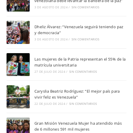
venezolana debe levantar la bandera de la paz”
3 DE AGOSTO DE 2024
/
SIN COMENTARIOS
Dheliz Álvarez: “Venezuela seguirá teniendo paz
y democracia”
3 DE AGOSTO DE 2024
/
SIN COMENTARIOS
Las mujeres de la Patria representan el 55% de la
matrícula universitaria
27 DE JULIO DE 2024
/
SIN COMENTARIOS
Caryslia Beatriz Rodríguez: “El mejor país para
vivir feliz es Venezuela”
22 DE JULIO DE 2024
/
SIN COMENTARIOS
Gran Misión Venezuela Mujer ha atendido más
de 6 millones 591 mil mujeres