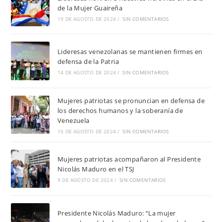
de la Mujer Guaireña
19 DE AGOSTO DE 2024
/
SIN COMENTARIOS
Lideresas venezolanas se mantienen firmes en
defensa de la Patria
14 DE AGOSTO DE 2024
/
SIN COMENTARIOS
Mujeres patriotas se pronuncian en defensa de
los derechos humanos y la soberanía de
Venezuela
10 DE AGOSTO DE 2024
/
SIN COMENTARIOS
Mujeres patriotas acompañaron al Presidente
Nicolás Maduro en el TSJ
9 DE AGOSTO DE 2024
/
SIN COMENTARIOS
Presidente Nicolás Maduro: “La mujer