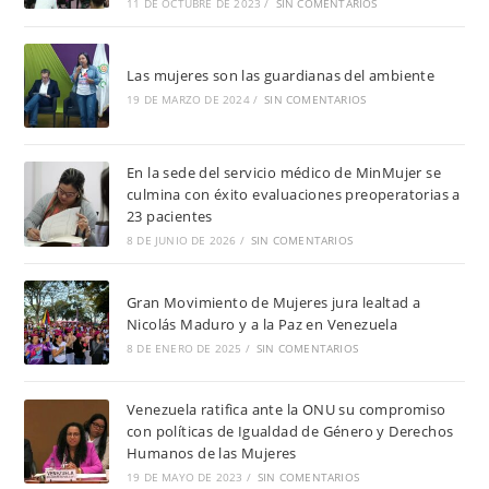
11 DE OCTUBRE DE 2023
/
SIN COMENTARIOS
Las mujeres son las guardianas del ambiente
19 DE MARZO DE 2024
/
SIN COMENTARIOS
En la sede del servicio médico de MinMujer se
culmina con éxito evaluaciones preoperatorias a
23 pacientes
8 DE JUNIO DE 2026
/
SIN COMENTARIOS
Gran Movimiento de Mujeres jura lealtad a
Nicolás Maduro y a la Paz en Venezuela
8 DE ENERO DE 2025
/
SIN COMENTARIOS
Venezuela ratifica ante la ONU su compromiso
con políticas de Igualdad de Género y Derechos
Humanos de las Mujeres
19 DE MAYO DE 2023
/
SIN COMENTARIOS