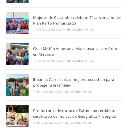
Mujeres de Carabobo celebran 7° aniversario del
Plan Parto Humanizado
12 DE JULIO DE 2024
/
SIN COMENTARIOS
Gran Misión Venezuela Mujer avanza con éxito
en Miranda
10 DE JULIO DE 2024
/
SIN COMENTARIOS
Jhoanna Carrillo: «Las mujeres cosechan para
proteger a la familia»
7 DE JULIO DE 2024
/
SIN COMENTARIOS
Productoras de cacao de Patanemo recibieron
certificado de Indicación Geográfica Protegida
4 DE JULIO DE 2024
/
SIN COMENTARIOS