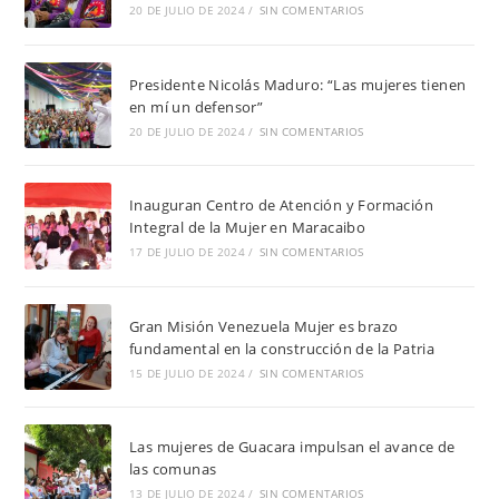
20 DE JULIO DE 2024
/
SIN COMENTARIOS
Presidente Nicolás Maduro: “Las mujeres tienen
en mí un defensor”
20 DE JULIO DE 2024
/
SIN COMENTARIOS
Inauguran Centro de Atención y Formación
Integral de la Mujer en Maracaibo
17 DE JULIO DE 2024
/
SIN COMENTARIOS
Gran Misión Venezuela Mujer es brazo
fundamental en la construcción de la Patria
15 DE JULIO DE 2024
/
SIN COMENTARIOS
Las mujeres de Guacara impulsan el avance de
las comunas
13 DE JULIO DE 2024
/
SIN COMENTARIOS