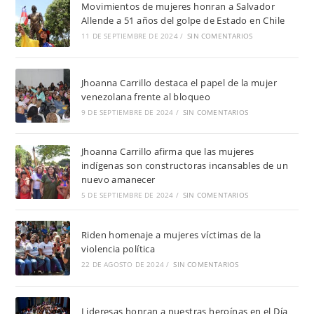
Movimientos de mujeres honran a Salvador
Allende a 51 años del golpe de Estado en Chile
11 DE SEPTIEMBRE DE 2024
/
SIN COMENTARIOS
Jhoanna Carrillo destaca el papel de la mujer
venezolana frente al bloqueo
9 DE SEPTIEMBRE DE 2024
/
SIN COMENTARIOS
Jhoanna Carrillo afirma que las mujeres
indígenas son constructoras incansables de un
nuevo amanecer
5 DE SEPTIEMBRE DE 2024
/
SIN COMENTARIOS
Riden homenaje a mujeres víctimas de la
violencia política
22 DE AGOSTO DE 2024
/
SIN COMENTARIOS
Lideresas honran a nuestras heroínas en el Día