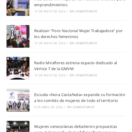
emprendimientos
16 DE MAYO DE 2024
/
SIN COMENTARIOS
Realizan “Foro Nacional Mujer Trabajadora” por
los derechos femeninos
16 DE MAYO DE 2024
/
SIN COMENTARIOS
Radio Miraflores estrena espacio dedicado al
Vértice 7 de la GMVM
16 DE MAYO DE 2024
/
SIN COMENTARIOS
Escuela «Nora Castañeda» expande su formación
a los comités de mujeres de todo el territorio
8 DE ABRIL DE 2026
/
SIN COMENTARIOS
Mujeres venezolanas debatieron propuestas