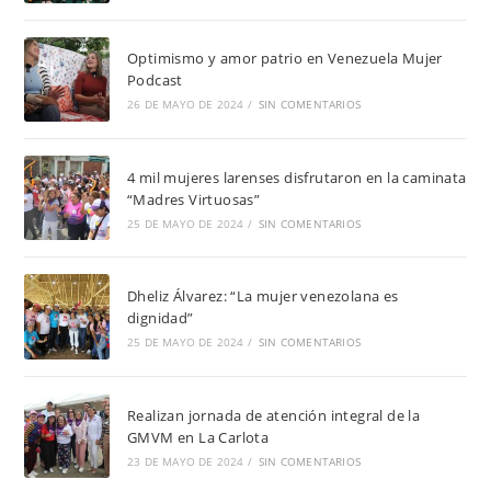
Optimismo y amor patrio en Venezuela Mujer
Podcast
26 DE MAYO DE 2024
/
SIN COMENTARIOS
4 mil mujeres larenses disfrutaron en la caminata
“Madres Virtuosas”
25 DE MAYO DE 2024
/
SIN COMENTARIOS
Dheliz Álvarez: “La mujer venezolana es
dignidad”
25 DE MAYO DE 2024
/
SIN COMENTARIOS
Realizan jornada de atención integral de la
GMVM en La Carlota
23 DE MAYO DE 2024
/
SIN COMENTARIOS