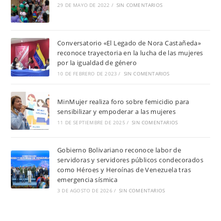
29 DE MAYO DE 2022
/
SIN COMENTARIOS
Conversatorio «El Legado de Nora Castañeda»
reconoce trayectoria en la lucha de las mujeres
por la igualdad de género
10 DE FEBRERO DE 2023
/
SIN COMENTARIOS
MinMujer realiza foro sobre femicidio para
sensibilizar y empoderar a las mujeres
11 DE SEPTIEMBRE DE 2025
/
SIN COMENTARIOS
Gobierno Bolivariano reconoce labor de
servidoras y servidores públicos condecorados
como Héroes y Heroínas de Venezuela tras
emergencia sísmica
3 DE AGOSTO DE 2026
/
SIN COMENTARIOS