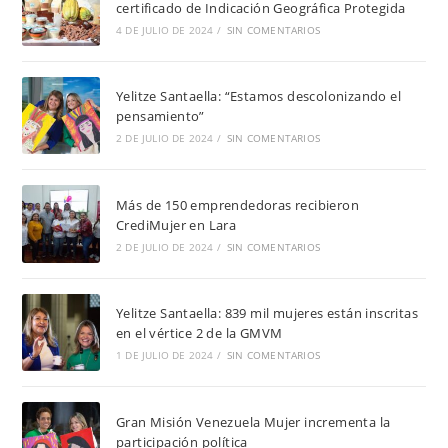
certificado de Indicación Geográfica Protegida
4 DE JULIO DE 2024
/
SIN COMENTARIOS
Yelitze Santaella: “Estamos descolonizando el
pensamiento”
2 DE JULIO DE 2024
/
SIN COMENTARIOS
Más de 150 emprendedoras recibieron
CrediMujer en Lara
2 DE JULIO DE 2024
/
SIN COMENTARIOS
Yelitze Santaella: 839 mil mujeres están inscritas
en el vértice 2 de la GMVM
1 DE JULIO DE 2024
/
SIN COMENTARIOS
Gran Misión Venezuela Mujer incrementa la
participación política