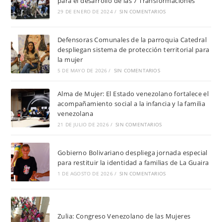
para el desarrollo de las 7 Transformaciones
29 DE ENERO DE 2024
/
SIN COMENTARIOS
Defensoras Comunales de la parroquia Catedral
despliegan sistema de protección territorial para
la mujer
5 DE MAYO DE 2026
/
SIN COMENTARIOS
Alma de Mujer: El Estado venezolano fortalece el
acompañamiento social a la infancia y la familia
venezolana
21 DE JULIO DE 2026
/
SIN COMENTARIOS
Gobierno Bolivariano despliega jornada especial
para restituir la identidad a familias de La Guaira
1 DE AGOSTO DE 2026
/
SIN COMENTARIOS
Zulia: Congreso Venezolano de las Mujeres