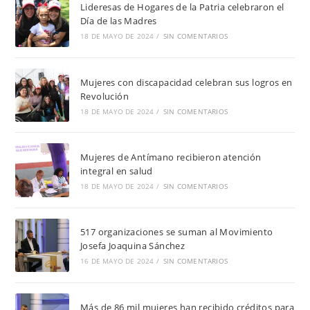
Lideresas de Hogares de la Patria celebraron el
Día de las Madres
18 DE MAYO DE 2024
/
SIN COMENTARIOS
Mujeres con discapacidad celebran sus logros en
Revolución
18 DE MAYO DE 2024
/
SIN COMENTARIOS
Mujeres de Antímano recibieron atención
integral en salud
18 DE MAYO DE 2024
/
SIN COMENTARIOS
517 organizaciones se suman al Movimiento
Josefa Joaquina Sánchez
16 DE MAYO DE 2024
/
SIN COMENTARIOS
Más de 86 mil mujeres han recibido créditos para