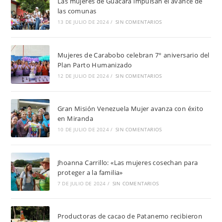
Las mujeres de Guacara impulsan el avance de
las comunas
13 DE JULIO DE 2024
/
SIN COMENTARIOS
Mujeres de Carabobo celebran 7° aniversario del
Plan Parto Humanizado
12 DE JULIO DE 2024
/
SIN COMENTARIOS
Gran Misión Venezuela Mujer avanza con éxito
en Miranda
10 DE JULIO DE 2024
/
SIN COMENTARIOS
Jhoanna Carrillo: «Las mujeres cosechan para
proteger a la familia»
7 DE JULIO DE 2024
/
SIN COMENTARIOS
Productoras de cacao de Patanemo recibieron