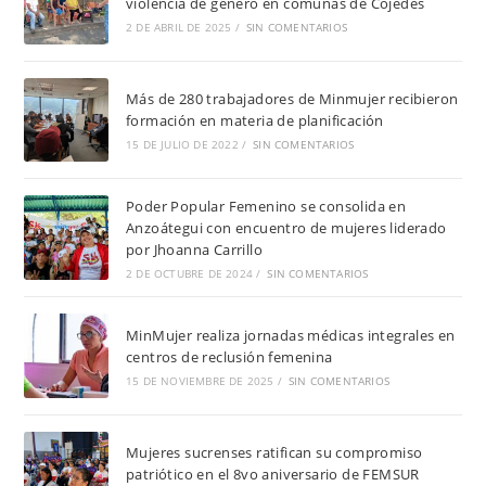
violencia de género en comunas de Cojedes
2 DE ABRIL DE 2025
/
SIN COMENTARIOS
Más de 280 trabajadores de Minmujer recibieron
formación en materia de planificación
15 DE JULIO DE 2022
/
SIN COMENTARIOS
Poder Popular Femenino se consolida en
Anzoátegui con encuentro de mujeres liderado
por Jhoanna Carrillo
2 DE OCTUBRE DE 2024
/
SIN COMENTARIOS
MinMujer realiza jornadas médicas integrales en
centros de reclusión femenina
15 DE NOVIEMBRE DE 2025
/
SIN COMENTARIOS
Mujeres sucrenses ratifican su compromiso
patriótico en el 8vo aniversario de FEMSUR