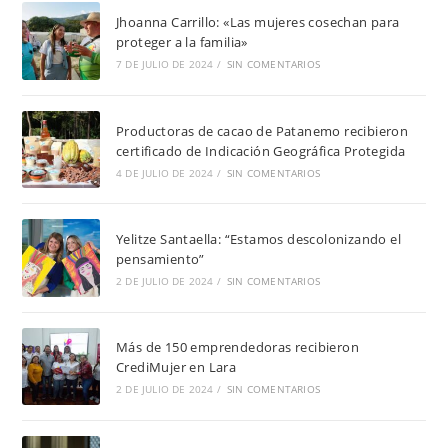
Jhoanna Carrillo: «Las mujeres cosechan para
proteger a la familia»
7 DE JULIO DE 2024
/
SIN COMENTARIOS
Productoras de cacao de Patanemo recibieron
certificado de Indicación Geográfica Protegida
4 DE JULIO DE 2024
/
SIN COMENTARIOS
Yelitze Santaella: “Estamos descolonizando el
pensamiento”
2 DE JULIO DE 2024
/
SIN COMENTARIOS
Más de 150 emprendedoras recibieron
CrediMujer en Lara
2 DE JULIO DE 2024
/
SIN COMENTARIOS