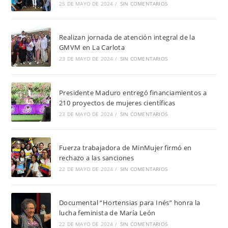
25 DE MAYO DE 2024
/
SIN COMENTARIOS
Realizan jornada de atención integral de la
GMVM en La Carlota
23 DE MAYO DE 2024
/
SIN COMENTARIOS
Presidente Maduro entregó financiamientos a
210 proyectos de mujeres científicas
23 DE MAYO DE 2024
/
SIN COMENTARIOS
Fuerza trabajadora de MinMujer firmó en
rechazo a las sanciones
22 DE MAYO DE 2024
/
SIN COMENTARIOS
Documental “Hortensias para Inés” honra la
lucha feminista de María León
22 DE MAYO DE 2024
/
SIN COMENTARIOS