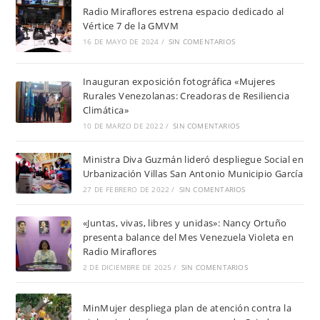
Radio Miraflores estrena espacio dedicado al
Vértice 7 de la GMVM
16 DE MAYO DE 2024
/
SIN COMENTARIOS
Inauguran exposición fotográfica «Mujeres
Rurales Venezolanas: Creadoras de Resiliencia
Climática»
10 DE MARZO DE 2022
/
SIN COMENTARIOS
Ministra Diva Guzmán lideró despliegue Social en
Urbanización Villas San Antonio Municipio García
27 DE FEBRERO DE 2022
/
SIN COMENTARIOS
«Juntas, vivas, libres y unidas»: Nancy Ortuño
presenta balance del Mes Venezuela Violeta en
Radio Miraflores
2 DE DICIEMBRE DE 2025
/
SIN COMENTARIOS
MinMujer despliega plan de atención contra la