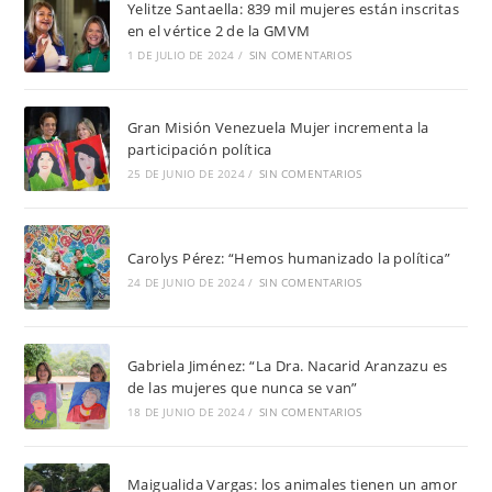
Yelitze Santaella: 839 mil mujeres están inscritas
en el vértice 2 de la GMVM
1 DE JULIO DE 2024
/
SIN COMENTARIOS
Gran Misión Venezuela Mujer incrementa la
participación política
25 DE JUNIO DE 2024
/
SIN COMENTARIOS
Carolys Pérez: “Hemos humanizado la política”
24 DE JUNIO DE 2024
/
SIN COMENTARIOS
Gabriela Jiménez: “La Dra. Nacarid Aranzazu es
de las mujeres que nunca se van”
18 DE JUNIO DE 2024
/
SIN COMENTARIOS
Maigualida Vargas: los animales tienen un amor