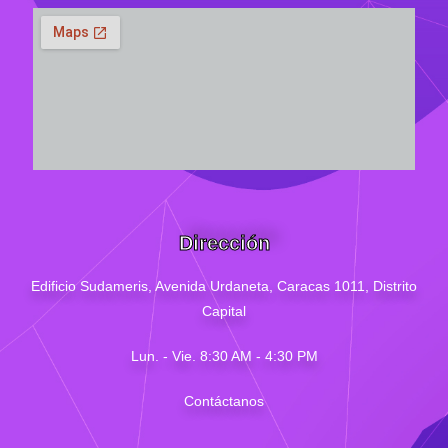
Dirección
Edificio Sudameris,
Avenida Urdaneta, Caracas 1011, Distrito
Capital
Lun. - Vie. 8:30 AM - 4
:30
PM
Contáctanos