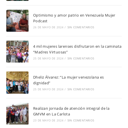
Optimismo y amor patrio en Venezuela Mujer
Podcast
26 DE MAYO DE 2024
/
SIN COMENTARIOS
4 mil mujeres larenses disfrutaron en la caminata
“Madres Virtuosas”
25 DE MAYO DE 2024
/
SIN COMENTARIOS
Dheliz Álvarez: “La mujer venezolana es
dignidad”
25 DE MAYO DE 2024
/
SIN COMENTARIOS
Realizan jornada de atención integral de la
GMVM en La Carlota
23 DE MAYO DE 2024
/
SIN COMENTARIOS