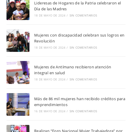
Lideresas de Hogares de la Patria celebraron el
Día de las Madres
18 DE MAYO DE 2024
/
SIN COMENTARIOS
Mujeres con discapacidad celebran sus logros en
Revolución
18 DE MAYO DE 2024
/
SIN COMENTARIOS
Mujeres de Antímano recibieron atención
integral en salud
18 DE MAYO DE 2024
/
SIN COMENTARIOS
Más de 86 mil mujeres han recibido créditos para
emprendimientos
16 DE MAYO DE 2024
/
SIN COMENTARIOS
Realizan “Foro Nacional Mujer Trabajadora” por