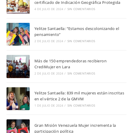
certificado de Indicación Geográfica Protegida
4 DE JULIO DE 2024
/
SIN COMENTARIOS
Yelitze Santaella: “Estamos descolonizando el
pensamiento”
2 DE JULIO DE 2024
/
SIN COMENTARIOS
Más de 150 emprendedoras recibieron
CrediMujer en Lara
2 DE JULIO DE 2024
/
SIN COMENTARIOS
Yelitze Santaella: 839 mil mujeres están inscritas
en el vértice 2 de la GMVM
1 DE JULIO DE 2024
/
SIN COMENTARIOS
Gran Misión Venezuela Mujer incrementa la
participación política