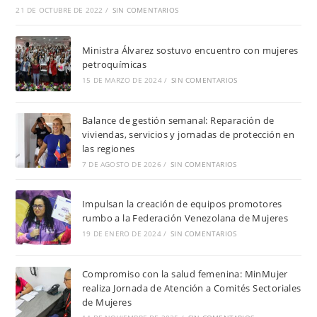
21 DE OCTUBRE DE 2022
/
SIN COMENTARIOS
Ministra Álvarez sostuvo encuentro con mujeres
petroquímicas
15 DE MARZO DE 2024
/
SIN COMENTARIOS
Balance de gestión semanal: Reparación de
viviendas, servicios y jornadas de protección en
las regiones
7 DE AGOSTO DE 2026
/
SIN COMENTARIOS
Impulsan la creación de equipos promotores
rumbo a la Federación Venezolana de Mujeres
19 DE ENERO DE 2024
/
SIN COMENTARIOS
Compromiso con la salud femenina: MinMujer
realiza Jornada de Atención a Comités Sectoriales
de Mujeres