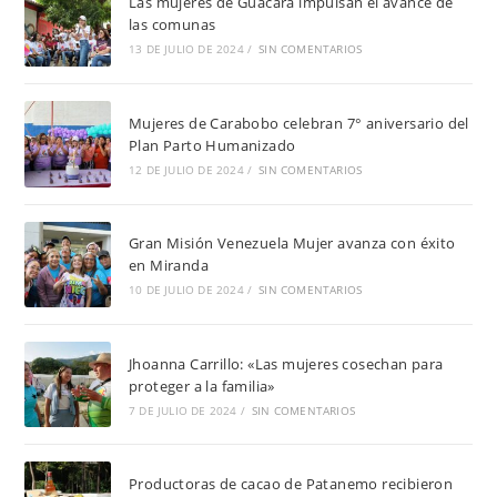
Las mujeres de Guacara impulsan el avance de
las comunas
13 DE JULIO DE 2024
/
SIN COMENTARIOS
Mujeres de Carabobo celebran 7° aniversario del
Plan Parto Humanizado
12 DE JULIO DE 2024
/
SIN COMENTARIOS
Gran Misión Venezuela Mujer avanza con éxito
en Miranda
10 DE JULIO DE 2024
/
SIN COMENTARIOS
Jhoanna Carrillo: «Las mujeres cosechan para
proteger a la familia»
7 DE JULIO DE 2024
/
SIN COMENTARIOS
Productoras de cacao de Patanemo recibieron