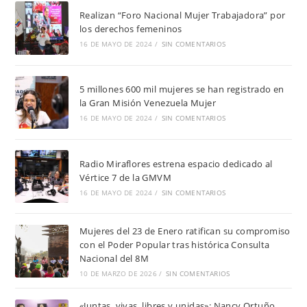
Realizan “Foro Nacional Mujer Trabajadora” por
los derechos femeninos
16 DE MAYO DE 2024
/
SIN COMENTARIOS
5 millones 600 mil mujeres se han registrado en
la Gran Misión Venezuela Mujer
16 DE MAYO DE 2024
/
SIN COMENTARIOS
Radio Miraflores estrena espacio dedicado al
Vértice 7 de la GMVM
16 DE MAYO DE 2024
/
SIN COMENTARIOS
Mujeres del 23 de Enero ratifican su compromiso
con el Poder Popular tras histórica Consulta
Nacional del 8M
10 DE MARZO DE 2026
/
SIN COMENTARIOS
«Juntas, vivas, libres y unidas»: Nancy Ortuño