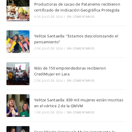
Productoras de cacao de Patanemo recibieron
certificado de Indicación Geográfica Protegida
4 DE JULIO DE 2024
/
SIN COMENTARIOS
Yelitze Santaella: “Estamos descolonizando el
pensamiento”
2 DE JULIO DE 2024
/
SIN COMENTARIOS
Más de 150 emprendedoras recibieron
CrediMujer en Lara
2 DE JULIO DE 2024
/
SIN COMENTARIOS
Yelitze Santaella: 839 mil mujeres están inscritas
en el vértice 2 de la GMVM
1 DE JULIO DE 2024
/
SIN COMENTARIOS
Gran Misión Venezuela Mujer incrementa la