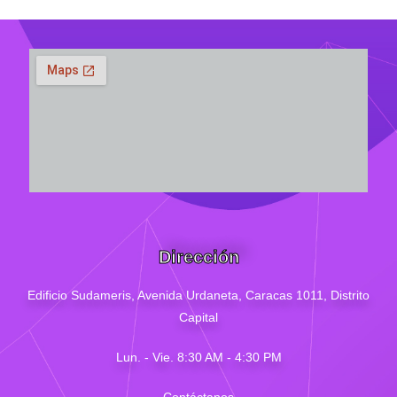
Dirección
Edificio Sudameris,
Avenida Urdaneta, Caracas 1011, Distrito
Capital
Lun. - Vie. 8:30 AM - 4
:30
PM
Contáctanos