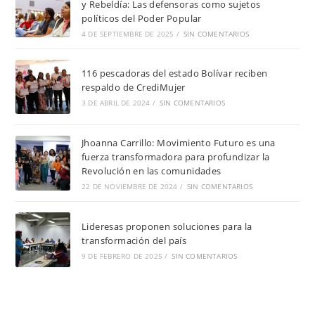
y Rebeldía: Las defensoras como sujetos
políticos del Poder Popular
4 DE SEPTIEMBRE DE 2025
/
SIN COMENTARIOS
116 pescadoras del estado Bolívar reciben
respaldo de CrediMujer
3 DE ABRIL DE 2024
/
SIN COMENTARIOS
Jhoanna Carrillo: Movimiento Futuro es una
fuerza transformadora para profundizar la
Revolución en las comunidades
22 DE NOVIEMBRE DE 2024
/
SIN COMENTARIOS
Lideresas proponen soluciones para la
transformación del país
9 DE FEBRERO DE 2025
/
SIN COMENTARIOS