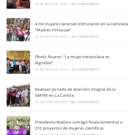
26 DE MAYO DE 2024
/
SIN COMENTARIOS
4 mil mujeres larenses disfrutaron en la caminata
“Madres Virtuosas”
25 DE MAYO DE 2024
/
SIN COMENTARIOS
Dheliz Álvarez: “La mujer venezolana es
dignidad”
25 DE MAYO DE 2024
/
SIN COMENTARIOS
Realizan jornada de atención integral de la
GMVM en La Carlota
23 DE MAYO DE 2024
/
SIN COMENTARIOS
Presidente Maduro entregó financiamientos a
210 proyectos de mujeres científicas
23 DE MAYO DE 2024
/
SIN COMENTARIOS