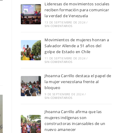
Lideresas de movimientos sociales
reciben formación para comunicar
la verdad de Venezuela
13 DE SEPTIEMBRE DE 2024
/
SIN COMENTARIOS
Movimientos de mujeres honran a
Salvador Allende a 51 años del
l
golpe de Estado en Chile
11 DE SEPTIEMBRE DE 2024
/
SIN COMENTARIOS
Jhoanna Carrillo destaca el papel de
la mujer venezolana frente al
bloqueo
9 DE SEPTIEMBRE DE 2024
/
SIN COMENTARIOS
Jhoanna Carrillo afirma que las
mujeres indígenas son
constructoras incansables de un
nuevo amanecer