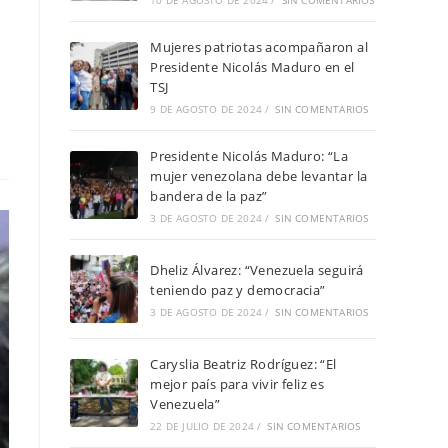
10 DE AGOSTO DE 2024
/
SIN COMENTARIOS
Mujeres patriotas acompañaron al
Presidente Nicolás Maduro en el
TSJ
9 DE AGOSTO DE 2024
/
SIN COMENTARIOS
Presidente Nicolás Maduro: “La
mujer venezolana debe levantar la
bandera de la paz”
3 DE AGOSTO DE 2024
/
SIN COMENTARIOS
Dheliz Álvarez: “Venezuela seguirá
teniendo paz y democracia”
3 DE AGOSTO DE 2024
/
SIN COMENTARIOS
Caryslia Beatriz Rodríguez: “El
mejor país para vivir feliz es
Venezuela”
22 DE JULIO DE 2024
/
SIN COMENTARIOS