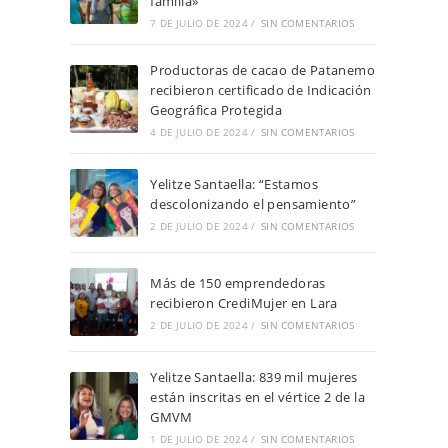
familia»
7 DE JULIO DE 2024
/
SIN COMENTARIOS
Productoras de cacao de Patanemo
recibieron certificado de Indicación
Geográfica Protegida
4 DE JULIO DE 2024
/
SIN COMENTARIOS
Yelitze Santaella: “Estamos
descolonizando el pensamiento”
2 DE JULIO DE 2024
/
SIN COMENTARIOS
Más de 150 emprendedoras
recibieron CrediMujer en Lara
2 DE JULIO DE 2024
/
SIN COMENTARIOS
Yelitze Santaella: 839 mil mujeres
están inscritas en el vértice 2 de la
GMVM
1 DE JULIO DE 2024
/
SIN COMENTARIOS