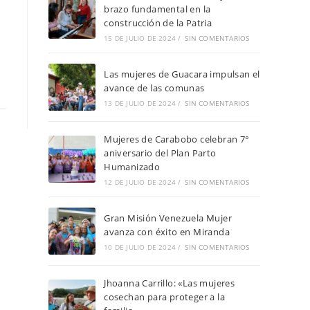
brazo fundamental en la
construcción de la Patria
15 DE JULIO DE 2024
/
SIN COMENTARIOS
Las mujeres de Guacara impulsan el
avance de las comunas
13 DE JULIO DE 2024
/
SIN COMENTARIOS
Mujeres de Carabobo celebran 7°
aniversario del Plan Parto
Humanizado
12 DE JULIO DE 2024
/
SIN COMENTARIOS
Gran Misión Venezuela Mujer
avanza con éxito en Miranda
10 DE JULIO DE 2024
/
SIN COMENTARIOS
Jhoanna Carrillo: «Las mujeres
cosechan para proteger a la