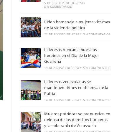
5 DE SEPTIEMBRE DE 2024
/
SIN COMENTARIOS
Riden homenaje a mujeres víctimas
de la violencia política
22 DE AGOSTO DE 2024
/
SIN COMENTARIOS
Lideresas honran a nuestras
heroínas en el Día de la Mujer
Guaireña
19 DE AGOSTO DE 2024
/
SIN COMENTARIOS
Lideresas venezolanas se
mantienen firmes en defensa de la
Patria
14 DE AGOSTO DE 2024
/
SIN COMENTARIOS
Mujeres patriotas se pronuncian en
defensa de los derechos humanos
y la soberanía de Venezuela