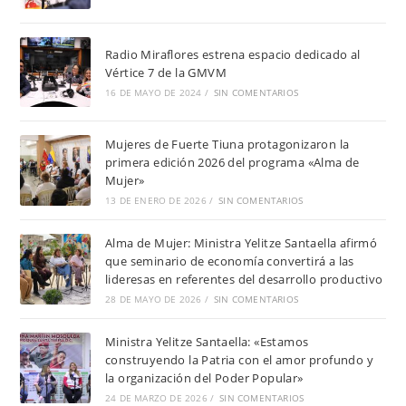
Radio Miraflores estrena espacio dedicado al
Vértice 7 de la GMVM
16 DE MAYO DE 2024
/
SIN COMENTARIOS
Mujeres de Fuerte Tiuna protagonizaron la
primera edición 2026 del programa «Alma de
Mujer»
13 DE ENERO DE 2026
/
SIN COMENTARIOS
Alma de Mujer: Ministra Yelitze Santaella afirmó
que seminario de economía convertirá a las
lideresas en referentes del desarrollo productivo
28 DE MAYO DE 2026
/
SIN COMENTARIOS
Ministra Yelitze Santaella: «Estamos
construyendo la Patria con el amor profundo y
la organización del Poder Popular»
24 DE MARZO DE 2026
/
SIN COMENTARIOS