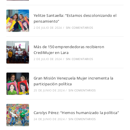
Yelitze Santaella: “Estamos descolonizando el
pensamiento”
2 DE JULIO DE 2024
/
SIN COMENTARIOS
Más de 150 emprendedoras recibieron
CrediMujer en Lara
2 DE JULIO DE 2024
/
SIN COMENTARIOS
Gran Misión Venezuela Mujer incrementa la
participación política
25 DE JUNIO DE 2024
/
SIN COMENTARIOS
Carolys Pérez: “Hemos humanizado la política”
24 DE JUNIO DE 2024
/
SIN COMENTARIOS