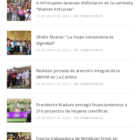
4 mil mujeres larenses disfrutaron en la caminata
“Madres Virtuosas”
25 DE MAYO DE 2024
/
SIN COMENTARIOS
Dheliz Álvarez: “La mujer venezolana es
dignidad”
25 DE MAYO DE 2024
/
SIN COMENTARIOS
Realizan jornada de atención integral de la
GMVM en La Carlota
23 DE MAYO DE 2024
/
SIN COMENTARIOS
Presidente Maduro entregó financiamientos a
210 proyectos de mujeres científicas
23 DE MAYO DE 2024
/
SIN COMENTARIOS
Fuerza trabajadora de MinMujer firmó en