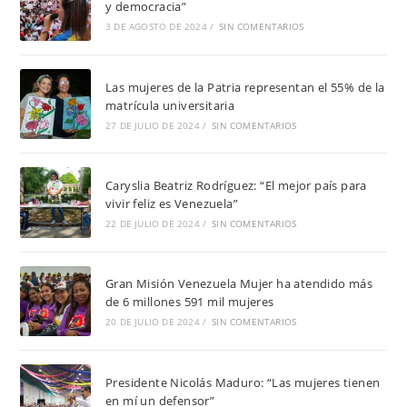
y democracia”
3 DE AGOSTO DE 2024
/
SIN COMENTARIOS
Las mujeres de la Patria representan el 55% de la
matrícula universitaria
27 DE JULIO DE 2024
/
SIN COMENTARIOS
Caryslia Beatriz Rodríguez: “El mejor país para
vivir feliz es Venezuela”
22 DE JULIO DE 2024
/
SIN COMENTARIOS
Gran Misión Venezuela Mujer ha atendido más
de 6 millones 591 mil mujeres
20 DE JULIO DE 2024
/
SIN COMENTARIOS
Presidente Nicolás Maduro: “Las mujeres tienen
en mí un defensor”