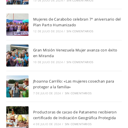
13 DE JULIO DE 2024
/
SIN COMENTARIOS
Mujeres de Carabobo celebran 7° aniversario del
Plan Parto Humanizado
12 DE JULIO DE 2024
/
SIN COMENTARIOS
Gran Misión Venezuela Mujer avanza con éxito
en Miranda
10 DE JULIO DE 2024
/
SIN COMENTARIOS
Jhoanna Carrillo: «Las mujeres cosechan para
proteger a la familia»
7 DE JULIO DE 2024
/
SIN COMENTARIOS
Productoras de cacao de Patanemo recibieron
certificado de Indicación Geográfica Protegida
4 DE JULIO DE 2024
/
SIN COMENTARIOS