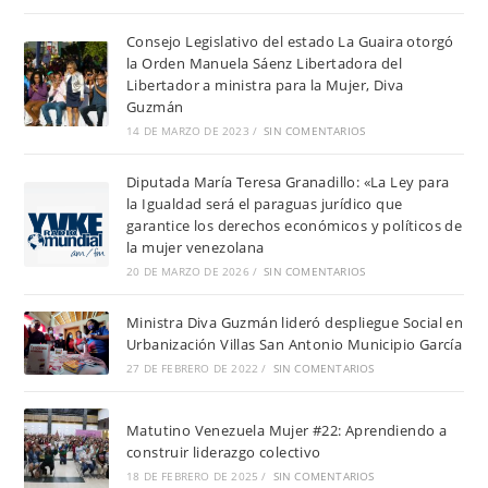
Consejo Legislativo del estado La Guaira otorgó
la Orden Manuela Sáenz Libertadora del
Libertador a ministra para la Mujer, Diva
Guzmán
14 DE MARZO DE 2023
/
SIN COMENTARIOS
Diputada María Teresa Granadillo: «La Ley para
la Igualdad será el paraguas jurídico que
garantice los derechos económicos y políticos de
la mujer venezolana
20 DE MARZO DE 2026
/
SIN COMENTARIOS
Ministra Diva Guzmán lideró despliegue Social en
Urbanización Villas San Antonio Municipio García
27 DE FEBRERO DE 2022
/
SIN COMENTARIOS
Matutino Venezuela Mujer #22: Aprendiendo a
construir liderazgo colectivo
18 DE FEBRERO DE 2025
/
SIN COMENTARIOS