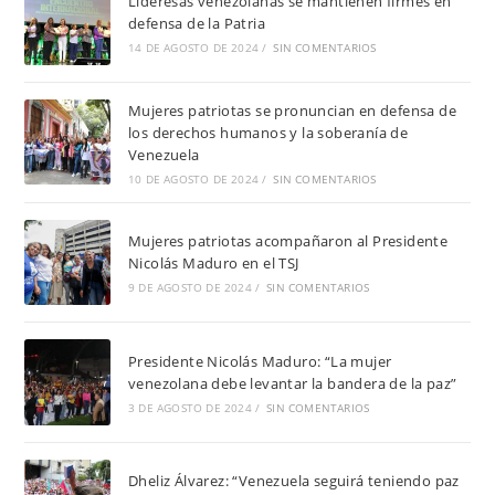
Lideresas venezolanas se mantienen firmes en
defensa de la Patria
14 DE AGOSTO DE 2024
/
SIN COMENTARIOS
Mujeres patriotas se pronuncian en defensa de
los derechos humanos y la soberanía de
Venezuela
10 DE AGOSTO DE 2024
/
SIN COMENTARIOS
Mujeres patriotas acompañaron al Presidente
Nicolás Maduro en el TSJ
9 DE AGOSTO DE 2024
/
SIN COMENTARIOS
Presidente Nicolás Maduro: “La mujer
venezolana debe levantar la bandera de la paz”
3 DE AGOSTO DE 2024
/
SIN COMENTARIOS
Dheliz Álvarez: “Venezuela seguirá teniendo paz