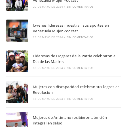
Venezuela Mujer Podcast
20 DE MAYO DE 2024
/
SIN COMENTARIOS
Jóvenes lideresas muestran sus aportes en
Venezuela Mujer Podcast
19 DE MAYO DE 2024
/
SIN COMENTARIOS
Lideresas de Hogares de la Patria celebraron el
Día de las Madres
18 DE MAYO DE 2024
/
SIN COMENTARIOS
Mujeres con discapacidad celebran sus logros en
Revolución
18 DE MAYO DE 2024
/
SIN COMENTARIOS
Mujeres de Antímano recibieron atención
integral en salud