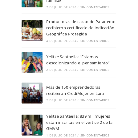
familia»
7 DE JULIO DE 2024
/
SIN COMENTARIOS
Productoras de cacao de Patanemo
recibieron certificado de Indicación
Geográfica Protegida
4 DE JULIO DE 2024
/
SIN COMENTARIOS
Yelitze Santaella: “Estamos
descolonizando el pensamiento”
2 DE JULIO DE 2024
/
SIN COMENTARIOS
Más de 150 emprendedoras
recibieron CrediMujer en Lara
2 DE JULIO DE 2024
/
SIN COMENTARIOS
Yelitze Santaella: 839 mil mujeres
están inscritas en el vértice 2 de la
GMVM
1 DE JULIO DE 2024
/
SIN COMENTARIOS