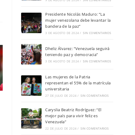
9 DE AGOSTO DE 2024
/
SIN COMENTARIOS
Presidente Nicolás Maduro: “La
mujer venezolana debe levantar la
bandera de la paz”
3 DE AGOSTO DE 2024
/
SIN COMENTARIOS
Dheliz Álvarez: “Venezuela seguirá
teniendo paz y democracia”
3 DE AGOSTO DE 2024
/
SIN COMENTARIOS
Las mujeres de la Patria
representan el 55% de la matrícula
universitaria
27 DE JULIO DE 2024
/
SIN COMENTARIOS
Caryslia Beatriz Rodríguez: “El
mejor país para vivir feliz es
Venezuela”
22 DE JULIO DE 2024
/
SIN COMENTARIOS