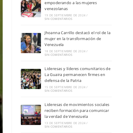
empoderando a las mujeres
venezolanas
19 DE SEPTIEMBRE DE 2024
/
SIN COMENTARIOS
Jhoanna Carrillo destacó el rol de la
mujer en la transformación de
Venezuela
18 DE SEPTIEMBRE DE 2024
/
SIN COMENTARIOS
Lideresas y líderes comunitarios de
La Guaira permanecen firmes en
defensa de la Patria
15 DE SEPTIEMBRE DE 2024
/
SIN COMENTARIOS
Lideresas de movimientos sociales
reciben formación para comunicar
la verdad de Venezuela
13 DE SEPTIEMBRE DE 2024
/
SIN COMENTARIOS