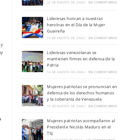
22 DE AGOSTO DE 2024
/
SIN COMENTARIOS
Lideresas honran a nuestras
heroínas en el Día de la Mujer
Guaireña
19 DE AGOSTO DE 2024
/
SIN COMENTARIOS
 y
oy
Lideresas venezolanas se
mantienen firmes en defensa de la
Patria
14 DE AGOSTO DE 2024
/
SIN COMENTARIOS
Mujeres patriotas se pronuncian en
defensa de los derechos humanos
y la soberanía de Venezuela
10 DE AGOSTO DE 2024
/
SIN COMENTARIOS
a
Mujeres patriotas acompañaron al
Presidente Nicolás Maduro en el
TSJ