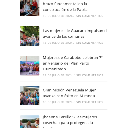
brazo fundamental en la
construcción de la Patria
15 DE JULIO DE 2024
/
SIN COMENTARIOS
Las mujeres de Guacara impulsan el
avance de las comunas
13 DE JULIO DE 2024
/
SIN COMENTARIOS
Mujeres de Carabobo celebran 7°
aniversario del Plan Parto
Humanizado
12 DE JULIO DE 2024
/
SIN COMENTARIOS
Gran Misión Venezuela Mujer
avanza con éxito en Miranda
10 DE JULIO DE 2024
/
SIN COMENTARIOS
Jhoanna Carrillo: «Las mujeres
cosechan para proteger a la