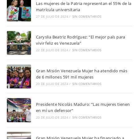
Las mujeres de la Patria representan el 55% de la
matrícula universitaria
27 DE JULIO DE 2024
/
SIN COMENTARIOS
Caryslia Beatriz Rodríguez: “El mejor país para
vivir feliz es Venezuela”
22 DE JULIO DE 2024
/
SIN COMENTARIOS
Gran Misión Venezuela Mujer ha atendido más
de 6 millones 591 mil mujeres
20 DE JULIO DE 2024
/
SIN COMENTARIOS
Presidente Nicolás Maduro: “Las mujeres tienen
en mí un defensor”
20 DE JULIO DE 2024
/
SIN COMENTARIOS
Gran Misión Venezuela Mujer ha financiado a