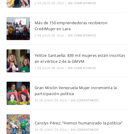
2 DE JULIO DE 2024
/
SIN COMENTARIOS
Más de 150 emprendedoras recibieron
CrediMujer en Lara
2 DE JULIO DE 2024
/
SIN COMENTARIOS
Yelitze Santaella: 839 mil mujeres están inscritas
en el vértice 2 de la GMVM
1 DE JULIO DE 2024
/
SIN COMENTARIOS
Gran Misión Venezuela Mujer incrementa la
participación política
25 DE JUNIO DE 2024
/
SIN COMENTARIOS
Carolys Pérez: “Hemos humanizado la política”
24 DE JUNIO DE 2024
/
SIN COMENTARIOS