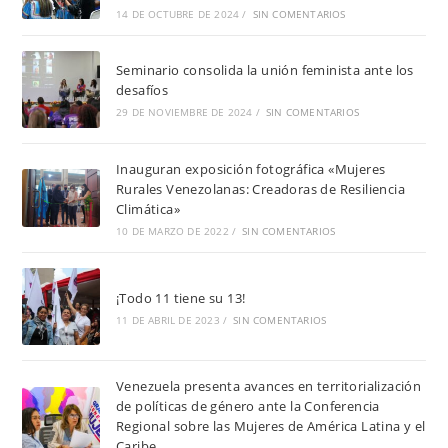
14 DE OCTUBRE DE 2024
/
SIN COMENTARIOS
Seminario consolida la unión feminista ante los
desafíos
29 DE NOVIEMBRE DE 2024
/
SIN COMENTARIOS
Inauguran exposición fotográfica «Mujeres
Rurales Venezolanas: Creadoras de Resiliencia
Climática»
10 DE MARZO DE 2022
/
SIN COMENTARIOS
¡Todo 11 tiene su 13!
11 DE ABRIL DE 2023
/
SIN COMENTARIOS
Venezuela presenta avances en territorialización
de políticas de género ante la Conferencia
Regional sobre las Mujeres de América Latina y el
Caribe