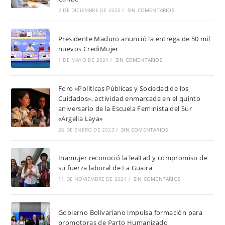
2 DE DICIEMBRE DE 2025
/
SIN COMENTARIOS
Presidente Maduro anunció la entrega de 50 mil
nuevos CrediMujer
1 DE MAYO DE 2024
/
SIN COMENTARIOS
Foro «Políticas Públicas y Sociedad de los
Cuidados», actividad enmarcada en el quinto
aniversario de la Escuela Feminista del Sur
«Argelia Laya»
26 DE ENERO DE 2023
/
SIN COMENTARIOS
Inamujer reconoció la lealtad y compromiso de
su fuerza laboral de La Guaira
11 DE NOVIEMBRE DE 2024
/
SIN COMENTARIOS
Gobierno Bolivariano impulsa formación para
promotoras de Parto Humanizado