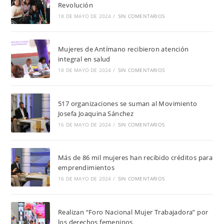
Revolución
18 DE MAYO DE 2024
/
SIN COMENTARIOS
Mujeres de Antímano recibieron atención
integral en salud
18 DE MAYO DE 2024
/
SIN COMENTARIOS
517 organizaciones se suman al Movimiento
Josefa Joaquina Sánchez
16 DE MAYO DE 2024
/
SIN COMENTARIOS
Más de 86 mil mujeres han recibido créditos para
emprendimientos
16 DE MAYO DE 2024
/
SIN COMENTARIOS
Realizan “Foro Nacional Mujer Trabajadora” por
los derechos femeninos