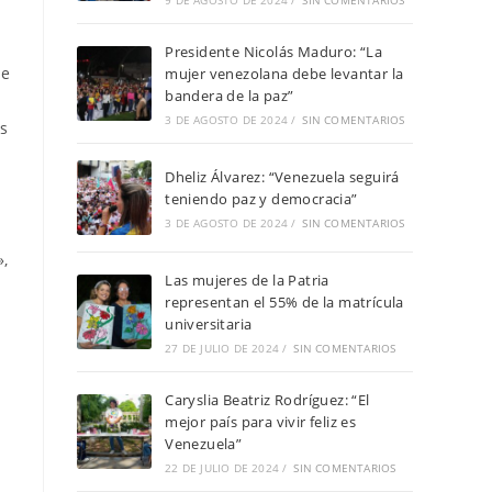
9 DE AGOSTO DE 2024
/
SIN COMENTARIOS
Presidente Nicolás Maduro: “La
ue
mujer venezolana debe levantar la
bandera de la paz”
3 DE AGOSTO DE 2024
/
SIN COMENTARIOS
es
Dheliz Álvarez: “Venezuela seguirá
teniendo paz y democracia”
3 DE AGOSTO DE 2024
/
SIN COMENTARIOS
»,
Las mujeres de la Patria
representan el 55% de la matrícula
universitaria
27 DE JULIO DE 2024
/
SIN COMENTARIOS
Caryslia Beatriz Rodríguez: “El
mejor país para vivir feliz es
Venezuela”
22 DE JULIO DE 2024
/
SIN COMENTARIOS