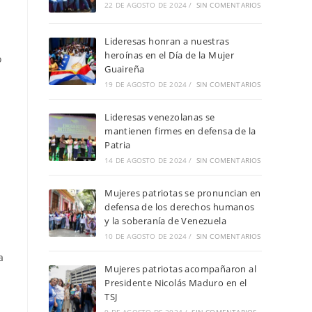
22 DE AGOSTO DE 2024
/
SIN COMENTARIOS
Lideresas honran a nuestras
heroínas en el Día de la Mujer
o
Guaireña
19 DE AGOSTO DE 2024
/
SIN COMENTARIOS
Lideresas venezolanas se
mantienen firmes en defensa de la
Patria
14 DE AGOSTO DE 2024
/
SIN COMENTARIOS
Mujeres patriotas se pronuncian en
defensa de los derechos humanos
y la soberanía de Venezuela
10 DE AGOSTO DE 2024
/
SIN COMENTARIOS
a
Mujeres patriotas acompañaron al
Presidente Nicolás Maduro en el
TSJ