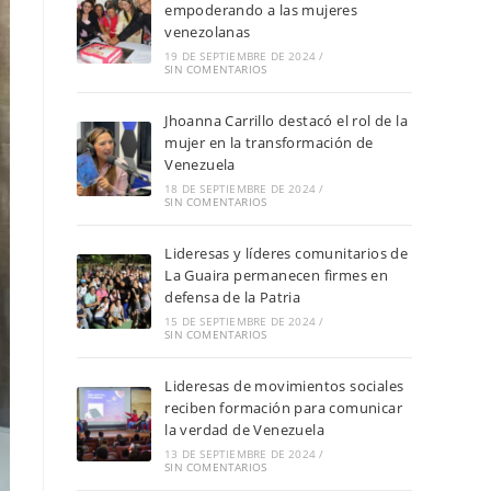
empoderando a las mujeres
venezolanas
19 DE SEPTIEMBRE DE 2024
/
SIN COMENTARIOS
Jhoanna Carrillo destacó el rol de la
mujer en la transformación de
Venezuela
18 DE SEPTIEMBRE DE 2024
/
SIN COMENTARIOS
Lideresas y líderes comunitarios de
La Guaira permanecen firmes en
defensa de la Patria
15 DE SEPTIEMBRE DE 2024
/
SIN COMENTARIOS
Lideresas de movimientos sociales
reciben formación para comunicar
la verdad de Venezuela
13 DE SEPTIEMBRE DE 2024
/
SIN COMENTARIOS