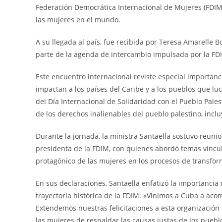
Federación Democrática Internacional de Mujeres (FDIM
las mujeres en el mundo.
A su llegada al país, fue recibida por Teresa Amarelle 
parte de la agenda de intercambio impulsada por la FD
Este encuentro internacional reviste especial importan
impactan a los países del Caribe y a los pueblos que l
del Día Internacional de Solidaridad con el Pueblo Pale
de los derechos inalienables del pueblo palestino, inc
Durante la jornada, la ministra Santaella sostuvo reuni
presidenta de la FDIM, con quienes abordó temas vincula
protagónico de las mujeres en los procesos de transfor
En sus declaraciones, Santaella enfatizó la importanci
trayectoria histórica de la FDIM: «Vinimos a Cuba a ac
Extendemos nuestras felicitaciones a esta organización
las mujeres de respaldar las causas justas de los pueblo