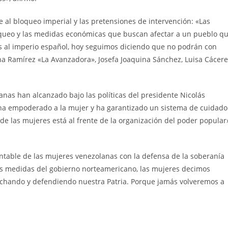
e al bloqueo imperial y las pretensiones de intervención: «Las
oqueo y las medidas económicas que buscan afectar a un pueblo q
os al imperio español, hoy seguimos diciendo que no podrán con
ana Ramírez «La Avanzadora», Josefa Joaquina Sánchez, Luisa Cácer
lanas han alcanzado bajo las políticas del presidente Nicolás
ha empoderado a la mujer y ha garantizado un sistema de cuidado
e las mujeres está al frente de la organización del poder popular
ntable de las mujeres venezolanas con la defensa de la soberanía
 las medidas del gobierno norteamericano, las mujeres decimos
uchando y defendiendo nuestra Patria. Porque jamás volveremos a