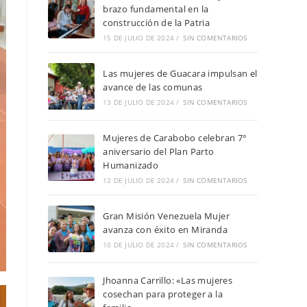
brazo fundamental en la
construcción de la Patria
15 DE JULIO DE 2024
/
SIN COMENTARIOS
Las mujeres de Guacara impulsan el
avance de las comunas
13 DE JULIO DE 2024
/
SIN COMENTARIOS
Mujeres de Carabobo celebran 7°
aniversario del Plan Parto
Humanizado
12 DE JULIO DE 2024
/
SIN COMENTARIOS
Gran Misión Venezuela Mujer
avanza con éxito en Miranda
10 DE JULIO DE 2024
/
SIN COMENTARIOS
Jhoanna Carrillo: «Las mujeres
cosechan para proteger a la