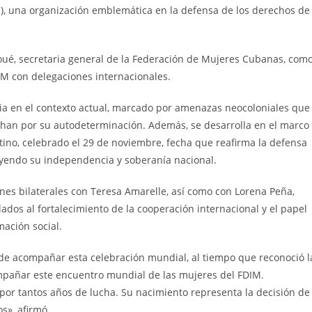
), una organización emblemática en la defensa de los derechos de
Boué, secretaria general de la Federación de Mujeres Cubanas, com
IM con delegaciones internacionales.
cia en el contexto actual, marcado por amenazas neocoloniales que
uchan por su autodeterminación. Además, se desarrolla en el marco
stino, celebrado el 29 de noviembre, fecha que reafirma la defensa
luyendo su independencia y soberanía nacional.
ones bilaterales con Teresa Amarelle, así como con Lorena Peña,
dos al fortalecimiento de la cooperación internacional y el papel
mación social.
a de acompañar esta celebración mundial, al tiempo que reconoció l
ompañar este encuentro mundial de las mujeres del FDIM.
 por tantos años de lucha. Su nacimiento representa la decisión de
s», afirmó.