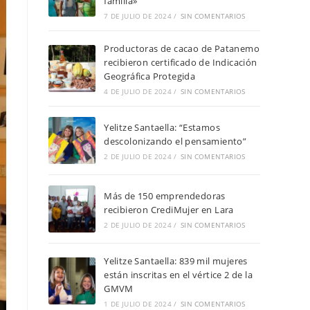
familia»
7 DE JULIO DE 2024
/
SIN COMENTARIOS
Productoras de cacao de Patanemo
recibieron certificado de Indicación
Geográfica Protegida
4 DE JULIO DE 2024
/
SIN COMENTARIOS
Yelitze Santaella: “Estamos
descolonizando el pensamiento”
2 DE JULIO DE 2024
/
SIN COMENTARIOS
Más de 150 emprendedoras
recibieron CrediMujer en Lara
2 DE JULIO DE 2024
/
SIN COMENTARIOS
Yelitze Santaella: 839 mil mujeres
están inscritas en el vértice 2 de la
GMVM
1 DE JULIO DE 2024
/
SIN COMENTARIOS