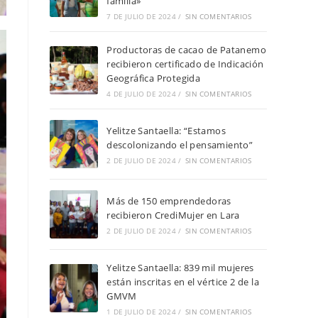
familia»
7 DE JULIO DE 2024
/
SIN COMENTARIOS
Productoras de cacao de Patanemo
recibieron certificado de Indicación
Geográfica Protegida
4 DE JULIO DE 2024
/
SIN COMENTARIOS
Yelitze Santaella: “Estamos
descolonizando el pensamiento”
2 DE JULIO DE 2024
/
SIN COMENTARIOS
Más de 150 emprendedoras
recibieron CrediMujer en Lara
2 DE JULIO DE 2024
/
SIN COMENTARIOS
Yelitze Santaella: 839 mil mujeres
están inscritas en el vértice 2 de la
GMVM
1 DE JULIO DE 2024
/
SIN COMENTARIOS