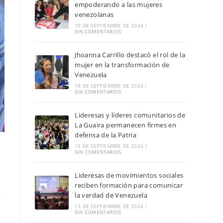
empoderando a las mujeres
venezolanas
19 DE SEPTIEMBRE DE 2024
/
SIN COMENTARIOS
Jhoanna Carrillo destacó el rol de la
mujer en la transformación de
Venezuela
18 DE SEPTIEMBRE DE 2024
/
SIN COMENTARIOS
Lideresas y líderes comunitarios de
La Guaira permanecen firmes en
defensa de la Patria
15 DE SEPTIEMBRE DE 2024
/
SIN COMENTARIOS
Lideresas de movimientos sociales
reciben formación para comunicar
la verdad de Venezuela
13 DE SEPTIEMBRE DE 2024
/
SIN COMENTARIOS