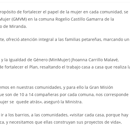
propósito de fortalecer el papel de la mujer en cada comunidad, se
a Mujer (GMVM) en la comuna Rogelio Castillo Gamarra de la
no de Miranda.
te, ofreció atención integral a las familias petareñas, marcando un
r y la Igualdad de Género (MinMujer) Jhoanna Carrillo Malavé,
fortalecer el Plan, resaltando el trabajo casa a casa que realiza l
emos en nuestras comunidades, y para ello la Gran Misión
que son de 10 a 14 compañeras por cada comuna, nos corresponde 
jer se quede atrás», aseguró la Ministra.
r a los barrios, a las comunidades, «visitar cada casa, porque hay
a, y necesitamos que ellas construyan sus proyectos de vida»,