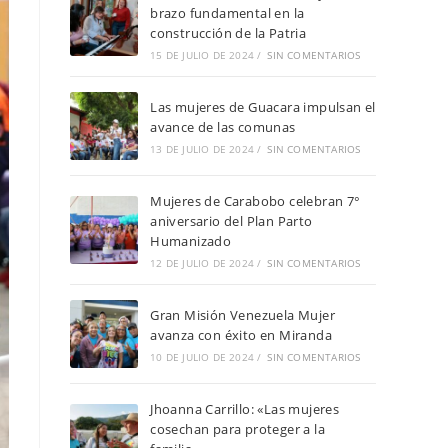
brazo fundamental en la
construcción de la Patria
15 DE JULIO DE 2024
/
SIN COMENTARIOS
Las mujeres de Guacara impulsan el
avance de las comunas
13 DE JULIO DE 2024
/
SIN COMENTARIOS
Mujeres de Carabobo celebran 7°
aniversario del Plan Parto
Humanizado
12 DE JULIO DE 2024
/
SIN COMENTARIOS
Gran Misión Venezuela Mujer
avanza con éxito en Miranda
10 DE JULIO DE 2024
/
SIN COMENTARIOS
Jhoanna Carrillo: «Las mujeres
cosechan para proteger a la