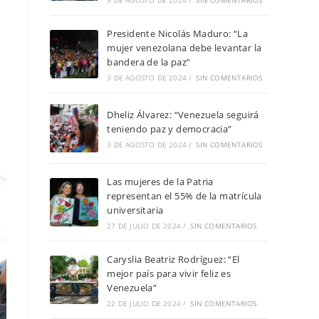
9 DE AGOSTO DE 2024
/
SIN COMENTARIOS
Presidente Nicolás Maduro: “La
mujer venezolana debe levantar la
bandera de la paz”
3 DE AGOSTO DE 2024
/
SIN COMENTARIOS
Dheliz Álvarez: “Venezuela seguirá
teniendo paz y democracia”
3 DE AGOSTO DE 2024
/
SIN COMENTARIOS
Las mujeres de la Patria
representan el 55% de la matrícula
universitaria
27 DE JULIO DE 2024
/
SIN COMENTARIOS
Caryslia Beatriz Rodríguez: “El
mejor país para vivir feliz es
Venezuela”
22 DE JULIO DE 2024
/
SIN COMENTARIOS