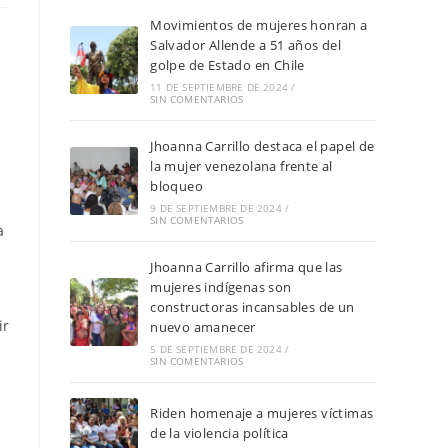
Movimientos de mujeres honran a
Salvador Allende a 51 años del
golpe de Estado en Chile
11 DE SEPTIEMBRE DE 2024
/
SIN COMENTARIOS
Jhoanna Carrillo destaca el papel de
la mujer venezolana frente al
bloqueo
9 DE SEPTIEMBRE DE 2024
/
SIN COMENTARIOS
a
Jhoanna Carrillo afirma que las
mujeres indígenas son
constructoras incansables de un
ir
nuevo amanecer
5 DE SEPTIEMBRE DE 2024
/
SIN COMENTARIOS
Riden homenaje a mujeres víctimas
de la violencia política