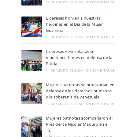
22 DE AGOSTO DE 2024
/
SIN COMENTARIOS
Lideresas honran a nuestras
heroínas en el Día de la Mujer
Guaireña
19 DE AGOSTO DE 2024
/
SIN COMENTARIOS
Lideresas venezolanas se
mantienen firmes en defensa de la
Patria
y
14 DE AGOSTO DE 2024
/
SIN COMENTARIOS
Mujeres patriotas se pronuncian en
defensa de los derechos humanos
o
y la soberanía de Venezuela
10 DE AGOSTO DE 2024
/
SIN COMENTARIOS
Mujeres patriotas acompañaron al
.
Presidente Nicolás Maduro en el
TSJ