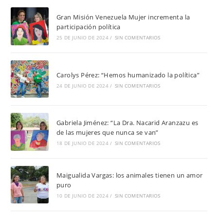
Gran Misión Venezuela Mujer incrementa la
participación política
25 DE JUNIO DE 2024
/
SIN COMENTARIOS
Carolys Pérez: “Hemos humanizado la política”
24 DE JUNIO DE 2024
/
SIN COMENTARIOS
Gabriela Jiménez: “La Dra. Nacarid Aranzazu es
de las mujeres que nunca se van”
18 DE JUNIO DE 2024
/
SIN COMENTARIOS
Maigualida Vargas: los animales tienen un amor
puro
10 DE JUNIO DE 2024
/
SIN COMENTARIOS