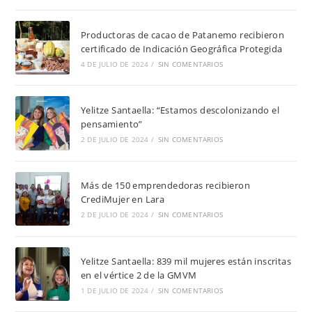
Productoras de cacao de Patanemo recibieron
certificado de Indicación Geográfica Protegida
4 DE JULIO DE 2024
/
SIN COMENTARIOS
Yelitze Santaella: “Estamos descolonizando el
pensamiento”
2 DE JULIO DE 2024
/
SIN COMENTARIOS
Más de 150 emprendedoras recibieron
CrediMujer en Lara
2 DE JULIO DE 2024
/
SIN COMENTARIOS
Yelitze Santaella: 839 mil mujeres están inscritas
en el vértice 2 de la GMVM
1 DE JULIO DE 2024
/
SIN COMENTARIOS