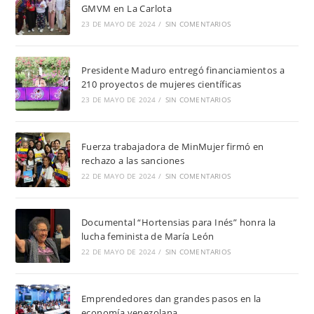
GMVM en La Carlota
23 DE MAYO DE 2024
/
SIN COMENTARIOS
Presidente Maduro entregó financiamientos a
210 proyectos de mujeres científicas
23 DE MAYO DE 2024
/
SIN COMENTARIOS
Fuerza trabajadora de MinMujer firmó en
rechazo a las sanciones
22 DE MAYO DE 2024
/
SIN COMENTARIOS
Documental “Hortensias para Inés” honra la
lucha feminista de María León
22 DE MAYO DE 2024
/
SIN COMENTARIOS
Emprendedores dan grandes pasos en la
economía venezolana