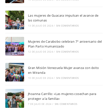
Las mujeres de Guacara impulsan el avance de
las comunas
13 DE JULIO DE 2024
/
SIN COMENTARIOS
Mujeres de Carabobo celebran 7° aniversario del
Plan Parto Humanizado
12 DE JULIO DE 2024
/
SIN COMENTARIOS
Gran Misión Venezuela Mujer avanza con éxito
en Miranda
10 DE JULIO DE 2024
/
SIN COMENTARIOS
Jhoanna Carrillo: «Las mujeres cosechan para
proteger a la familia»
7 DE JULIO DE 2024
/
SIN COMENTARIOS