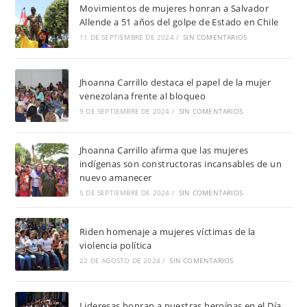
Movimientos de mujeres honran a Salvador
Allende a 51 años del golpe de Estado en Chile
11 DE SEPTIEMBRE DE 2024
/
SIN COMENTARIOS
Jhoanna Carrillo destaca el papel de la mujer
venezolana frente al bloqueo
9 DE SEPTIEMBRE DE 2024
/
SIN COMENTARIOS
Jhoanna Carrillo afirma que las mujeres
indígenas son constructoras incansables de un
nuevo amanecer
5 DE SEPTIEMBRE DE 2024
/
SIN COMENTARIOS
Riden homenaje a mujeres víctimas de la
violencia política
22 DE AGOSTO DE 2024
/
SIN COMENTARIOS
Lideresas honran a nuestras heroínas en el Día