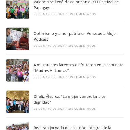
Valencia se llenó de color con el XLI Festival de
Papagayos
26 DE MAYO DE 2024
/
SIN COMENTARIOS
Optimismo y amor patrio en Venezuela Mujer
Podcast
26 DE MAYO DE 2024
/
SIN COMENTARIOS
4 mil mujeres larenses disfrutaron en la caminata
“Madres Virtuosas”
25 DE MAYO DE 2024
/
SIN COMENTARIOS
Dheliz Álvarez: “La mujer venezolana es
dignidad”
25 DE MAYO DE 2024
/
SIN COMENTARIOS
Realizan jornada de atención integral de la