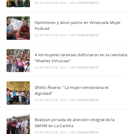
26 DE MAYO DE 2024
/
SIN COMENTARIOS
Optimismo y amor patrio en Venezuela Mujer
Podcast
26 DE MAYO DE 2024
/
SIN COMENTARIOS
4 mil mujeres larenses disfrutaron en la caminata
“Madres Virtuosas”
25 DE MAYO DE 2024
/
SIN COMENTARIOS
Dheliz Álvarez: “La mujer venezolana es
dignidad”
25 DE MAYO DE 2024
/
SIN COMENTARIOS
Realizan jornada de atención integral de la
GMVM en La Carlota
23 DE MAYO DE 2024
/
SIN COMENTARIOS