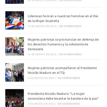
22 DE AGOSTO DE 2024
/
SIN COMENTARIOS
Lideresas honran a nuestras heroínas en el Día
de la Mujer Guaireña
19 DE AGOSTO DE 2024
/
SIN COMENTARIOS
Mujeres patriotas se pronuncian en defensa de
los derechos humanos y la soberanía de
Venezuela
10 DE AGOSTO DE 2024
/
SIN COMENTARIOS
Mujeres patriotas acompañaron al Presidente
Nicolás Maduro en el TSJ
9 DE AGOSTO DE 2024
/
SIN COMENTARIOS
Presidente Nicolás Maduro: “La mujer
venezolana debe levantar la bandera de la paz”
3 DE AGOSTO DE 2024
/
SIN COMENTARIOS