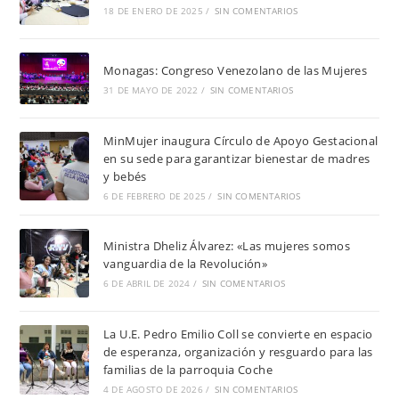
18 DE ENERO DE 2025
/
SIN COMENTARIOS
Monagas: Congreso Venezolano de las Mujeres
31 DE MAYO DE 2022
/
SIN COMENTARIOS
MinMujer inaugura Círculo de Apoyo Gestacional
en su sede para garantizar bienestar de madres
y bebés
6 DE FEBRERO DE 2025
/
SIN COMENTARIOS
Ministra Dheliz Álvarez: «Las mujeres somos
vanguardia de la Revolución»
6 DE ABRIL DE 2024
/
SIN COMENTARIOS
La U.E. Pedro Emilio Coll se convierte en espacio
de esperanza, organización y resguardo para las
familias de la parroquia Coche
4 DE AGOSTO DE 2026
/
SIN COMENTARIOS