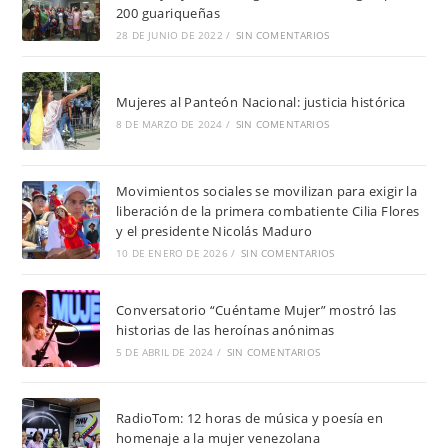
200 guariqueñas
28 DE JUNIO DE 2022
/
SIN COMENTARIOS
Mujeres al Panteón Nacional: justicia histórica
8 DE MARZO DE 2024
/
SIN COMENTARIOS
Movimientos sociales se movilizan para exigir la
liberación de la primera combatiente Cilia Flores
y el presidente Nicolás Maduro
10 DE ENERO DE 2026
/
SIN COMENTARIOS
Conversatorio “Cuéntame Mujer” mostró las
historias de las heroínas anónimas
5 DE ABRIL DE 2024
/
SIN COMENTARIOS
RadioTom: 12 horas de música y poesía en
homenaje a la mujer venezolana