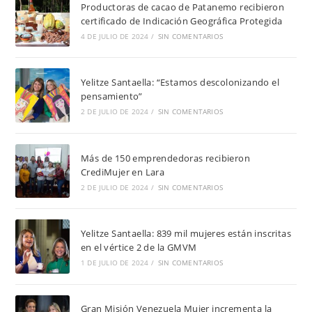
Productoras de cacao de Patanemo recibieron
certificado de Indicación Geográfica Protegida
4 DE JULIO DE 2024
/
SIN COMENTARIOS
Yelitze Santaella: “Estamos descolonizando el
pensamiento”
2 DE JULIO DE 2024
/
SIN COMENTARIOS
Más de 150 emprendedoras recibieron
CrediMujer en Lara
2 DE JULIO DE 2024
/
SIN COMENTARIOS
Yelitze Santaella: 839 mil mujeres están inscritas
en el vértice 2 de la GMVM
1 DE JULIO DE 2024
/
SIN COMENTARIOS
Gran Misión Venezuela Mujer incrementa la