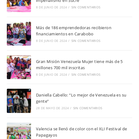
imperialismo en Sucre
8 DE JUNIO DE 2024
/
SIN COMENTARIOS
Más de 186 emprendedoras recibieron
financiamientos en Carabobo
8 DE JUNIO DE 2024
/
SIN COMENTARIOS
Gran Misión Venezuela Mujer tiene más de 5
millones 700 mil inscritas
8 DE JUNIO DE 2024
/
SIN COMENTARIOS
Daniella Cabello: “Lo mejor de Venezuela es su
gente”
28 DE MAYO DE 2024
/
SIN COMENTARIOS
Valencia se llenó de color con el XLI Festival de
Papagayos