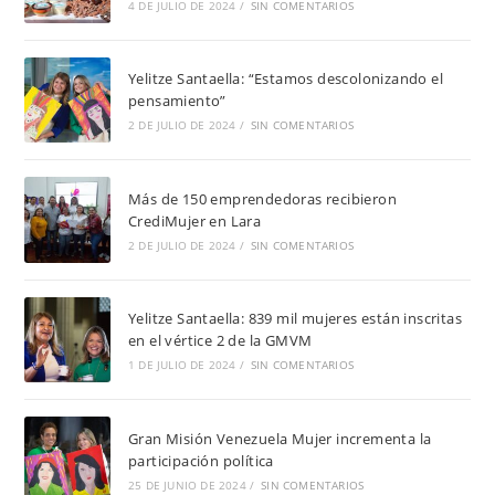
4 DE JULIO DE 2024
/
SIN COMENTARIOS
Yelitze Santaella: “Estamos descolonizando el
pensamiento”
2 DE JULIO DE 2024
/
SIN COMENTARIOS
Más de 150 emprendedoras recibieron
CrediMujer en Lara
2 DE JULIO DE 2024
/
SIN COMENTARIOS
Yelitze Santaella: 839 mil mujeres están inscritas
en el vértice 2 de la GMVM
1 DE JULIO DE 2024
/
SIN COMENTARIOS
Gran Misión Venezuela Mujer incrementa la
participación política
25 DE JUNIO DE 2024
/
SIN COMENTARIOS