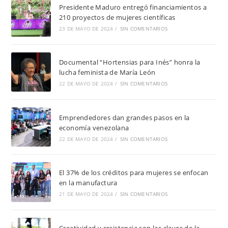
Presidente Maduro entregó financiamientos a
210 proyectos de mujeres científicas
23 DE MAYO DE 2024
/
SIN COMENTARIOS
Documental “Hortensias para Inés” honra la
lucha feminista de María León
22 DE MAYO DE 2024
/
SIN COMENTARIOS
Emprendedores dan grandes pasos en la
economía venezolana
22 DE MAYO DE 2024
/
SIN COMENTARIOS
El 37% de los créditos para mujeres se enfocan
en la manufactura
21 DE MAYO DE 2024
/
SIN COMENTARIOS
Creatividad y resistencia son las claves de la