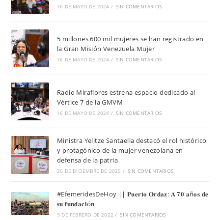
16 DE MAYO DE 2024
/
SIN COMENTARIOS
5 millones 600 mil mujeres se han registrado en
la Gran Misión Venezuela Mujer
16 DE MAYO DE 2024
/
SIN COMENTARIOS
Radio Miraflores estrena espacio dedicado al
Vértice 7 de la GMVM
16 DE MAYO DE 2024
/
SIN COMENTARIOS
Ministra Yelitze Santaella destacó el rol histórico
y protagónico de la mujer venezolana en
defensa de la patria
20 DE DICIEMBRE DE 2025
/
SIN COMENTARIOS
#EfemeridesDeHoy || 𝐏𝐮𝐞𝐫𝐭𝐨 𝐎𝐫𝐝𝐚𝐳: 𝐀 𝟕𝟎 𝐚ñ𝐨𝐬 𝐝𝐞
𝐬𝐮 𝐟𝐮𝐧𝐝𝐚𝐜𝐢ó𝐧
9 DE FEBRERO DE 2022
/
SIN COMENTARIOS