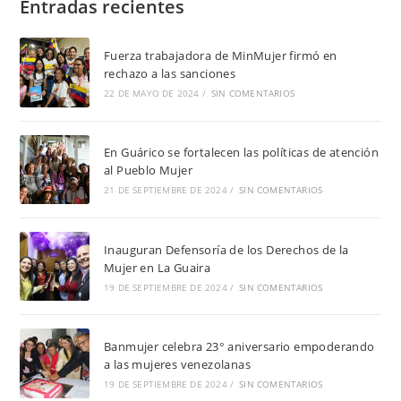
Entradas recientes
Fuerza trabajadora de MinMujer firmó en
rechazo a las sanciones
22 DE MAYO DE 2024
/
SIN COMENTARIOS
En Guárico se fortalecen las políticas de atención
al Pueblo Mujer
21 DE SEPTIEMBRE DE 2024
/
SIN COMENTARIOS
Inauguran Defensoría de los Derechos de la
Mujer en La Guaira
19 DE SEPTIEMBRE DE 2024
/
SIN COMENTARIOS
Banmujer celebra 23° aniversario empoderando
a las mujeres venezolanas
19 DE SEPTIEMBRE DE 2024
/
SIN COMENTARIOS