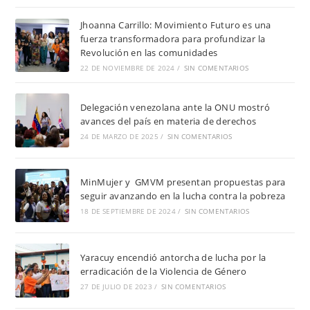
Jhoanna Carrillo: Movimiento Futuro es una
fuerza transformadora para profundizar la
Revolución en las comunidades
22 DE NOVIEMBRE DE 2024
/
SIN COMENTARIOS
Delegación venezolana ante la ONU mostró
avances del país en materia de derechos
24 DE MARZO DE 2025
/
SIN COMENTARIOS
MinMujer y GMVM presentan propuestas para
seguir avanzando en la lucha contra la pobreza
18 DE SEPTIEMBRE DE 2024
/
SIN COMENTARIOS
Yaracuy encendió antorcha de lucha por la
erradicación de la Violencia de Género
27 DE JULIO DE 2023
/
SIN COMENTARIOS