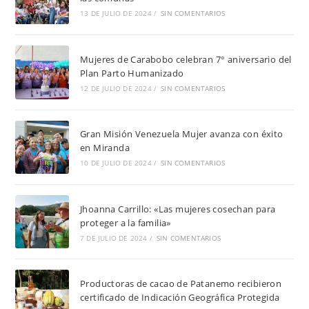
13 DE JULIO DE 2024
/
SIN COMENTARIOS
Mujeres de Carabobo celebran 7° aniversario del
Plan Parto Humanizado
12 DE JULIO DE 2024
/
SIN COMENTARIOS
Gran Misión Venezuela Mujer avanza con éxito
en Miranda
10 DE JULIO DE 2024
/
SIN COMENTARIOS
Jhoanna Carrillo: «Las mujeres cosechan para
proteger a la familia»
7 DE JULIO DE 2024
/
SIN COMENTARIOS
Productoras de cacao de Patanemo recibieron
certificado de Indicación Geográfica Protegida