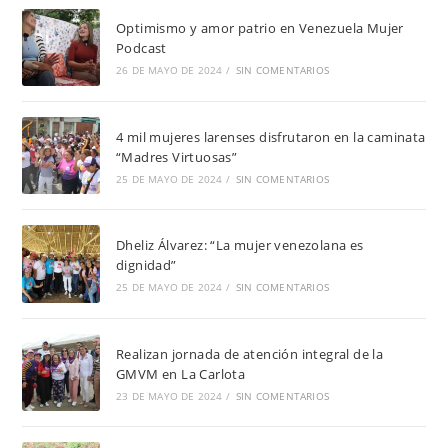
Optimismo y amor patrio en Venezuela Mujer
Podcast
26 DE MAYO DE 2024
/
SIN COMENTARIOS
4 mil mujeres larenses disfrutaron en la caminata
“Madres Virtuosas”
25 DE MAYO DE 2024
/
SIN COMENTARIOS
Dheliz Álvarez: “La mujer venezolana es
dignidad”
25 DE MAYO DE 2024
/
SIN COMENTARIOS
Realizan jornada de atención integral de la
GMVM en La Carlota
23 DE MAYO DE 2024
/
SIN COMENTARIOS