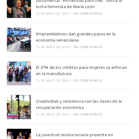
Documental “Hortensias para Inés” honra la
lucha feminista de María León
22 DE MAYO DE 2024
/
SIN COMENTARIOS
Emprendedores dan grandes pasos en la
economía venezolana
22 DE MAYO DE 2024
/
SIN COMENTARIOS
El 37% de los créditos para mujeres se enfocan
en la manufactura
21 DE MAYO DE 2024
/
SIN COMENTARIOS
Creatividad y resistencia son las claves de la
recuperación económica
21 DE MAYO DE 2024
/
SIN COMENTARIOS
La juventud revolucionaria presente en