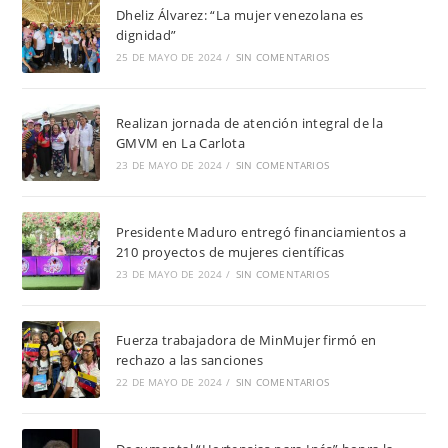
Dheliz Álvarez: “La mujer venezolana es
dignidad”
25 DE MAYO DE 2024
/
SIN COMENTARIOS
Realizan jornada de atención integral de la
GMVM en La Carlota
23 DE MAYO DE 2024
/
SIN COMENTARIOS
Presidente Maduro entregó financiamientos a
210 proyectos de mujeres científicas
23 DE MAYO DE 2024
/
SIN COMENTARIOS
Fuerza trabajadora de MinMujer firmó en
rechazo a las sanciones
22 DE MAYO DE 2024
/
SIN COMENTARIOS