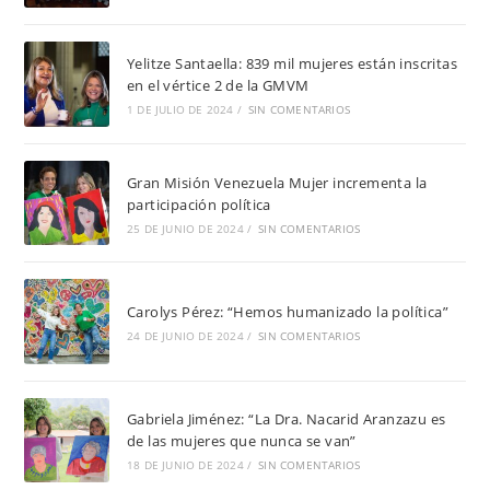
Yelitze Santaella: 839 mil mujeres están inscritas
en el vértice 2 de la GMVM
1 DE JULIO DE 2024
/
SIN COMENTARIOS
Gran Misión Venezuela Mujer incrementa la
participación política
25 DE JUNIO DE 2024
/
SIN COMENTARIOS
Carolys Pérez: “Hemos humanizado la política”
24 DE JUNIO DE 2024
/
SIN COMENTARIOS
Gabriela Jiménez: “La Dra. Nacarid Aranzazu es
de las mujeres que nunca se van”
18 DE JUNIO DE 2024
/
SIN COMENTARIOS