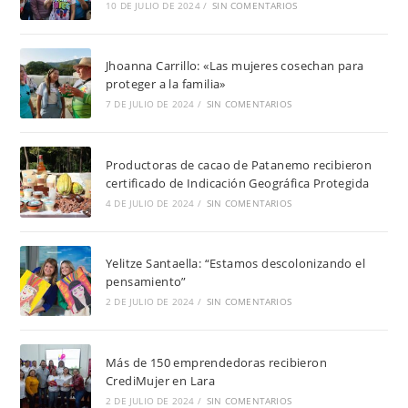
10 DE JULIO DE 2024
/
SIN COMENTARIOS
Jhoanna Carrillo: «Las mujeres cosechan para
proteger a la familia»
7 DE JULIO DE 2024
/
SIN COMENTARIOS
Productoras de cacao de Patanemo recibieron
certificado de Indicación Geográfica Protegida
4 DE JULIO DE 2024
/
SIN COMENTARIOS
Yelitze Santaella: “Estamos descolonizando el
pensamiento”
2 DE JULIO DE 2024
/
SIN COMENTARIOS
Más de 150 emprendedoras recibieron
CrediMujer en Lara
2 DE JULIO DE 2024
/
SIN COMENTARIOS