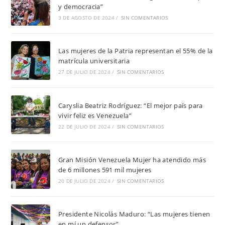
y democracia”
3 DE AGOSTO DE 2024
/
SIN COMENTARIOS
Las mujeres de la Patria representan el 55% de la
matrícula universitaria
27 DE JULIO DE 2024
/
SIN COMENTARIOS
Caryslia Beatriz Rodríguez: “El mejor país para
vivir feliz es Venezuela”
22 DE JULIO DE 2024
/
SIN COMENTARIOS
Gran Misión Venezuela Mujer ha atendido más
de 6 millones 591 mil mujeres
20 DE JULIO DE 2024
/
SIN COMENTARIOS
Presidente Nicolás Maduro: “Las mujeres tienen
en mí un defensor”