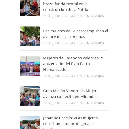
brazo fundamental en la
construcción de la Patria
15 DE JULIO DE 2024
/
SIN COMENTARIOS
Las mujeres de Guacara impulsan el
avance de las comunas
13 DE JULIO DE 2024
/
SIN COMENTARIOS
Mujeres de Carabobo celebran 7°
aniversario del Plan Parto
Humanizado
12 DE JULIO DE 2024
/
SIN COMENTARIOS
Gran Misión Venezuela Mujer
avanza con éxito en Miranda
10 DE JULIO DE 2024
/
SIN COMENTARIOS
Jhoanna Carrillo: «Las mujeres
cosechan para proteger a la