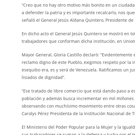
“Creo que no hay otro motivo más bonito en un ciudad
a defender la patria y es importante recalcarlo, nos q
señaló el General Jesús Aldana Quintero, Presidente de
En dicho acto el General Jesús Quintero se mostró en to
trabajadores que conforman dicha institución, en Union a
Mayor General, Gloria Castillo declaró: “Evidentemente
reclamo digno de este Pueblo, exigimos respeto por la i
esequibo era, es y será de Venezuela. Ratificamos un j
lisiados de dignidad”.
”Ese tratado de libre comercio que está dando paso a e
población y además busca incrementar en mil millones 
observando con muchísimo movimiento entre otras cos
Carolys Pérez Presidenta de la Institución Nacional de T
El Ministerio del Poder Popular para la Mujer y la Igua
sus trabajadores se suman a la defensa y lucha por el te