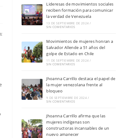
Lideresas de movimientos sociales
reciben formación para comunicar
la verdad de Venezuela
13 DE SEPTIEMBRE DE 2024
/
SIN COMENTARIOS
o;
Movimientos de mujeres honran a
Salvador Allende a 51 años del
golpe de Estado en Chile
11 DE SEPTIEMBRE DE 2024
/
SIN COMENTARIOS
Jhoanna Carrillo destaca el papel de
e
la mujer venezolana frente al
bloqueo
9 DE SEPTIEMBRE DE 2024
/
SIN COMENTARIOS
o
Jhoanna Carrillo afirma que las
mujeres indígenas son
constructoras incansables de un
nuevo amanecer