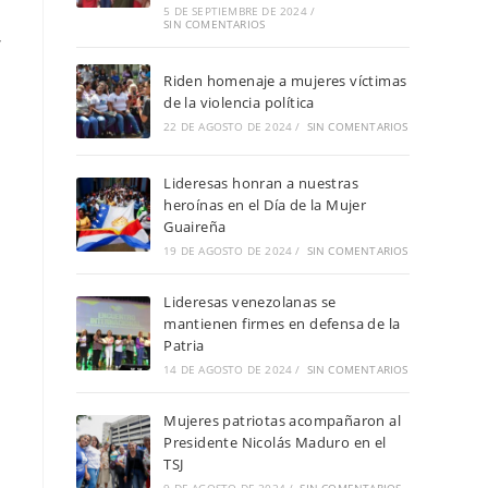
5 DE SEPTIEMBRE DE 2024
/
SIN COMENTARIOS
”
Riden homenaje a mujeres víctimas
de la violencia política
22 DE AGOSTO DE 2024
/
SIN COMENTARIOS
Lideresas honran a nuestras
heroínas en el Día de la Mujer
Guaireña
19 DE AGOSTO DE 2024
/
SIN COMENTARIOS
Lideresas venezolanas se
mantienen firmes en defensa de la
Patria
14 DE AGOSTO DE 2024
/
SIN COMENTARIOS
Mujeres patriotas acompañaron al
Presidente Nicolás Maduro en el
TSJ