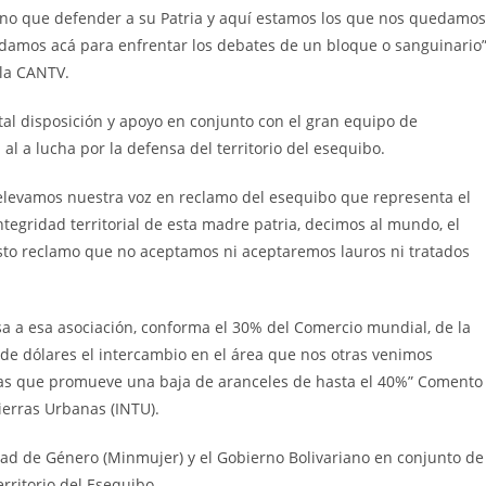
ano que defender a su Patria y aquí estamos los que nos quedamos
uedamos acá para enfrentar los debates de un bloque o sanguinario
 la CANTV.
tal disposición y apoyo en conjunto con el gran equipo de
l a lucha por la defensa del territorio del esequibo.
 elevamos nuestra voz en reclamo del esequibo que representa el
ntegridad territorial de esta madre patria, decimos al mundo, el
usto reclamo que no aceptamos ni aceptaremos lauros ni tratados
sa a esa asociación, conforma el 30% del Comercio mundial, de la
de dólares el intercambio en el área que nos otras venimos
as que promueve una baja de aranceles de hasta el 40%” Comento
ierras Urbanas (INTU).
ldad de Género (Minmujer) y el Gobierno Bolivariano en conjunto de
rritorio del Esequibo.