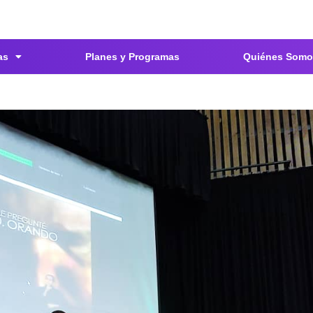
as
Planes y Programas
Quiénes Somo