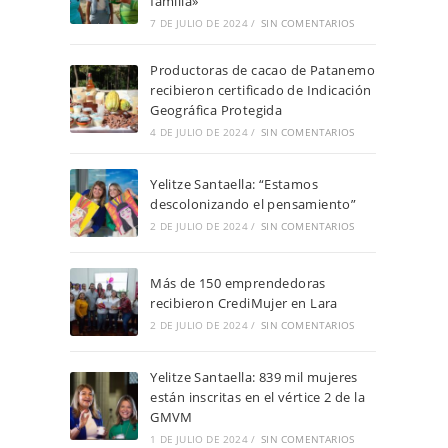
familia»
7 DE JULIO DE 2024
/
SIN COMENTARIOS
Productoras de cacao de Patanemo
recibieron certificado de Indicación
Geográfica Protegida
4 DE JULIO DE 2024
/
SIN COMENTARIOS
Yelitze Santaella: “Estamos
descolonizando el pensamiento”
2 DE JULIO DE 2024
/
SIN COMENTARIOS
Más de 150 emprendedoras
recibieron CrediMujer en Lara
2 DE JULIO DE 2024
/
SIN COMENTARIOS
Yelitze Santaella: 839 mil mujeres
están inscritas en el vértice 2 de la
GMVM
1 DE JULIO DE 2024
/
SIN COMENTARIOS