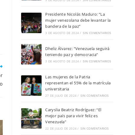
9 DE AGOSTO DE 2024
/
SIN COMENTARIOS
Presidente Nicolás Maduro: “La
mujer venezolana debe levantar la
bandera de la paz”
3 DE AGOSTO DE 2024
/
SIN COMENTARIOS
Dheliz Álvarez: “Venezuela seguirá
teniendo paz y democracia”
3 DE AGOSTO DE 2024
/
SIN COMENTARIOS
or
Las mujeres de la Patria
representan el 55% de la matrícula
bo
universitaria
27 DE JULIO DE 2024
/
SIN COMENTARIOS
Caryslia Beatriz Rodríguez: “El
mejor país para vivir feliz es
Venezuela”
22 DE JULIO DE 2024
/
SIN COMENTARIOS