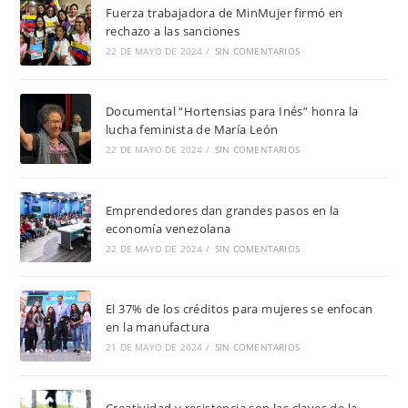
Fuerza trabajadora de MinMujer firmó en
rechazo a las sanciones
22 DE MAYO DE 2024
/
SIN COMENTARIOS
Documental “Hortensias para Inés” honra la
lucha feminista de María León
22 DE MAYO DE 2024
/
SIN COMENTARIOS
Emprendedores dan grandes pasos en la
economía venezolana
22 DE MAYO DE 2024
/
SIN COMENTARIOS
El 37% de los créditos para mujeres se enfocan
en la manufactura
21 DE MAYO DE 2024
/
SIN COMENTARIOS
Creatividad y resistencia son las claves de la