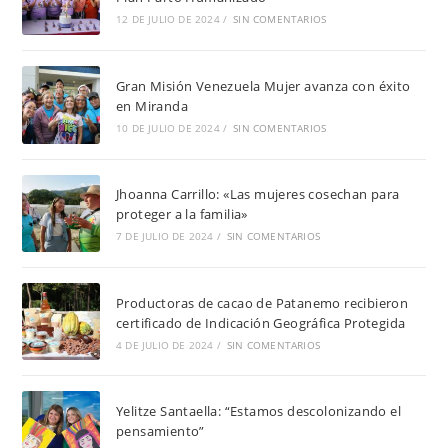
12 DE JULIO DE 2024
/
SIN COMENTARIOS
Gran Misión Venezuela Mujer avanza con éxito
en Miranda
10 DE JULIO DE 2024
/
SIN COMENTARIOS
Jhoanna Carrillo: «Las mujeres cosechan para
proteger a la familia»
7 DE JULIO DE 2024
/
SIN COMENTARIOS
Productoras de cacao de Patanemo recibieron
certificado de Indicación Geográfica Protegida
4 DE JULIO DE 2024
/
SIN COMENTARIOS
Yelitze Santaella: “Estamos descolonizando el
pensamiento”