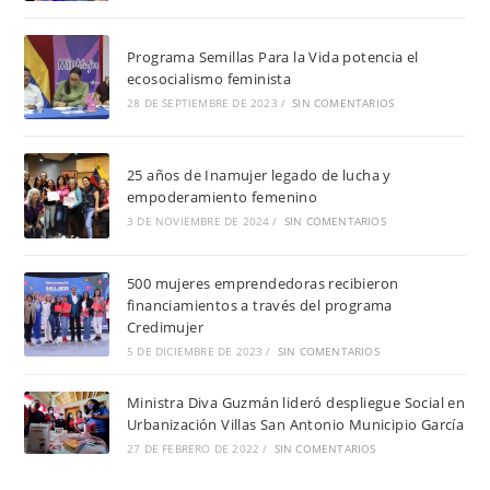
Programa Semillas Para la Vida potencia el
ecosocialismo feminista
28 DE SEPTIEMBRE DE 2023
/
SIN COMENTARIOS
25 años de Inamujer legado de lucha y
empoderamiento femenino
3 DE NOVIEMBRE DE 2024
/
SIN COMENTARIOS
500 mujeres emprendedoras recibieron
financiamientos a través del programa
Credimujer
5 DE DICIEMBRE DE 2023
/
SIN COMENTARIOS
Ministra Diva Guzmán lideró despliegue Social en
Urbanización Villas San Antonio Municipio García
27 DE FEBRERO DE 2022
/
SIN COMENTARIOS