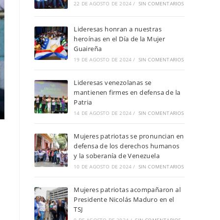
22 DE AGOSTO DE 2024
/
SIN COMENTARIOS
Lideresas honran a nuestras
heroínas en el Día de la Mujer
Guaireña
19 DE AGOSTO DE 2024
/
SIN COMENTARIOS
Lideresas venezolanas se
mantienen firmes en defensa de la
Patria
14 DE AGOSTO DE 2024
/
SIN COMENTARIOS
Mujeres patriotas se pronuncian en
defensa de los derechos humanos
y la soberanía de Venezuela
10 DE AGOSTO DE 2024
/
SIN COMENTARIOS
Mujeres patriotas acompañaron al
Presidente Nicolás Maduro en el
TSJ