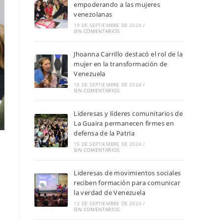
empoderando a las mujeres
venezolanas
19 DE SEPTIEMBRE DE 2024
/
SIN COMENTARIOS
Jhoanna Carrillo destacó el rol de la
mujer en la transformación de
Venezuela
18 DE SEPTIEMBRE DE 2024
/
SIN COMENTARIOS
Lideresas y líderes comunitarios de
La Guaira permanecen firmes en
defensa de la Patria
15 DE SEPTIEMBRE DE 2024
/
SIN COMENTARIOS
Lideresas de movimientos sociales
reciben formación para comunicar
la verdad de Venezuela
13 DE SEPTIEMBRE DE 2024
/
SIN COMENTARIOS