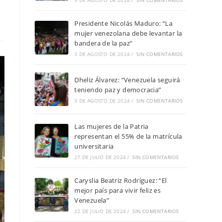
9 DE AGOSTO DE 2024
/
SIN COMENTARIOS
Presidente Nicolás Maduro: “La
mujer venezolana debe levantar la
bandera de la paz”
3 DE AGOSTO DE 2024
/
SIN COMENTARIOS
Dheliz Álvarez: “Venezuela seguirá
teniendo paz y democracia”
3 DE AGOSTO DE 2024
/
SIN COMENTARIOS
Las mujeres de la Patria
representan el 55% de la matrícula
universitaria
27 DE JULIO DE 2024
/
SIN COMENTARIOS
Caryslia Beatriz Rodríguez: “El
mejor país para vivir feliz es
Venezuela”
22 DE JULIO DE 2024
/
SIN COMENTARIOS