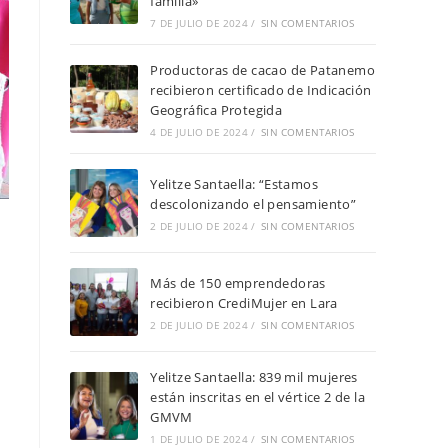
familia»
7 DE JULIO DE 2024
/
SIN COMENTARIOS
Productoras de cacao de Patanemo
recibieron certificado de Indicación
Geográfica Protegida
4 DE JULIO DE 2024
/
SIN COMENTARIOS
Yelitze Santaella: “Estamos
descolonizando el pensamiento”
2 DE JULIO DE 2024
/
SIN COMENTARIOS
Más de 150 emprendedoras
recibieron CrediMujer en Lara
2 DE JULIO DE 2024
/
SIN COMENTARIOS
Yelitze Santaella: 839 mil mujeres
están inscritas en el vértice 2 de la
GMVM
1 DE JULIO DE 2024
/
SIN COMENTARIOS