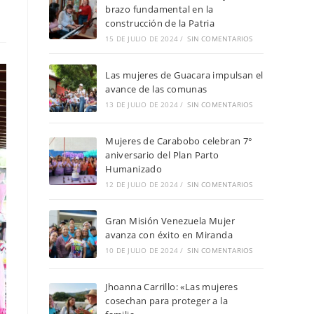
brazo fundamental en la
construcción de la Patria
15 DE JULIO DE 2024
/
SIN COMENTARIOS
Las mujeres de Guacara impulsan el
avance de las comunas
13 DE JULIO DE 2024
/
SIN COMENTARIOS
Mujeres de Carabobo celebran 7°
aniversario del Plan Parto
Humanizado
12 DE JULIO DE 2024
/
SIN COMENTARIOS
Gran Misión Venezuela Mujer
avanza con éxito en Miranda
10 DE JULIO DE 2024
/
SIN COMENTARIOS
Jhoanna Carrillo: «Las mujeres
cosechan para proteger a la