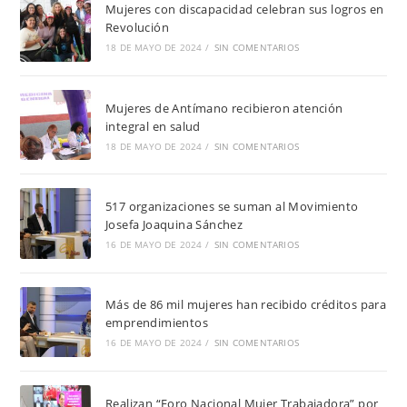
Mujeres con discapacidad celebran sus logros en
Revolución
18 DE MAYO DE 2024
/
SIN COMENTARIOS
Mujeres de Antímano recibieron atención
integral en salud
18 DE MAYO DE 2024
/
SIN COMENTARIOS
517 organizaciones se suman al Movimiento
Josefa Joaquina Sánchez
16 DE MAYO DE 2024
/
SIN COMENTARIOS
Más de 86 mil mujeres han recibido créditos para
emprendimientos
16 DE MAYO DE 2024
/
SIN COMENTARIOS
Realizan “Foro Nacional Mujer Trabajadora” por