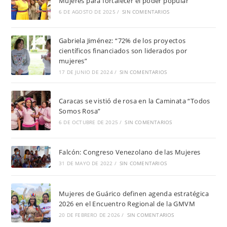
Mujeres para fortalecer el poder popular
6 DE AGOSTO DE 2025
/
SIN COMENTARIOS
Gabriela Jiménez: “72% de los proyectos
científicos financiados son liderados por
mujeres”
17 DE JUNIO DE 2024
/
SIN COMENTARIOS
Caracas se vistió de rosa en la Caminata “Todos
Somos Rosa”
6 DE OCTUBRE DE 2025
/
SIN COMENTARIOS
Falcón: Congreso Venezolano de las Mujeres
31 DE MAYO DE 2022
/
SIN COMENTARIOS
Mujeres de Guárico definen agenda estratégica
2026 en el Encuentro Regional de la GMVM
20 DE FEBRERO DE 2026
/
SIN COMENTARIOS