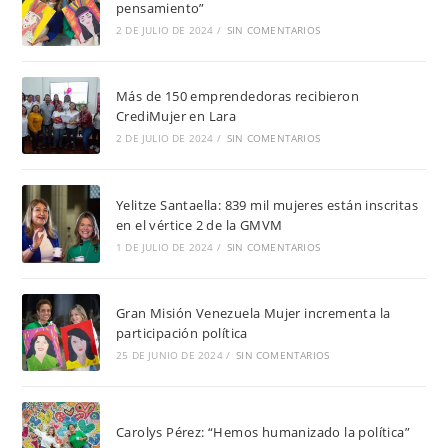
pensamiento”
2 DE JULIO DE 2024
/
SIN COMENTARIOS
Más de 150 emprendedoras recibieron
CrediMujer en Lara
2 DE JULIO DE 2024
/
SIN COMENTARIOS
Yelitze Santaella: 839 mil mujeres están inscritas
en el vértice 2 de la GMVM
1 DE JULIO DE 2024
/
SIN COMENTARIOS
Gran Misión Venezuela Mujer incrementa la
participación política
25 DE JUNIO DE 2024
/
SIN COMENTARIOS
Carolys Pérez: “Hemos humanizado la política”