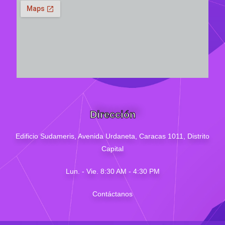
Dirección
Edificio Sudameris,
Avenida Urdaneta, Caracas 1011, Distrito
Capital
Lun. - Vie. 8:30 AM - 4
:30
PM
Contáctanos