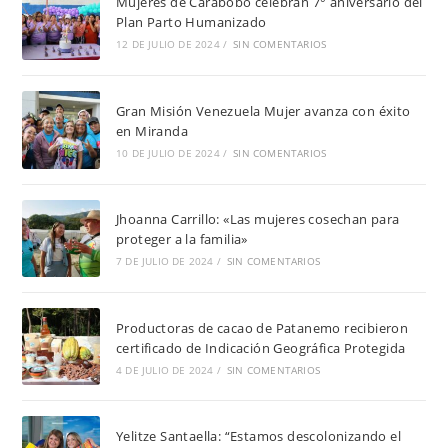
Mujeres de Carabobo celebran 7° aniversario del
Plan Parto Humanizado
12 DE JULIO DE 2024
/
SIN COMENTARIOS
Gran Misión Venezuela Mujer avanza con éxito
en Miranda
10 DE JULIO DE 2024
/
SIN COMENTARIOS
Jhoanna Carrillo: «Las mujeres cosechan para
proteger a la familia»
7 DE JULIO DE 2024
/
SIN COMENTARIOS
Productoras de cacao de Patanemo recibieron
certificado de Indicación Geográfica Protegida
4 DE JULIO DE 2024
/
SIN COMENTARIOS
Yelitze Santaella: “Estamos descolonizando el