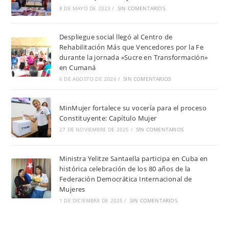
8 DE MAYO DE 2023
/
SIN COMENTARIOS
Despliegue social llegó al Centro de
Rehabilitación Más que Vencedores por la Fe
durante la jornada «Sucre en Transformación»
en Cumaná
6 DE AGOSTO DE 2026
/
SIN COMENTARIOS
MinMujer fortalece su vocería para el proceso
Constituyente: Capítulo Mujer
27 DE NOVIEMBRE DE 2025
/
SIN COMENTARIOS
Ministra Yelitze Santaella participa en Cuba en
histórica celebración de los 80 años de la
Federación Democrática Internacional de
Mujeres
1 DE DICIEMBRE DE 2025
/
SIN COMENTARIOS