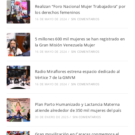
Realizan “Foro Nacional Mujer Trabajadora” por
los derechos femeninos
16 DE MAYO DE 2024
/
SIN COMENTARIOS
5 millones 600 mil mujeres se han registrado en
la Gran Misión Venezuela Mujer
16 DE MAYO DE 2024
/
SIN COMENTARIOS
Radio Miraflores estrena espacio dedicado al
Vértice 7 de la GMVM
16 DE MAYO DE 2024
/
SIN COMENTARIOS
Plan Parto Humanizado y Lactancia Materna
atiende alrededor de 350 mil mujeres del país
30 DE ENERO DE 2025
/
SIN COMENTARIOS
Gran movilización en Caracas conmemora el