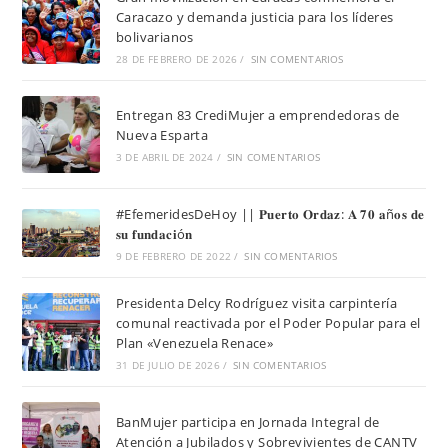
Caracazo y demanda justicia para los líderes
bolivarianos
28 DE FEBRERO DE 2026
/
SIN COMENTARIOS
Entregan 83 CrediMujer a emprendedoras de
Nueva Esparta
3 DE ABRIL DE 2024
/
SIN COMENTARIOS
#EfemeridesDeHoy || 𝐏𝐮𝐞𝐫𝐭𝐨 𝐎𝐫𝐝𝐚𝐳: 𝐀 𝟕𝟎 𝐚ñ𝐨𝐬 𝐝𝐞
𝐬𝐮 𝐟𝐮𝐧𝐝𝐚𝐜𝐢ó𝐧
9 DE FEBRERO DE 2022
/
SIN COMENTARIOS
Presidenta Delcy Rodríguez visita carpintería
comunal reactivada por el Poder Popular para el
Plan «Venezuela Renace»
31 DE JULIO DE 2026
/
SIN COMENTARIOS
BanMujer participa en Jornada Integral de
Atención a Jubilados y Sobrevivientes de CANTV