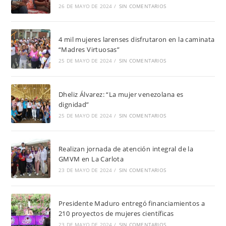
26 DE MAYO DE 2024
/
SIN COMENTARIOS
4 mil mujeres larenses disfrutaron en la caminata
“Madres Virtuosas”
25 DE MAYO DE 2024
/
SIN COMENTARIOS
Dheliz Álvarez: “La mujer venezolana es
dignidad”
25 DE MAYO DE 2024
/
SIN COMENTARIOS
Realizan jornada de atención integral de la
GMVM en La Carlota
23 DE MAYO DE 2024
/
SIN COMENTARIOS
Presidente Maduro entregó financiamientos a
210 proyectos de mujeres científicas
23 DE MAYO DE 2024
/
SIN COMENTARIOS