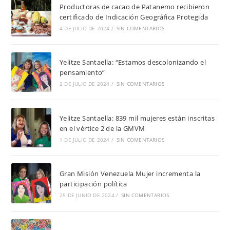
Productoras de cacao de Patanemo recibieron
certificado de Indicación Geográfica Protegida
4 DE JULIO DE 2024
/
SIN COMENTARIOS
Yelitze Santaella: “Estamos descolonizando el
pensamiento”
2 DE JULIO DE 2024
/
SIN COMENTARIOS
Yelitze Santaella: 839 mil mujeres están inscritas
en el vértice 2 de la GMVM
1 DE JULIO DE 2024
/
SIN COMENTARIOS
Gran Misión Venezuela Mujer incrementa la
participación política
25 DE JUNIO DE 2024
/
SIN COMENTARIOS