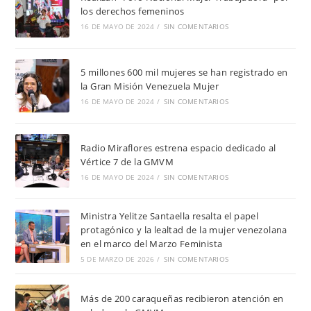
los derechos femeninos
16 DE MAYO DE 2024
/
SIN COMENTARIOS
5 millones 600 mil mujeres se han registrado en
la Gran Misión Venezuela Mujer
16 DE MAYO DE 2024
/
SIN COMENTARIOS
Radio Miraflores estrena espacio dedicado al
Vértice 7 de la GMVM
16 DE MAYO DE 2024
/
SIN COMENTARIOS
Ministra Yelitze Santaella resalta el papel
protagónico y la lealtad de la mujer venezolana
en el marco del Marzo Feminista
5 DE MARZO DE 2026
/
SIN COMENTARIOS
Más de 200 caraqueñas recibieron atención en