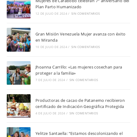
Mujeres de Carabobo celebran 7° aniversario del
Plan Parto Humanizado
12 DE JULIO DE 2024
/
SIN COMENTARIOS
Gran Misión Venezuela Mujer avanza con éxito
en Miranda
10 DE JULIO DE 2024
/
SIN COMENTARIOS
Jhoanna Carrillo: «Las mujeres cosechan para
proteger a la familia»
7 DE JULIO DE 2024
/
SIN COMENTARIOS
Productoras de cacao de Patanemo recibieron
certificado de Indicación Geográfica Protegida
4 DE JULIO DE 2024
/
SIN COMENTARIOS
Yelitze Santaella: “Estamos descolonizando el