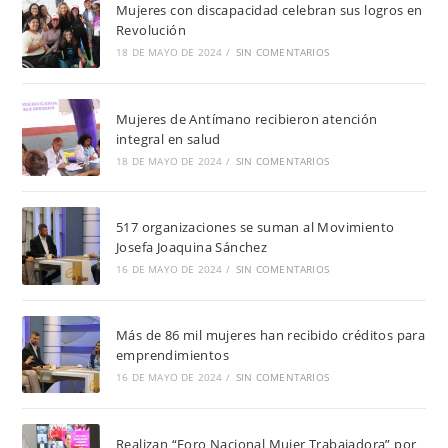
Mujeres con discapacidad celebran sus logros en
Revolución
18 DE MAYO DE 2024
/
SIN COMENTARIOS
Mujeres de Antímano recibieron atención
integral en salud
18 DE MAYO DE 2024
/
SIN COMENTARIOS
517 organizaciones se suman al Movimiento
Josefa Joaquina Sánchez
16 DE MAYO DE 2024
/
SIN COMENTARIOS
Más de 86 mil mujeres han recibido créditos para
emprendimientos
16 DE MAYO DE 2024
/
SIN COMENTARIOS
Realizan “Foro Nacional Mujer Trabajadora” por