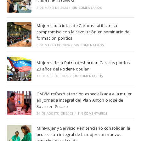
salud con la GMVM
3 DE MAYO DE 2024
/
SIN COMENTARIOS
Mujeres patriotas de Caracas ratifican su
compromiso con la revolución en seminario de
formación política
6 DE MARZO DE 2026
/
SIN COMENTARIOS
Mujeres de la Patria desbordan Caracas por los
20 años del Poder Popular
12 DE ABRIL DE 2026
/
SIN COMENTARIOS
GMVM reforzó atención especializada a la mujer
en jornada integral del Plan Antonio José de
Sucre en Petare
24 DE AGOSTO DE 2025
/
SIN COMENTARIOS
MinMujer y Servicio Penitenciario consolidan la
protección integral de la mujer con nuevos
espacios para la vida