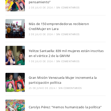
pensamiento”
2 DE JULIO DE 2024
/
SIN COMENTARIOS
Más de 150 emprendedoras recibieron
CrediMujer en Lara
2 DE JULIO DE 2024
/
SIN COMENTARIOS
Yelitze Santaella: 839 mil mujeres están inscritas
en el vértice 2 de la GMVM
1 DE JULIO DE 2024
/
SIN COMENTARIOS
Gran Misión Venezuela Mujer incrementa la
participación política
25 DE JUNIO DE 2024
/
SIN COMENTARIOS
Carolys Pérez: “Hemos humanizado la política”