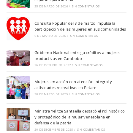
25 DE MARZO DE 2026
/
SIN COMENTARIOS
Consulta Popular del 8 de marzo impulsa la
participación de las mujeres en sus comunidades
6 DE MARZO DE 2026
/
SIN COMENTARIOS
Gobierno Nacional entrega créditos a mujeres
productivas en Carabobo
26 DE OCTUBRE DE 2022
/
SIN COMENTARIOS
Mujeres en acción con atención integral y
actividades recreativas en Petare
30 DE MARZO DE 2025
/
SIN COMENTARIOS
Ministra Yelitze Santaella destacó el rol histórico
y protagónico de la mujer venezolana en
defensa de la patria
20 DE DICIEMBRE DE 2025
/
SIN COMENTARIOS