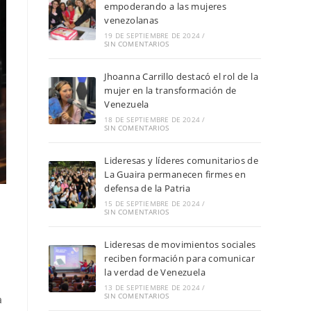
empoderando a las mujeres
venezolanas
19 DE SEPTIEMBRE DE 2024
/
SIN COMENTARIOS
Jhoanna Carrillo destacó el rol de la
mujer en la transformación de
Venezuela
18 DE SEPTIEMBRE DE 2024
/
SIN COMENTARIOS
Lideresas y líderes comunitarios de
La Guaira permanecen firmes en
defensa de la Patria
15 DE SEPTIEMBRE DE 2024
/
SIN COMENTARIOS
Lideresas de movimientos sociales
reciben formación para comunicar
la verdad de Venezuela
13 DE SEPTIEMBRE DE 2024
/
SIN COMENTARIOS
a