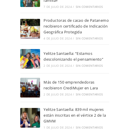
familia»
7 DE JULIO DE 2024
/
SIN COMENTARIOS
Productoras de cacao de Patanemo
recibieron certificado de Indicación
Geográfica Protegida
4 DE JULIO DE 2024
/
SIN COMENTARIOS
Yelitze Santaella: “Estamos
descolonizando el pensamiento”
2 DE JULIO DE 2024
/
SIN COMENTARIOS
Más de 150 emprendedoras
recibieron CrediMujer en Lara
2 DE JULIO DE 2024
/
SIN COMENTARIOS
Yelitze Santaella: 839 mil mujeres
están inscritas en el vértice 2 de la
GMVM
1 DE JULIO DE 2024
/
SIN COMENTARIOS