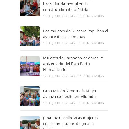
brazo fundamental en la
construcción de la Patria
15 DE JULIO DE 2024
/
SIN COMENTARIOS
Las mujeres de Guacara impulsan el
avance de las comunas
13 DE JULIO DE 2024
/
SIN COMENTARIOS
Mujeres de Carabobo celebran 7°
aniversario del Plan Parto
Humanizado
12 DE JULIO DE 2024
/
SIN COMENTARIOS
Gran Misión Venezuela Mujer
avanza con éxito en Miranda
10 DE JULIO DE 2024
/
SIN COMENTARIOS
Jhoanna Carrillo: «Las mujeres
cosechan para proteger a la