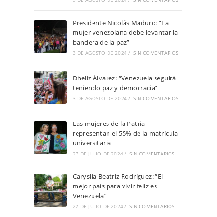
9 DE AGOSTO DE 2024
/
SIN COMENTARIOS
Presidente Nicolás Maduro: “La
mujer venezolana debe levantar la
bandera de la paz”
3 DE AGOSTO DE 2024
/
SIN COMENTARIOS
Dheliz Álvarez: “Venezuela seguirá
teniendo paz y democracia”
3 DE AGOSTO DE 2024
/
SIN COMENTARIOS
Las mujeres de la Patria
representan el 55% de la matrícula
universitaria
27 DE JULIO DE 2024
/
SIN COMENTARIOS
Caryslia Beatriz Rodríguez: “El
mejor país para vivir feliz es
Venezuela”
22 DE JULIO DE 2024
/
SIN COMENTARIOS