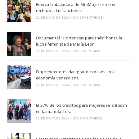
Fuerza trabajadora de MinMujer firmó en
rechazo a las sanciones
22 DE MAYO DE 2024
/
SIN COMENTARIOS
Documental “Hortensias para Inés” honra la
lucha feminista de María León
22 DE MAYO DE 2024
/
SIN COMENTARIOS
Emprendedores dan grandes pasos en la
economía venezolana
22 DE MAYO DE 2024
/
SIN COMENTARIOS
El 37% de los créditos para mujeres se enfocan
en la manufactura
21 DE MAYO DE 2024
/
SIN COMENTARIOS
Creatividad y resistencia son las claves de la