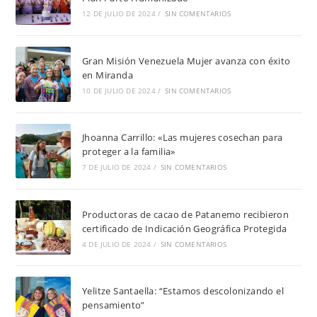
12 DE JULIO DE 2024
/
SIN COMENTARIOS
Gran Misión Venezuela Mujer avanza con éxito
en Miranda
10 DE JULIO DE 2024
/
SIN COMENTARIOS
Jhoanna Carrillo: «Las mujeres cosechan para
proteger a la familia»
7 DE JULIO DE 2024
/
SIN COMENTARIOS
Productoras de cacao de Patanemo recibieron
certificado de Indicación Geográfica Protegida
4 DE JULIO DE 2024
/
SIN COMENTARIOS
Yelitze Santaella: “Estamos descolonizando el
pensamiento”