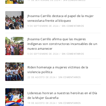
11 DE SEPTIEMBRE DE 2024
/
SIN COMENTARIOS
Jhoanna Carrillo destaca el papel de la mujer
venezolana frente al bloqueo
9 DE SEPTIEMBRE DE 2024
/
SIN COMENTARIOS
Jhoanna Carrillo afirma que las mujeres
indígenas son constructoras incansables de un
nuevo amanecer
5 DE SEPTIEMBRE DE 2024
/
SIN COMENTARIOS
Riden homenaje a mujeres víctimas de la
violencia política
22 DE AGOSTO DE 2024
/
SIN COMENTARIOS
Lideresas honran a nuestras heroínas en el Día
de la Mujer Guaireña
19 DE AGOSTO DE 2024
/
SIN COMENTARIOS