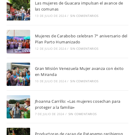
Las mujeres de Guacara impulsan el avance de
las comunas
13 DE JULIO DE 2024
/
SIN COMENTARIOS
Mujeres de Carabobo celebran 7° aniversario del
Plan Parto Humanizado
12 DE JULIO DE 2024
/
SIN COMENTARIOS
Gran Misión Venezuela Mujer avanza con éxito
en Miranda
10 DE JULIO DE 2024
/
SIN COMENTARIOS
Jhoanna Carrillo: «Las mujeres cosechan para
proteger a la familia»
7 DE JULIO DE 2024
/
SIN COMENTARIOS
Productoras de cacao de Patanemo recibieron