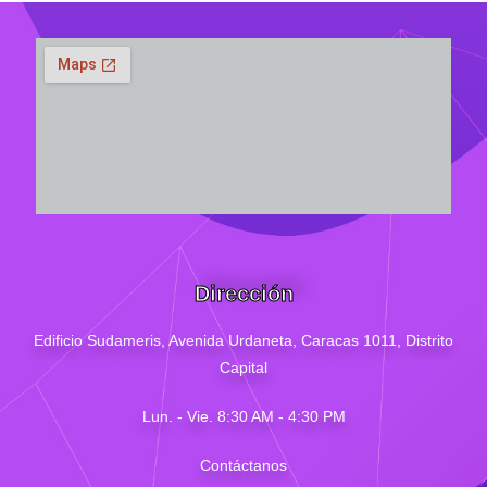
Dirección
Edificio Sudameris,
Avenida Urdaneta, Caracas 1011, Distrito
Capital
Lun. - Vie. 8:30 AM - 4
:30
PM
Contáctanos