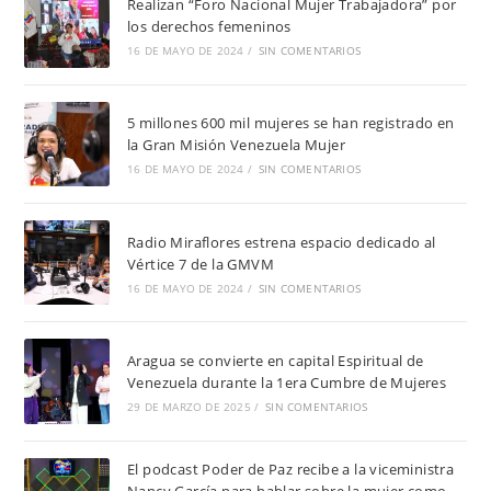
Realizan “Foro Nacional Mujer Trabajadora” por
los derechos femeninos
16 DE MAYO DE 2024
/
SIN COMENTARIOS
5 millones 600 mil mujeres se han registrado en
la Gran Misión Venezuela Mujer
16 DE MAYO DE 2024
/
SIN COMENTARIOS
Radio Miraflores estrena espacio dedicado al
Vértice 7 de la GMVM
16 DE MAYO DE 2024
/
SIN COMENTARIOS
Aragua se convierte en capital Espiritual de
Venezuela durante la 1era Cumbre de Mujeres
29 DE MARZO DE 2025
/
SIN COMENTARIOS
El podcast Poder de Paz recibe a la viceministra
Nancy García para hablar sobre la mujer como