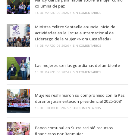
columna de paz
14 DE MARZO DE 2026
/
SIN COMENTARIOS
Ministra Yelitze Santaella anuncia inicio de
actividades en la Escuela Internacional de
Liderazgo de la Mujer «Nora Castañeda»
18 DE MARZO DE 2026
/
SIN COMENTARIOS
Las mujeres son las guardianas del ambiente
19 DE MARZO DE 2024
/
SIN COMENTARIOS
Mujeres reafirmaron su compromiso con la Paz
durante juramentación presidencial 2025-2031
10 DE ENERO DE 2025
/
SIN COMENTARIOS
Banco comunal en Sucre recibió recursos
financieros por Banmujer