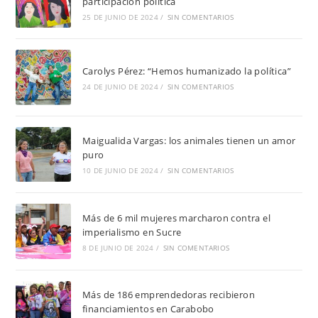
participación política
25 DE JUNIO DE 2024
/
SIN COMENTARIOS
Carolys Pérez: “Hemos humanizado la política”
24 DE JUNIO DE 2024
/
SIN COMENTARIOS
Maigualida Vargas: los animales tienen un amor
puro
10 DE JUNIO DE 2024
/
SIN COMENTARIOS
Más de 6 mil mujeres marcharon contra el
imperialismo en Sucre
8 DE JUNIO DE 2024
/
SIN COMENTARIOS
Más de 186 emprendedoras recibieron
financiamientos en Carabobo