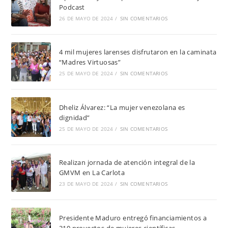
Podcast
26 DE MAYO DE 2024
/
SIN COMENTARIOS
4 mil mujeres larenses disfrutaron en la caminata
“Madres Virtuosas”
25 DE MAYO DE 2024
/
SIN COMENTARIOS
Dheliz Álvarez: “La mujer venezolana es
dignidad”
25 DE MAYO DE 2024
/
SIN COMENTARIOS
Realizan jornada de atención integral de la
GMVM en La Carlota
23 DE MAYO DE 2024
/
SIN COMENTARIOS
Presidente Maduro entregó financiamientos a
210 proyectos de mujeres científicas