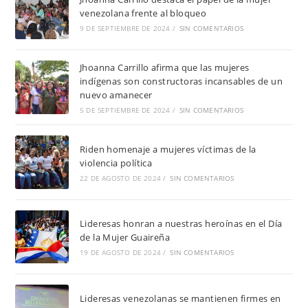
venezolana frente al bloqueo
9 DE SEPTIEMBRE DE 2024
/
SIN COMENTARIOS
Jhoanna Carrillo afirma que las mujeres
indígenas son constructoras incansables de un
nuevo amanecer
5 DE SEPTIEMBRE DE 2024
/
SIN COMENTARIOS
Riden homenaje a mujeres víctimas de la
violencia política
22 DE AGOSTO DE 2024
/
SIN COMENTARIOS
Lideresas honran a nuestras heroínas en el Día
de la Mujer Guaireña
19 DE AGOSTO DE 2024
/
SIN COMENTARIOS
Lideresas venezolanas se mantienen firmes en