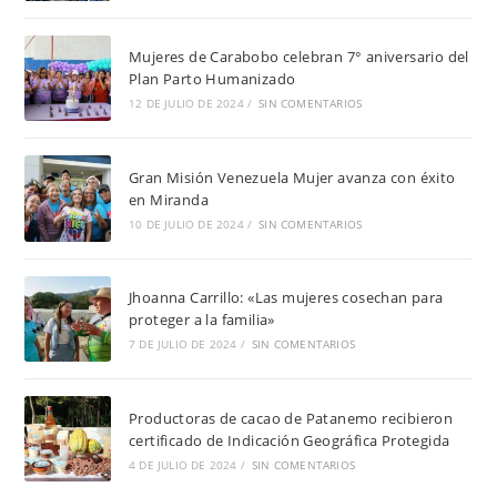
Mujeres de Carabobo celebran 7° aniversario del
Plan Parto Humanizado
12 DE JULIO DE 2024
/
SIN COMENTARIOS
Gran Misión Venezuela Mujer avanza con éxito
en Miranda
10 DE JULIO DE 2024
/
SIN COMENTARIOS
Jhoanna Carrillo: «Las mujeres cosechan para
proteger a la familia»
7 DE JULIO DE 2024
/
SIN COMENTARIOS
Productoras de cacao de Patanemo recibieron
certificado de Indicación Geográfica Protegida
4 DE JULIO DE 2024
/
SIN COMENTARIOS