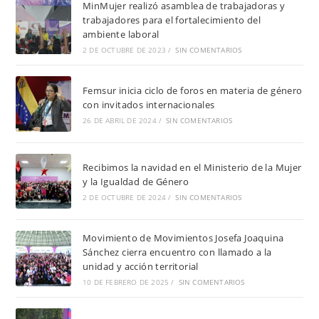
MinMujer realizó asamblea de trabajadoras y
trabajadores para el fortalecimiento del
ambiente laboral
2 DE OCTUBRE DE 2023
/
SIN COMENTARIOS
Femsur inicia ciclo de foros en materia de género
con invitados internacionales
26 DE ABRIL DE 2024
/
SIN COMENTARIOS
Recibimos la navidad en el Ministerio de la Mujer
y la Igualdad de Género
2 DE OCTUBRE DE 2024
/
SIN COMENTARIOS
Movimiento de Movimientos Josefa Joaquina
Sánchez cierra encuentro con llamado a la
unidad y acción territorial
10 DE FEBRERO DE 2025
/
SIN COMENTARIOS