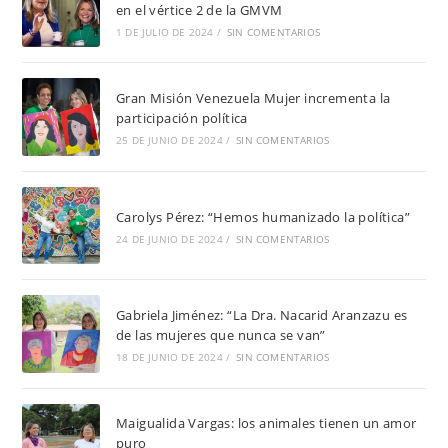
en el vértice 2 de la GMVM
1 DE JULIO DE 2024
/
SIN COMENTARIOS
Gran Misión Venezuela Mujer incrementa la
participación política
25 DE JUNIO DE 2024
/
SIN COMENTARIOS
Carolys Pérez: “Hemos humanizado la política”
24 DE JUNIO DE 2024
/
SIN COMENTARIOS
Gabriela Jiménez: “La Dra. Nacarid Aranzazu es
de las mujeres que nunca se van”
18 DE JUNIO DE 2024
/
SIN COMENTARIOS
Maigualida Vargas: los animales tienen un amor
puro