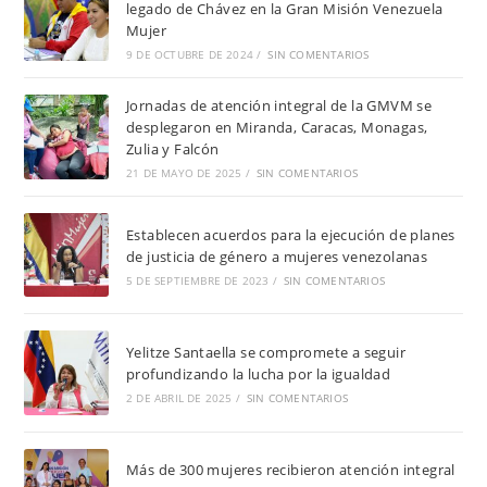
legado de Chávez en la Gran Misión Venezuela
Mujer
9 DE OCTUBRE DE 2024
/
SIN COMENTARIOS
Jornadas de atención integral de la GMVM se
desplegaron en Miranda, Caracas, Monagas,
Zulia y Falcón
21 DE MAYO DE 2025
/
SIN COMENTARIOS
Establecen acuerdos para la ejecución de planes
de justicia de género a mujeres venezolanas
5 DE SEPTIEMBRE DE 2023
/
SIN COMENTARIOS
Yelitze Santaella se compromete a seguir
profundizando la lucha por la igualdad
2 DE ABRIL DE 2025
/
SIN COMENTARIOS
Más de 300 mujeres recibieron atención integral