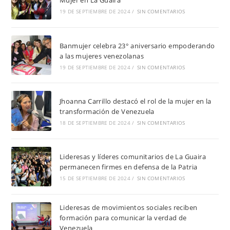
Mujer en La Guaira
19 DE SEPTIEMBRE DE 2024
/
SIN COMENTARIOS
Banmujer celebra 23° aniversario empoderando
a las mujeres venezolanas
19 DE SEPTIEMBRE DE 2024
/
SIN COMENTARIOS
Jhoanna Carrillo destacó el rol de la mujer en la
transformación de Venezuela
18 DE SEPTIEMBRE DE 2024
/
SIN COMENTARIOS
Lideresas y líderes comunitarios de La Guaira
permanecen firmes en defensa de la Patria
15 DE SEPTIEMBRE DE 2024
/
SIN COMENTARIOS
Lideresas de movimientos sociales reciben
formación para comunicar la verdad de
Venezuela