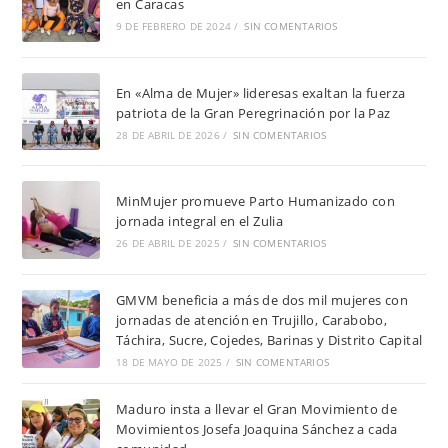
en Caracas
9 DE FEBRERO DE 2024
/
SIN COMENTARIOS
En «Alma de Mujer» lideresas exaltan la fuerza
patriota de la Gran Peregrinación por la Paz
28 DE ABRIL DE 2026
/
SIN COMENTARIOS
MinMujer promueve Parto Humanizado con
jornada integral en el Zulia
26 DE ABRIL DE 2025
/
SIN COMENTARIOS
GMVM beneficia a más de dos mil mujeres con
jornadas de atención en Trujillo, Carabobo,
Táchira, Sucre, Cojedes, Barinas y Distrito Capital
18 DE MAYO DE 2025
/
SIN COMENTARIOS
Maduro insta a llevar el Gran Movimiento de
Movimientos Josefa Joaquina Sánchez a cada