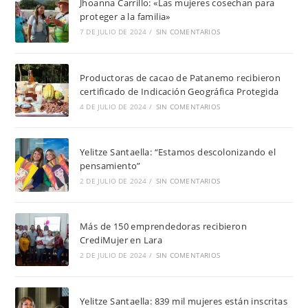
Jhoanna Carrillo: «Las mujeres cosechan para
proteger a la familia»
7 DE JULIO DE 2024
/
SIN COMENTARIOS
Productoras de cacao de Patanemo recibieron
certificado de Indicación Geográfica Protegida
4 DE JULIO DE 2024
/
SIN COMENTARIOS
Yelitze Santaella: “Estamos descolonizando el
pensamiento”
2 DE JULIO DE 2024
/
SIN COMENTARIOS
Más de 150 emprendedoras recibieron
CrediMujer en Lara
2 DE JULIO DE 2024
/
SIN COMENTARIOS
Yelitze Santaella: 839 mil mujeres están inscritas