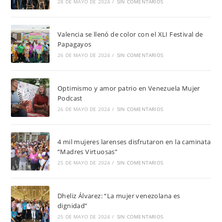
28 DE MAYO DE 2024
/
SIN COMENTARIOS
Valencia se llenó de color con el XLI Festival de
Papagayos
26 DE MAYO DE 2024
/
SIN COMENTARIOS
Optimismo y amor patrio en Venezuela Mujer
Podcast
26 DE MAYO DE 2024
/
SIN COMENTARIOS
4 mil mujeres larenses disfrutaron en la caminata
“Madres Virtuosas”
25 DE MAYO DE 2024
/
SIN COMENTARIOS
Dheliz Álvarez: “La mujer venezolana es
dignidad”
25 DE MAYO DE 2024
/
SIN COMENTARIOS