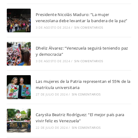
Presidente Nicolás Maduro: “La mujer
venezolana debe levantar la bandera de la paz”
3 DE AGOSTO DE 2024
/
SIN COMENTARIOS
Dheliz Álvarez: “Venezuela seguirá teniendo paz
y democracia”
3 DE AGOSTO DE 2024
/
SIN COMENTARIOS
Las mujeres de la Patria representan el 55% de la
matrícula universitaria
27 DE JULIO DE 2024
/
SIN COMENTARIOS
Caryslia Beatriz Rodríguez: “El mejor país para
vivir feliz es Venezuela”
22 DE JULIO DE 2024
/
SIN COMENTARIOS